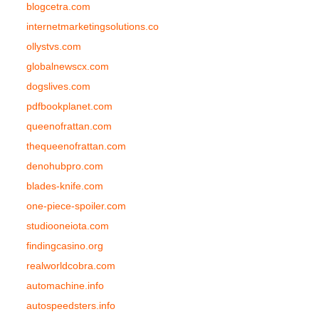
blogcetra.com
internetmarketingsolutions.co
ollystvs.com
globalnewscx.com
dogslives.com
pdfbookplanet.com
queenofrattan.com
thequeenofrattan.com
denohubpro.com
blades-knife.com
one-piece-spoiler.com
studiooneiota.com
findingcasino.org
realworldcobra.com
automachine.info
autospeedsters.info