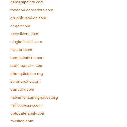
carcarepoints.com
thedoodlebreeders.com
grupohugodias.com
deqair.com
techsilvers.com
ningkatinskill.com
fivsport.com
templatedzine.com
lawinfoadvice.com
phenqdietplan.org
sumnercafe.com
dunetflix.com
movimientoindignados.org
milfxxxpussy.com
uptodatefamily.com
musitop.com