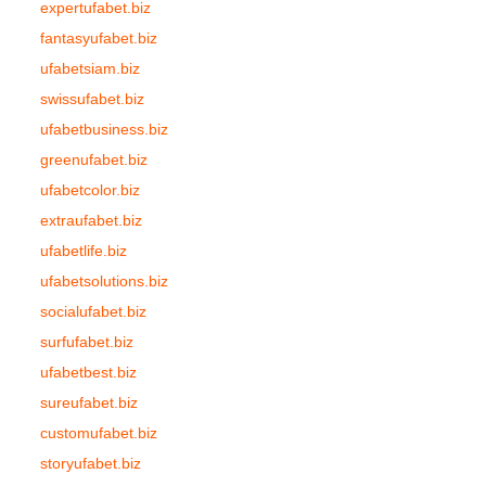
expertufabet.biz
fantasyufabet.biz
ufabetsiam.biz
swissufabet.biz
ufabetbusiness.biz
greenufabet.biz
ufabetcolor.biz
extraufabet.biz
ufabetlife.biz
ufabetsolutions.biz
socialufabet.biz
surfufabet.biz
ufabetbest.biz
sureufabet.biz
customufabet.biz
storyufabet.biz