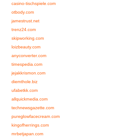
casino-tischspiele.com
otbody.com
jamestrust.net
trenz24.com
skipworking.com
loizbeauty.com
anyconverter.com
timespedia.com
jejakkrismon.com
diemthole.biz
ufabetkk.com
allquickmedia.com
technewsgazette.com
pureglowfacecream.com
kingofherrings.com
mrbetjapan.com