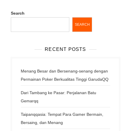
a
v
Search
i
g
SEARCH
a
t
i
RECENT POSTS
o
n
Menang Besar dan Bersenang-senang dengan
Permainan Poker Berkualitas Tinggi GarudaQQ
Dari Tambang ke Pasar: Perjalanan Batu
Gemarqq
Taipanqqasia: Tempat Para Gamer Bermain,
Bersaing, dan Menang