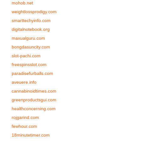
mohob.net
weightlossprodigy.com
smarttechyinfo.com
digitalnotebook.org
maxualguru.com
bongdasuncity.com
slot-pachi.com
freespinsslot.com
paradisefurballs.com
aveuere.info
cannabinoidtimes.com
greenproductsgui.com
healthconcerning.com
rojgarind.com
fewhour.com
18minutetimer.com