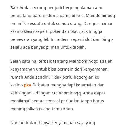
Baik Anda seorang penjudi berpengalaman atau
pendatang baru di dunia game online, Maindominoqq
memiliki sesuatu untuk semua orang. Dari permainan
kasino klasik seperti poker dan blackjack hingga
penawaran yang lebih modern seperti slot dan bingo,
selalu ada banyak pilihan untuk dipilih.
Salah satu hal terbaik tentang Maindominoqq adalah
kenyamanan untuk bisa bermain dari kenyamanan
rumah Anda sendiri. Tidak perlu bepergian ke
kasino
pkv
fisik atau menghadapi keramaian dan
kebisingan – dengan Maindominoqq, Anda dapat
menikmati semua sensasi perjudian tanpa harus
meninggalkan ruang tamu Anda.
Namun bukan hanya kenyamanan saja yang