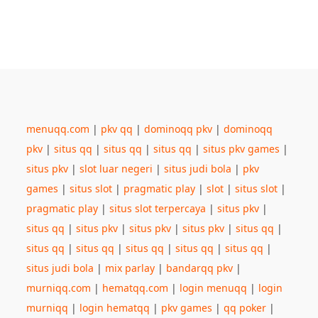
menuqq.com
|
pkv qq
|
dominoqq pkv
|
dominoqq
pkv
|
situs qq
|
situs qq
|
situs qq
|
situs pkv games
|
situs pkv
|
slot luar negeri
|
situs judi bola
|
pkv
games
|
situs slot
|
pragmatic play
|
slot
|
situs slot
|
pragmatic play
|
situs slot terpercaya
|
situs pkv
|
situs qq
|
situs pkv
|
situs pkv
|
situs pkv
|
situs qq
|
situs qq
|
situs qq
|
situs qq
|
situs qq
|
situs qq
|
situs judi bola
|
mix parlay
|
bandarqq pkv
|
murniqq.com
|
hematqq.com
|
login menuqq
|
login
murniqq
|
login hematqq
|
pkv games
|
qq poker
|