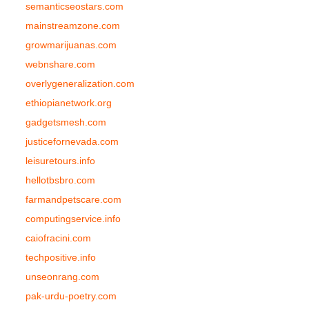
semanticseostars.com
mainstreamzone.com
growmarijuanas.com
webnshare.com
overlygeneralization.com
ethiopianetwork.org
gadgetsmesh.com
justicefornevada.com
leisuretours.info
hellotbsbro.com
farmandpetscare.com
computingservice.info
caiofracini.com
techpositive.info
unseonrang.com
pak-urdu-poetry.com