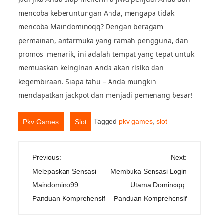
mencoba keberuntungan Anda, mengapa tidak
mencoba Maindominoqq? Dengan beragam
permainan, antarmuka yang ramah pengguna, dan
promosi menarik, ini adalah tempat yang tepat untuk
memuaskan keinginan Anda akan risiko dan
kegembiraan. Siapa tahu – Anda mungkin
mendapatkan jackpot dan menjadi pemenang besar!
,
Tagged
pkv games
,
slot
Pkv Games
Slot
P
Previous:
Next:
o
Melepaskan Sensasi
Membuka Sensasi Login
s
Maindomino99:
Utama Dominoqq:
t
Panduan Komprehensif
Panduan Komprehensif
n