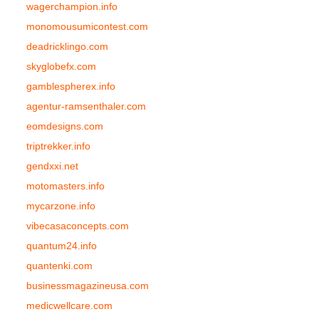
wagerchampion.info
monomousumicontest.com
deadricklingo.com
skyglobefx.com
gamblespherex.info
agentur-ramsenthaler.com
eomdesigns.com
triptrekker.info
gendxxi.net
motomasters.info
mycarzone.info
vibecasaconcepts.com
quantum24.info
quantenki.com
businessmagazineusa.com
medicwellcare.com