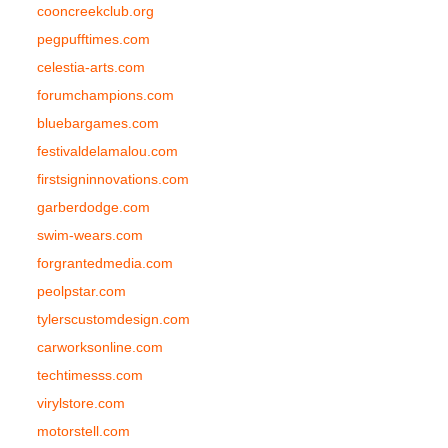
cooncreekclub.org
pegpufftimes.com
celestia-arts.com
forumchampions.com
bluebargames.com
festivaldelamalou.com
firstsigninnovations.com
garberdodge.com
swim-wears.com
forgrantedmedia.com
peolpstar.com
tylerscustomdesign.com
carworksonline.com
techtimesss.com
virylstore.com
motorstell.com