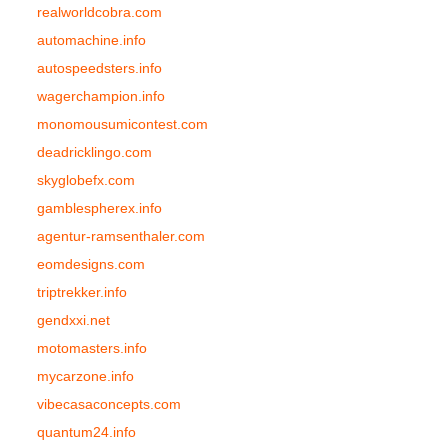
realworldcobra.com
automachine.info
autospeedsters.info
wagerchampion.info
monomousumicontest.com
deadricklingo.com
skyglobefx.com
gamblespherex.info
agentur-ramsenthaler.com
eomdesigns.com
triptrekker.info
gendxxi.net
motomasters.info
mycarzone.info
vibecasaconcepts.com
quantum24.info