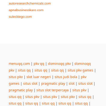
autoresearchchemicals.com
apnabusinesskaro.com
suleckiego.com
menuqq.com
|
pkv qq
|
dominoqq pkv
|
dominoqq
pkv
|
situs qq
|
situs qq
|
situs qq
|
situs pkv games
|
situs pkv
|
slot luar negeri
|
situs judi bola
|
pkv
games
|
situs slot
|
pragmatic play
|
slot
|
situs slot
|
pragmatic play
|
situs slot terpercaya
|
situs pkv
|
situs qq
|
situs pkv
|
situs pkv
|
situs pkv
|
situs qq
|
situs qq
|
situs qq
|
situs qq
|
situs qq
|
situs qq
|