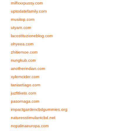
milfxxxpussy.com
uptodatefamily.com
musitop.com
utyam.com
lacostituzioneblog.com
ohyeea.com
zhitiemoe.com
nungkub.com
anotherindian.com
xylemcider.com
taniaetiago.com
juzfitketo.com
pasomaga.com
impactgardencbdgummies.org
naturesstimulantcbd.net
nopalinaeuropa.com