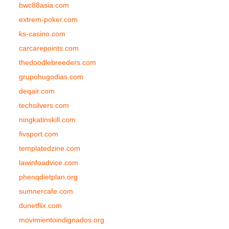
bwc88asia.com
extrem-poker.com
ks-casino.com
carcarepoints.com
thedoodlebreeders.com
grupohugodias.com
deqair.com
techsilvers.com
ningkatinskill.com
fivsport.com
templatedzine.com
lawinfoadvice.com
phenqdietplan.org
sumnercafe.com
dunetflix.com
movimientoindignados.org