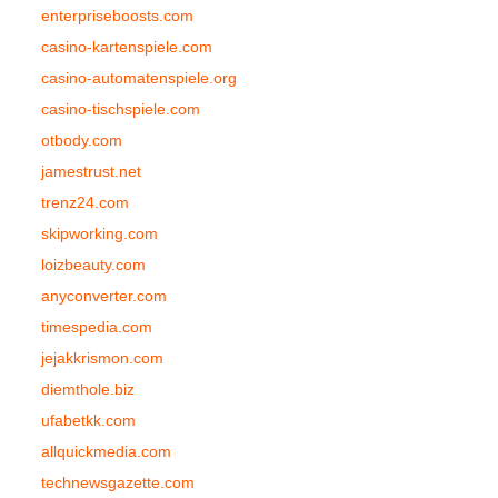
enterpriseboosts.com
casino-kartenspiele.com
casino-automatenspiele.org
casino-tischspiele.com
otbody.com
jamestrust.net
trenz24.com
skipworking.com
loizbeauty.com
anyconverter.com
timespedia.com
jejakkrismon.com
diemthole.biz
ufabetkk.com
allquickmedia.com
technewsgazette.com