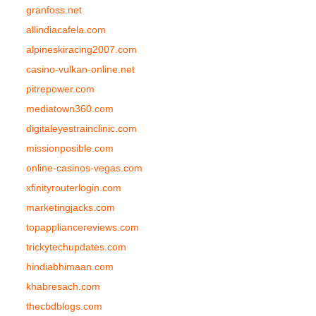
granfoss.net
allindiacafela.com
alpineskiracing2007.com
casino-vulkan-online.net
pitrepower.com
mediatown360.com
digitaleyestrainclinic.com
missionposible.com
online-casinos-vegas.com
xfinityrouterlogin.com
marketingjacks.com
topappliancereviews.com
trickytechupdates.com
hindiabhimaan.com
khabresach.com
thecbdblogs.com