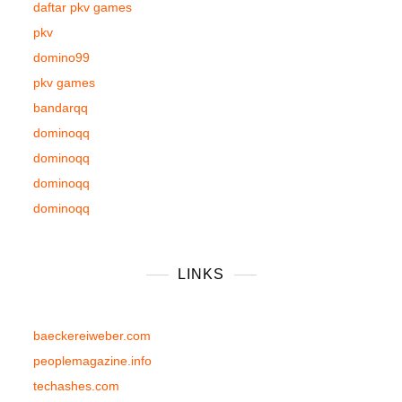
daftar pkv games
pkv
domino99
pkv games
bandarqq
dominoqq
dominoqq
dominoqq
dominoqq
LINKS
baeckereiweber.com
peoplemagazine.info
techashes.com