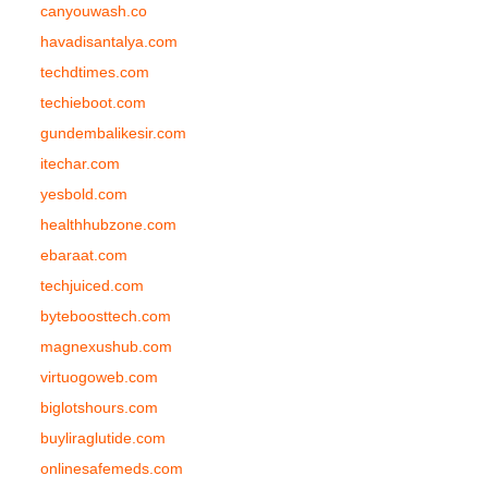
canyouwash.co
havadisantalya.com
techdtimes.com
techieboot.com
gundembalikesir.com
itechar.com
yesbold.com
healthhubzone.com
ebaraat.com
techjuiced.com
byteboosttech.com
magnexushub.com
virtuogoweb.com
biglotshours.com
buyliraglutide.com
onlinesafemeds.com