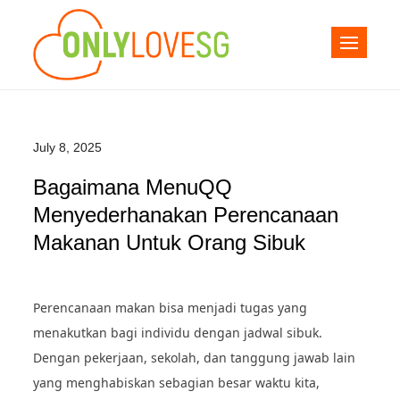
Skip
to
Situs
Pilih situs Bandarqq
content
Bandarqq
dengan pelayanan
dengan
terbaik untuk pemain
Pelayanan
setia. Nikmati
July 8, 2025
Terbaik
permainan poker
untuk
dengan dukungan
Bagaimana MenuQQ
Pemain
pelanggan yang
Menyederhanakan Perencanaan
Setia
responsif dan banyak
Makanan Untuk Orang Sibuk
bonus menarik.
Perencanaan makan bisa menjadi tugas yang
menakutkan bagi individu dengan jadwal sibuk.
Dengan pekerjaan, sekolah, dan tanggung jawab lain
yang menghabiskan sebagian besar waktu kita,