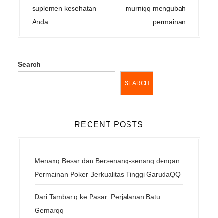
t
suplemen kesehatan
murniqq mengubah
n
Anda
permainan
a
v
i
Search
g
a
SEARCH
t
i
o
RECENT POSTS
n
Menang Besar dan Bersenang-senang dengan
Permainan Poker Berkualitas Tinggi GarudaQQ
Dari Tambang ke Pasar: Perjalanan Batu
Gemarqq