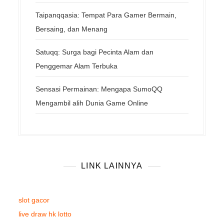
Taipanqqasia: Tempat Para Gamer Bermain,
Bersaing, dan Menang
Satuqq: Surga bagi Pecinta Alam dan
Penggemar Alam Terbuka
Sensasi Permainan: Mengapa SumoQQ
Mengambil alih Dunia Game Online
LINK LAINNYA
slot gacor
live draw hk lotto