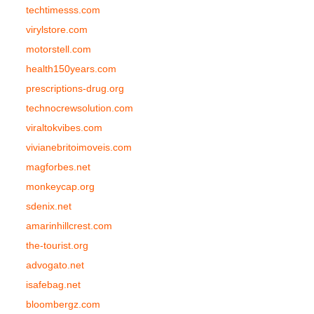
techtimesss.com
virylstore.com
motorstell.com
health150years.com
prescriptions-drug.org
technocrewsolution.com
viraltokvibes.com
vivianebritoimoveis.com
magforbes.net
monkeycap.org
sdenix.net
amarinhillcrest.com
the-tourist.org
advogato.net
isafebag.net
bloombergz.com