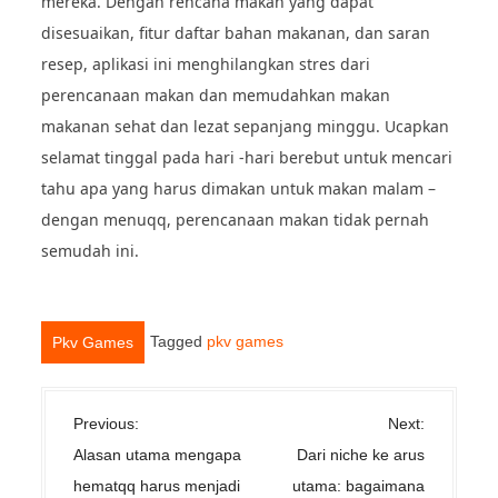
mereka. Dengan rencana makan yang dapat
disesuaikan, fitur daftar bahan makanan, dan saran
resep, aplikasi ini menghilangkan stres dari
perencanaan makan dan memudahkan makan
makanan sehat dan lezat sepanjang minggu. Ucapkan
selamat tinggal pada hari -hari berebut untuk mencari
tahu apa yang harus dimakan untuk makan malam –
dengan menuqq, perencanaan makan tidak pernah
semudah ini.
Tagged
pkv games
Pkv Games
P
Previous:
Next:
o
Alasan utama mengapa
Dari niche ke arus
s
hematqq harus menjadi
utama: bagaimana