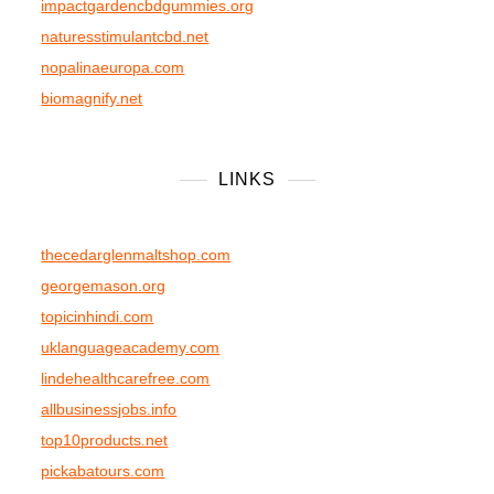
impactgardencbdgummies.org
naturesstimulantcbd.net
nopalinaeuropa.com
biomagnify.net
LINKS
thecedarglenmaltshop.com
georgemason.org
topicinhindi.com
uklanguageacademy.com
lindehealthcarefree.com
allbusinessjobs.info
top10products.net
pickabatours.com