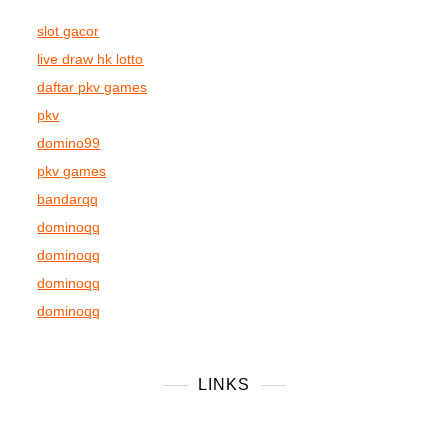
slot gacor
live draw hk lotto
daftar pkv games
pkv
domino99
pkv games
bandarqq
dominoqq
dominoqq
dominoqq
dominoqq
LINKS