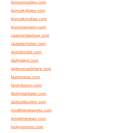
bonusmazijeu.com
bonuskyfojea.com
bonuskorokee.com
bonusgexipoy.com
casinorelaxluxe.com
clubetechplay.com
domdombd.com
dailyplayz.com
getprocrackhere.com
fastinnews.com
fannybanny.com
ifinitymarketer.com
jackpotkoning.com
modlinknetworks.com
longtimenewz.com
luckysportss.com