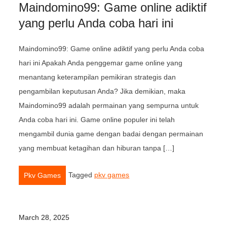
Maindomino99: Game online adiktif
yang perlu Anda coba hari ini
Maindomino99: Game online adiktif yang perlu Anda coba
hari ini Apakah Anda penggemar game online yang
menantang keterampilan pemikiran strategis dan
pengambilan keputusan Anda? Jika demikian, maka
Maindomino99 adalah permainan yang sempurna untuk
Anda coba hari ini. Game online populer ini telah
mengambil dunia game dengan badai dengan permainan
yang membuat ketagihan dan hiburan tanpa […]
Tagged
pkv games
Pkv Games
March 28, 2025