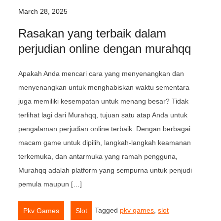
March 28, 2025
Rasakan yang terbaik dalam
perjudian online dengan murahqq
Apakah Anda mencari cara yang menyenangkan dan
menyenangkan untuk menghabiskan waktu sementara
juga memiliki kesempatan untuk menang besar? Tidak
terlihat lagi dari Murahqq, tujuan satu atap Anda untuk
pengalaman perjudian online terbaik. Dengan berbagai
macam game untuk dipilih, langkah-langkah keamanan
terkemuka, dan antarmuka yang ramah pengguna,
Murahqq adalah platform yang sempurna untuk penjudi
pemula maupun […]
,
Tagged
pkv games
,
slot
Pkv Games
Slot