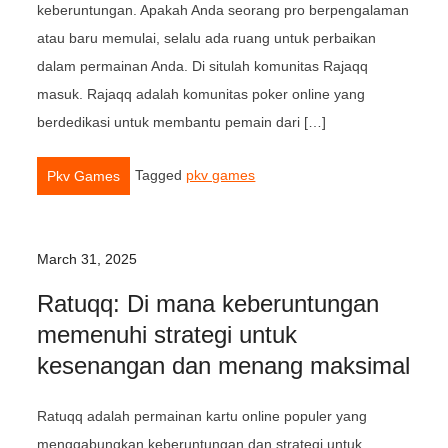
keberuntungan. Apakah Anda seorang pro berpengalaman
atau baru memulai, selalu ada ruang untuk perbaikan
dalam permainan Anda. Di situlah komunitas Rajaqq
masuk. Rajaqq adalah komunitas poker online yang
berdedikasi untuk membantu pemain dari […]
Tagged
pkv games
Pkv Games
March 31, 2025
Ratuqq: Di mana keberuntungan
memenuhi strategi untuk
kesenangan dan menang maksimal
Ratuqq adalah permainan kartu online populer yang
menggabungkan keberuntungan dan strategi untuk