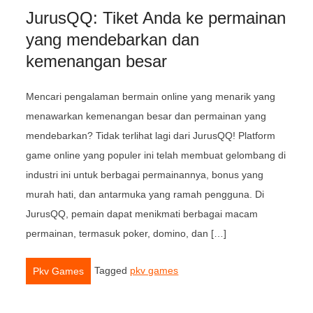
JurusQQ: Tiket Anda ke permainan
yang mendebarkan dan
kemenangan besar
Mencari pengalaman bermain online yang menarik yang
menawarkan kemenangan besar dan permainan yang
mendebarkan? Tidak terlihat lagi dari JurusQQ! Platform
game online yang populer ini telah membuat gelombang di
industri ini untuk berbagai permainannya, bonus yang
murah hati, dan antarmuka yang ramah pengguna. Di
JurusQQ, pemain dapat menikmati berbagai macam
permainan, termasuk poker, domino, dan […]
Tagged
pkv games
Pkv Games