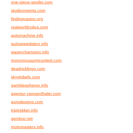
one-piece-spoiler.com
studiooneiota.com
findingcasino.org
realworldcobra.com
automachine.info
autospeedsters.info
wagerchampion.info
monomousumicontest.com
deadricklingo.com
skyglobefx.com
gamblespherex.info
agentur-ramsenthaler.com
eomdesigns.com
triptrekker.info
gendxxi.net
motomasters.info