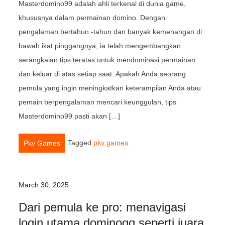
Masterdomino99 adalah ahli terkenal di dunia game,
khususnya dalam permainan domino. Dengan
pengalaman bertahun -tahun dan banyak kemenangan di
bawah ikat pinggangnya, ia telah mengembangkan
serangkaian tips teratas untuk mendominasi permainan
dan keluar di atas setiap saat. Apakah Anda seorang
pemula yang ingin meningkatkan keterampilan Anda atau
pemain berpengalaman mencari keunggulan, tips
Masterdomino99 pasti akan […]
Tagged
pkv games
Pkv Games
March 30, 2025
Dari pemula ke pro: menavigasi
login utama dominoqq seperti juara