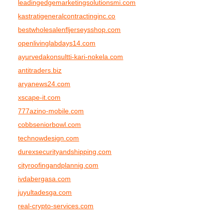
leadingedgemarketingsolutionsmi.com
kastratigeneralcontractinginc.co
bestwholesalenfljerseysshop.com
openlivinglabdays14.com
ayurvedakonsultti-kari-nokela.com
antitraders.biz
aryanews24.com
xscape-it.com
777azino-mobile.com
cobbseniorbowl.com
technowdesign.com
durexsecurityandshipping.com
cityroofingandplannig.com
ivdabergasa.com
juyultadesga.com
real-crypto-services.com