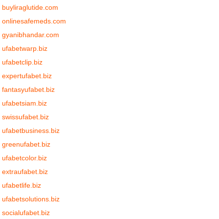
buyliraglutide.com
onlinesafemeds.com
gyanibhandar.com
ufabetwarp.biz
ufabetclip.biz
expertufabet.biz
fantasyufabet.biz
ufabetsiam.biz
swissufabet.biz
ufabetbusiness.biz
greenufabet.biz
ufabetcolor.biz
extraufabet.biz
ufabetlife.biz
ufabetsolutions.biz
socialufabet.biz