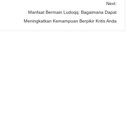
Next:
Manfaat Bermain Ludoqq: Bagaimana Dapat
Meningkatkan Kemampuan Berpikir Kritis Anda