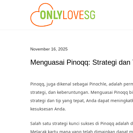
Skip
to
Situs Ba
Pilih situs Ban
content
responsif dan b
November 16, 2025
Menguasai Pinoqq: Strategi dan
Pinoqq, juga dikenal sebagai Pinochle, adalah p
strategi, dan keberuntungan. Menguasai Pinoqq 
strategi dan tip yang tepat, Anda dapat meningk
kesuksesan Anda.
Salah satu strategi kunci sukses di Pinoqq adala
Melacak kartu mana yang telah dimainkan dapat m