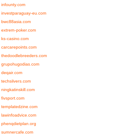
infounty.com
investparaguay-eu.com
bwc88asia.com
extrem-poker.com
ks-casino.com
carcarepoints.com
thedoodlebreeders.com
grupohugodias.com
deqair.com
techsilvers.com
ningkatinskill.com
fivsport.com
templatedzine.com
lawinfoadvice.com
phenqdietplan.org
sumnercafe.com