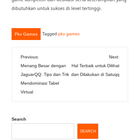
dibutuhkan untuk sukses di level tertinggi.
Tagged
pkv games
Pkv Games
P
Previous:
Next:
o
Menang Besar dengan
Hal Terbaik untuk Dilihat
s
JaguarQQ: Tips dan Trik
dan Dilakukan di Satuqq
t
Mendominasi Tabel
n
Virtual
a
v
i
Search
g
a
SEARCH