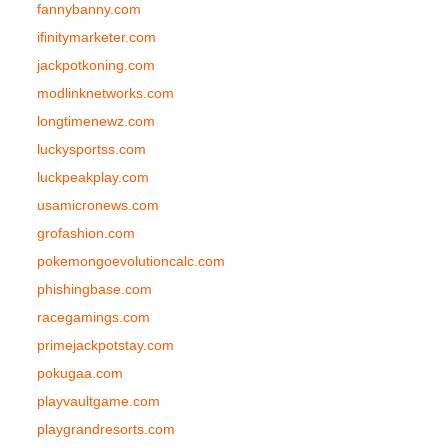
fannybanny.com
ifinitymarketer.com
jackpotkoning.com
modlinknetworks.com
longtimenewz.com
luckysportss.com
luckpeakplay.com
usamicronews.com
grofashion.com
pokemongoevolutioncalc.com
phishingbase.com
racegamings.com
primejackpotstay.com
pokugaa.com
playvaultgame.com
playgrandresorts.com