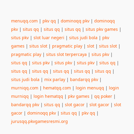
menuqq.com
|
pkv qq
|
dominoqq pkv
|
dominoqq
pkv
|
situs qq
|
situs qq
|
situs qq
|
situs pkv games
|
situs pkv
|
slot luar negeri
|
situs judi bola
|
pkv
games
|
situs slot
|
pragmatic play
|
slot
|
situs slot
|
pragmatic play
|
situs slot terpercaya
|
situs pkv
|
situs qq
|
situs pkv
|
situs pkv
|
situs pkv
|
situs qq
|
situs qq
|
situs qq
|
situs qq
|
situs qq
|
situs qq
|
situs judi bola
|
mix parlay
|
bandarqq pkv
|
murniqq.com
|
hematqq.com
|
login menuqq
|
login
murniqq
|
login hematqq
|
pkv games
|
qq poker
|
bandarqq pkv
|
situs qq
|
slot gacor
|
slot gacor
|
slot
gacor
|
dominoqq pkv
|
situs qq
|
pkv qq
|
jurusqq.pkvgamesresmi.org