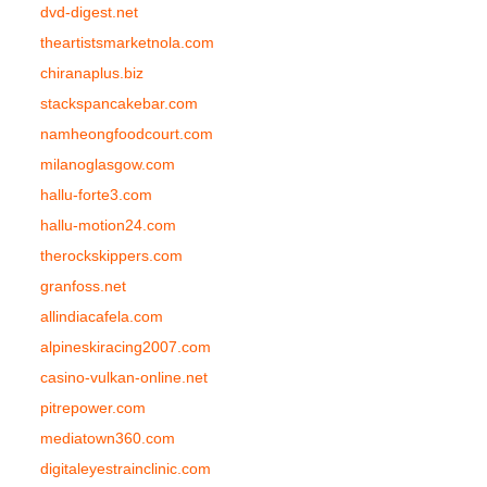
dvd-digest.net
theartistsmarketnola.com
chiranaplus.biz
stackspancakebar.com
namheongfoodcourt.com
milanoglasgow.com
hallu-forte3.com
hallu-motion24.com
therockskippers.com
granfoss.net
allindiacafela.com
alpineskiracing2007.com
casino-vulkan-online.net
pitrepower.com
mediatown360.com
digitaleyestrainclinic.com