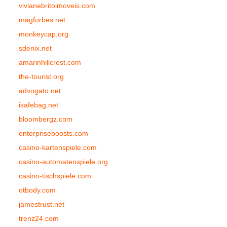
vivianebritoimoveis.com
magforbes.net
monkeycap.org
sdenix.net
amarinhillcrest.com
the-tourist.org
advogato.net
isafebag.net
bloombergz.com
enterpriseboosts.com
casino-kartenspiele.com
casino-automatenspiele.org
casino-tischspiele.com
otbody.com
jamestrust.net
trenz24.com