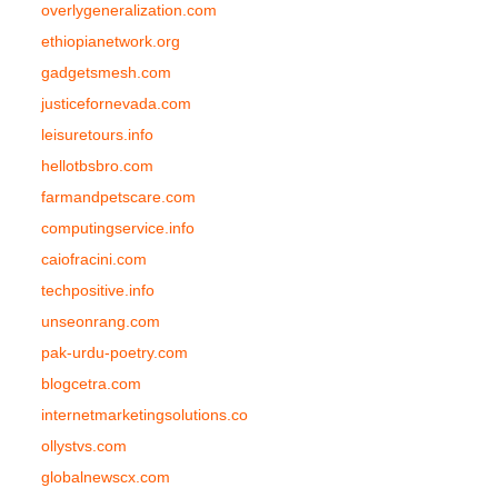
overlygeneralization.com
ethiopianetwork.org
gadgetsmesh.com
justicefornevada.com
leisuretours.info
hellotbsbro.com
farmandpetscare.com
computingservice.info
caiofracini.com
techpositive.info
unseonrang.com
pak-urdu-poetry.com
blogcetra.com
internetmarketingsolutions.co
ollystvs.com
globalnewscx.com