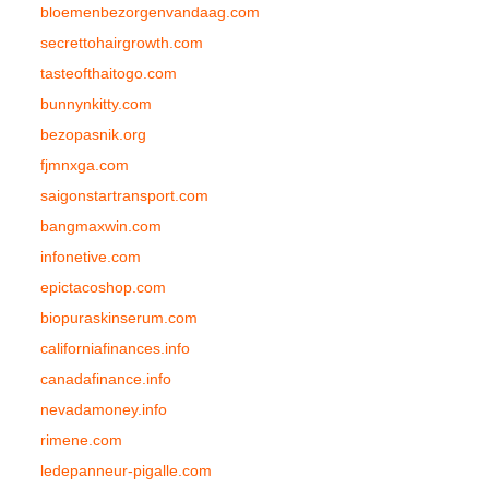
bloemenbezorgenvandaag.com
secrettohairgrowth.com
tasteofthaitogo.com
bunnynkitty.com
bezopasnik.org
fjmnxga.com
saigonstartransport.com
bangmaxwin.com
infonetive.com
epictacoshop.com
biopuraskinserum.com
californiafinances.info
canadafinance.info
nevadamoney.info
rimene.com
ledepanneur-pigalle.com