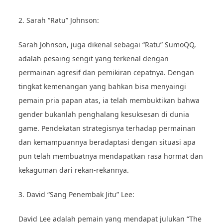
2. Sarah “Ratu” Johnson:
Sarah Johnson, juga dikenal sebagai “Ratu” SumoQQ,
adalah pesaing sengit yang terkenal dengan
permainan agresif dan pemikiran cepatnya. Dengan
tingkat kemenangan yang bahkan bisa menyaingi
pemain pria papan atas, ia telah membuktikan bahwa
gender bukanlah penghalang kesuksesan di dunia
game. Pendekatan strategisnya terhadap permainan
dan kemampuannya beradaptasi dengan situasi apa
pun telah membuatnya mendapatkan rasa hormat dan
kekaguman dari rekan-rekannya.
3. David “Sang Penembak Jitu” Lee:
David Lee adalah pemain yang mendapat julukan “The