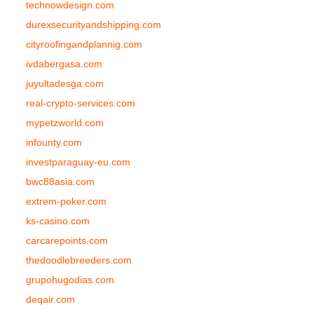
technowdesign.com
durexsecurityandshipping.com
cityroofingandplannig.com
ivdabergasa.com
juyultadesga.com
real-crypto-services.com
mypetzworld.com
infounty.com
investparaguay-eu.com
bwc88asia.com
extrem-poker.com
ks-casino.com
carcarepoints.com
thedoodlebreeders.com
grupohugodias.com
deqair.com