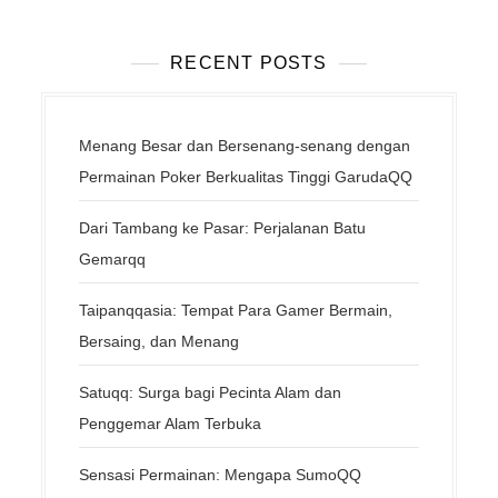
t
i
o
RECENT POSTS
n
Menang Besar dan Bersenang-senang dengan
Permainan Poker Berkualitas Tinggi GarudaQQ
Dari Tambang ke Pasar: Perjalanan Batu
Gemarqq
Taipanqqasia: Tempat Para Gamer Bermain,
Bersaing, dan Menang
Satuqq: Surga bagi Pecinta Alam dan
Penggemar Alam Terbuka
Sensasi Permainan: Mengapa SumoQQ