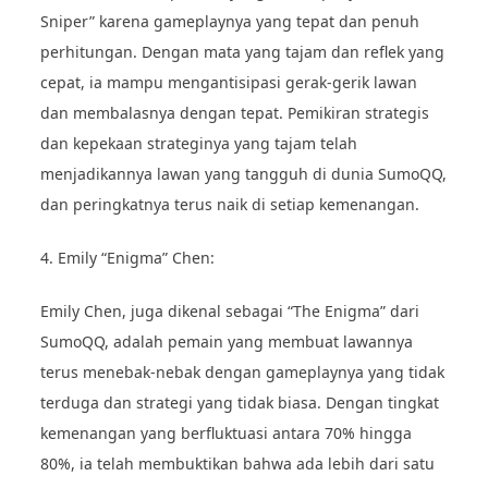
Sniper” karena gameplaynya yang tepat dan penuh
perhitungan. Dengan mata yang tajam dan reflek yang
cepat, ia mampu mengantisipasi gerak-gerik lawan
dan membalasnya dengan tepat. Pemikiran strategis
dan kepekaan strateginya yang tajam telah
menjadikannya lawan yang tangguh di dunia SumoQQ,
dan peringkatnya terus naik di setiap kemenangan.
4. Emily “Enigma” Chen:
Emily Chen, juga dikenal sebagai “The Enigma” dari
SumoQQ, adalah pemain yang membuat lawannya
terus menebak-nebak dengan gameplaynya yang tidak
terduga dan strategi yang tidak biasa. Dengan tingkat
kemenangan yang berfluktuasi antara 70% hingga
80%, ia telah membuktikan bahwa ada lebih dari satu