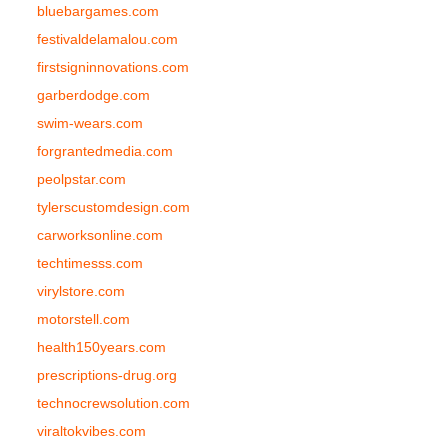
bluebargames.com
festivaldelamalou.com
firstsigninnovations.com
garberdodge.com
swim-wears.com
forgrantedmedia.com
peolpstar.com
tylerscustomdesign.com
carworksonline.com
techtimesss.com
virylstore.com
motorstell.com
health150years.com
prescriptions-drug.org
technocrewsolution.com
viraltokvibes.com