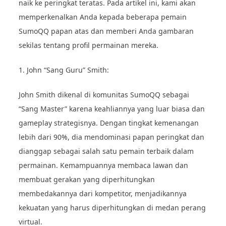
naik ke peringkat teratas. Pada artikel ini, kami akan
memperkenalkan Anda kepada beberapa pemain
SumoQQ papan atas dan memberi Anda gambaran
sekilas tentang profil permainan mereka.
1. John “Sang Guru” Smith:
John Smith dikenal di komunitas SumoQQ sebagai
“Sang Master” karena keahliannya yang luar biasa dan
gameplay strategisnya. Dengan tingkat kemenangan
lebih dari 90%, dia mendominasi papan peringkat dan
dianggap sebagai salah satu pemain terbaik dalam
permainan. Kemampuannya membaca lawan dan
membuat gerakan yang diperhitungkan
membedakannya dari kompetitor, menjadikannya
kekuatan yang harus diperhitungkan di medan perang
virtual.