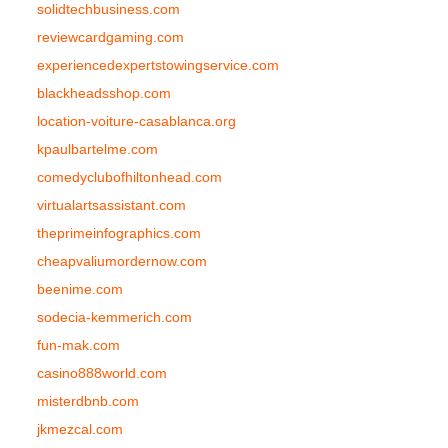
solidtechbusiness.com
reviewcardgaming.com
experiencedexpertstowingservice.com
blackheadsshop.com
location-voiture-casablanca.org
kpaulbartelme.com
comedyclubofhiltonhead.com
virtualartsassistant.com
theprimeinfographics.com
cheapvaliumordernow.com
beenime.com
sodecia-kemmerich.com
fun-mak.com
casino888world.com
misterdbnb.com
jkmezcal.com