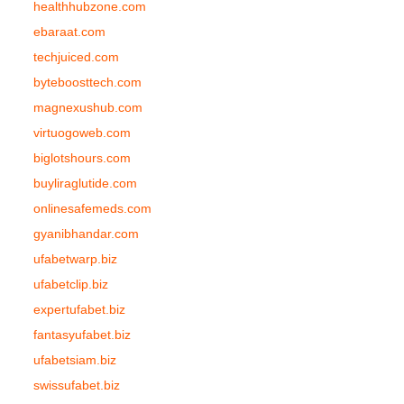
healthhubzone.com
ebaraat.com
techjuiced.com
byteboosttech.com
magnexushub.com
virtuogoweb.com
biglotshours.com
buyliraglutide.com
onlinesafemeds.com
gyanibhandar.com
ufabetwarp.biz
ufabetclip.biz
expertufabet.biz
fantasyufabet.biz
ufabetsiam.biz
swissufabet.biz