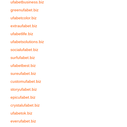
ufabetbusiness.biz
greenufabet.biz
ufabetcolor.biz
extraufabet.biz
ufabetlife.biz
ufabetsolutions.biz
socialufabet.biz
surfufabet.biz
ufabetbest.biz
sureufabet.biz
customufabet.biz
storyufabet.biz
epicufabet.biz
crystalufabet.biz
ufabetok.biz
everufabet.biz