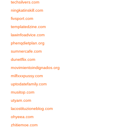
techsilvers.com
ningkatinskill.com
fivsport.com
templatedzine.com
lawinfoadvice.com
phenqdietplan.org
sumnercafe.com
dunetflix.com
movimientoindignados.org
milfxxxpussy.com
uptodatefamily.com
musitop.com
utyam.com
lacostituzioneblog.com
ohyeea.com
zhitiemoe.com