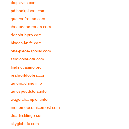
dogslives.com
pdfbookplanet.com
queenofrattan.com
thequeenofrattan.com
denohubpro.com
blades-knife.com
one-piece-spoiler.com
studiooneiota.com
findingcasino.org
realworldcobra.com
automachine.info
autospeedsters.info
wagerchampion.info
monomousumicontest.com
deadricklingo.com
skyglobefx.com