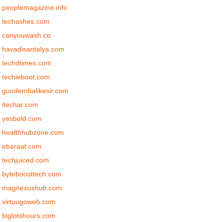
peoplemagazine.info
techashes.com
canyouwash.co
havadisantalya.com
techdtimes.com
techieboot.com
gundembalikesir.com
itechar.com
yesbold.com
healthhubzone.com
ebaraat.com
techjuiced.com
byteboosttech.com
magnexushub.com
virtuogoweb.com
biglotshours.com