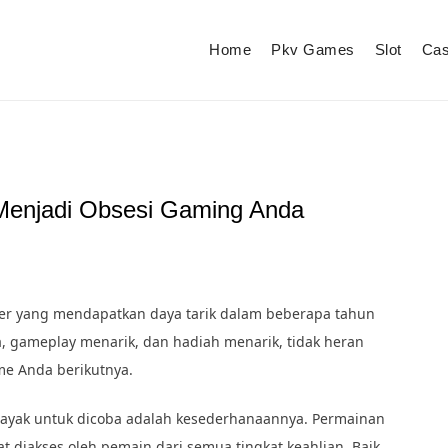
Home
Pkv Games
Slot
Cas
ndarqq dengan Pelayanan Terbaik un
darqq dengan pelayanan terbaik untuk pemain setia. Nikmati pe
anyak bonus menarik.
enjadi Obsesi Gaming Anda
er yang mendapatkan daya tarik dalam beberapa tahun
 gameplay menarik, dan hadiah menarik, tidak heran
e Anda berikutnya.
ayak untuk dicoba adalah kesederhanaannya. Permainan
t diakses oleh pemain dari semua tingkat keahlian. Baik