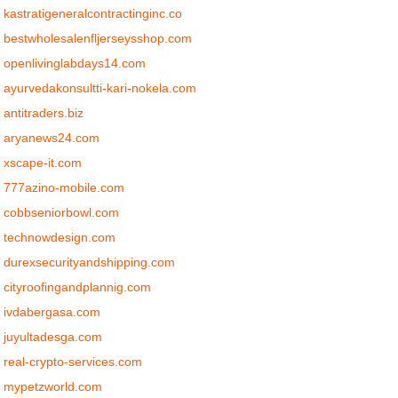
kastratigeneralcontractinginc.co
bestwholesalenfljerseysshop.com
openlivinglabdays14.com
ayurvedakonsultti-kari-nokela.com
antitraders.biz
aryanews24.com
xscape-it.com
777azino-mobile.com
cobbseniorbowl.com
technowdesign.com
durexsecurityandshipping.com
cityroofingandplannig.com
ivdabergasa.com
juyultadesga.com
real-crypto-services.com
mypetzworld.com