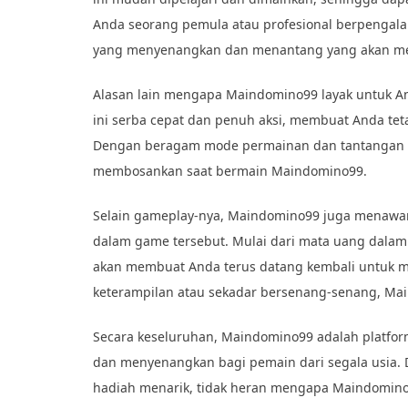
Anda seorang pemula atau profesional berpeng
yang menyenangkan dan menantang yang akan me
Alasan lain mengapa Maindomino99 layak untuk A
ini serba cepat dan penuh aksi, membuat Anda te
Dengan beragam mode permainan dan tantangan ya
membosankan saat bermain Maindomino99.
Selain gameplay-nya, Maindomino99 juga menawar
dalam game tersebut. Mulai dari mata uang dalam 
akan membuat Anda terus datang kembali untuk m
keterampilan atau sekadar bersenang-senang, Ma
Secara keseluruhan, Maindomino99 adalah platfo
dan menyenangkan bagi pemain dari segala usia.
hadiah menarik, tidak heran mengapa Maindomino9