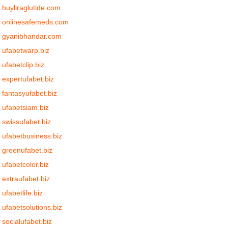
buyliraglutide.com
onlinesafemeds.com
gyanibhandar.com
ufabetwarp.biz
ufabetclip.biz
expertufabet.biz
fantasyufabet.biz
ufabetsiam.biz
swissufabet.biz
ufabetbusiness.biz
greenufabet.biz
ufabetcolor.biz
extraufabet.biz
ufabetlife.biz
ufabetsolutions.biz
socialufabet.biz