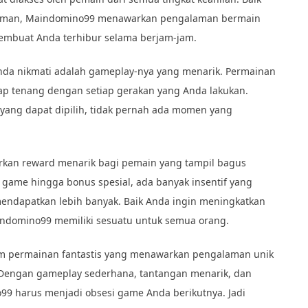
alaman, Maindomino99 menawarkan pengalaman bermain
mbuat Anda terhibur selama berjam-jam.
nda nikmati adalah gameplay-nya yang menarik. Permainan
tap tenang dengan setiap gerakan yang Anda lakukan.
ng dapat dipilih, tidak pernah ada momen yang
kan reward menarik bagi pemain yang tampil bagus
game hingga bonus spesial, ada banyak insentif yang
endapatkan lebih banyak. Baik Anda ingin meningkatkan
indomino99 memiliki sesuatu untuk semua orang.
rm permainan fantastis yang menawarkan pengalaman unik
 Dengan gameplay sederhana, tantangan menarik, dan
9 harus menjadi obsesi game Anda berikutnya. Jadi