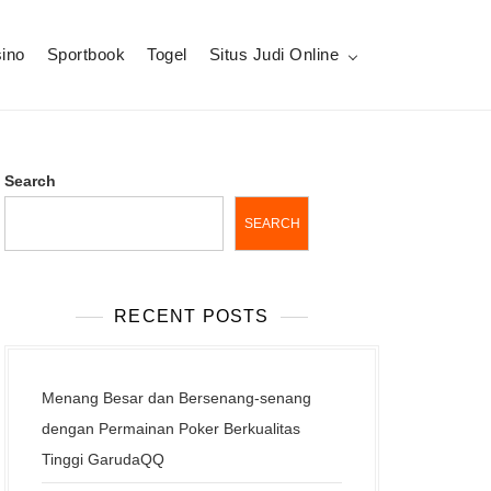
ino
Sportbook
Togel
Situs Judi Online
tuk Pemain Setia
rmainan poker dengan dukungan pelanggan yang
Search
SEARCH
RECENT POSTS
Menang Besar dan Bersenang-senang
dengan Permainan Poker Berkualitas
Tinggi GarudaQQ