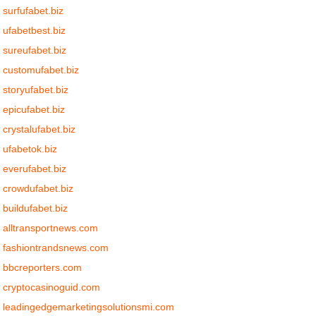
surfufabet.biz
ufabetbest.biz
sureufabet.biz
customufabet.biz
storyufabet.biz
epicufabet.biz
crystalufabet.biz
ufabetok.biz
everufabet.biz
crowdufabet.biz
buildufabet.biz
alltransportnews.com
fashiontrandsnews.com
bbcreporters.com
cryptocasinoguid.com
leadingedgemarketingsolutionsmi.com