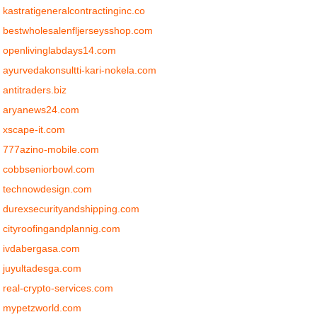
kastratigeneralcontractinginc.co
bestwholesalenfljerseysshop.com
openlivinglabdays14.com
ayurvedakonsultti-kari-nokela.com
antitraders.biz
aryanews24.com
xscape-it.com
777azino-mobile.com
cobbseniorbowl.com
technowdesign.com
durexsecurityandshipping.com
cityroofingandplannig.com
ivdabergasa.com
juyultadesga.com
real-crypto-services.com
mypetzworld.com