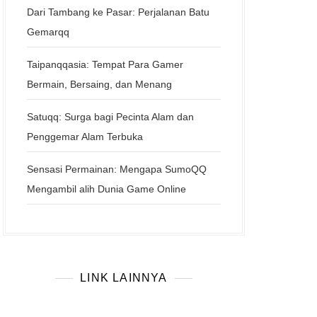
Dari Tambang ke Pasar: Perjalanan Batu
Gemarqq
Taipanqqasia: Tempat Para Gamer
Bermain, Bersaing, dan Menang
Satuqq: Surga bagi Pecinta Alam dan
Penggemar Alam Terbuka
Sensasi Permainan: Mengapa SumoQQ
Mengambil alih Dunia Game Online
LINK LAINNYA