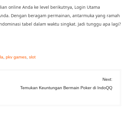
an online Anda ke level berikutnya, Login Utama
Anda. Dengan beragam permainan, antarmuka yang ramah
ominasi tabel dalam waktu singkat. Jadi tunggu apa lagi?
la
,
pkv games
,
slot
Next:
Temukan Keuntungan Bermain Poker di IndoQQ