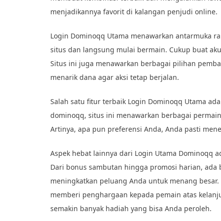
menjadikannya favorit di kalangan penjudi online.
Login Dominoqq Utama menawarkan antarmuka r
situs dan langsung mulai bermain. Cukup buat ak
Situs ini juga menawarkan berbagai pilihan pem
menarik dana agar aksi tetap berjalan.
Salah satu fitur terbaik Login Dominoqq Utama ad
dominoqq, situs ini menawarkan berbagai permainan
Artinya, apa pun preferensi Anda, Anda pasti me
Aspek hebat lainnya dari Login Utama Dominoqq a
Dari bonus sambutan hingga promosi harian, ada
meningkatkan peluang Anda untuk menang besar. S
memberi penghargaan kepada pemain atas kelanju
semakin banyak hadiah yang bisa Anda peroleh.