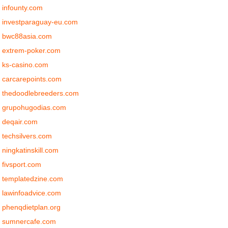
infounty.com
investparaguay-eu.com
bwc88asia.com
extrem-poker.com
ks-casino.com
carcarepoints.com
thedoodlebreeders.com
grupohugodias.com
deqair.com
techsilvers.com
ningkatinskill.com
fivsport.com
templatedzine.com
lawinfoadvice.com
phenqdietplan.org
sumnercafe.com