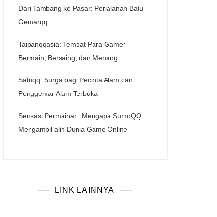
Dari Tambang ke Pasar: Perjalanan Batu
Gemarqq
Taipanqqasia: Tempat Para Gamer
Bermain, Bersaing, dan Menang
Satuqq: Surga bagi Pecinta Alam dan
Penggemar Alam Terbuka
Sensasi Permainan: Mengapa SumoQQ
Mengambil alih Dunia Game Online
LINK LAINNYA