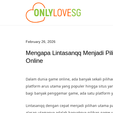
Skip
to
Situs Ba
Pilih situs Ban
content
responsif dan b
February 26, 2026
Mengapa Lintasanqq Menjadi P
Online
Dalam dunia game online, ada banyak sekali pilihan
platform arus utama yang populer hingga situs ya
bagi banyak penggemar game, ada satu platform y
Lintasanqq dengan cepat menjadi pilihan utama pa
alasan utamanya adalah banyaknya pilihan game y