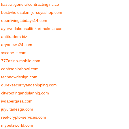
kastratigeneralcontractinginc.co
bestwholesalenfljerseysshop.com
openlivinglabdays14.com
ayurvedakonsultti-kari-nokela.com
antitraders.biz
aryanews24.com
xscape-it.com
777azino-mobile.com
cobbseniorbowl.com
technowdesign.com
durexsecurityandshipping.com
cityroofingandplannig.com
ivdabergasa.com
juyultadesga.com
real-crypto-services.com
mypetzworld.com