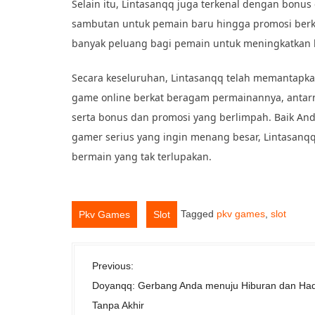
Selain itu, Lintasanqq juga terkenal dengan bonu
sambutan untuk pemain baru hingga promosi berk
banyak peluang bagi pemain untuk meningkatkan 
Secara keseluruhan, Lintasanqq telah memantapka
game online berkat beragam permainannya, antar
serta bonus dan promosi yang berlimpah. Baik A
gamer serius yang ingin menang besar, Lintasan
bermain yang tak terlupakan.
,
Tagged
pkv games
,
slot
Pkv Games
Slot
P
Previous:
o
Doyanqq: Gerbang Anda menuju Hiburan dan Ha
s
Tanpa Akhir