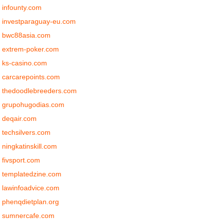
infounty.com
investparaguay-eu.com
bwc88asia.com
extrem-poker.com
ks-casino.com
carcarepoints.com
thedoodlebreeders.com
grupohugodias.com
deqair.com
techsilvers.com
ningkatinskill.com
fivsport.com
templatedzine.com
lawinfoadvice.com
phenqdietplan.org
sumnercafe.com