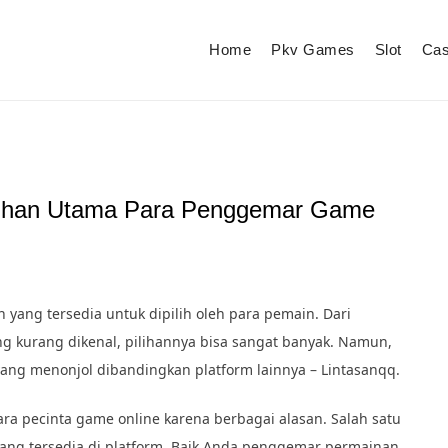
Home
Pkv Games
Slot
Cas
ndarqq dengan Pelayanan Terbaik un
darqq dengan pelayanan terbaik untuk pemain setia. Nikmati pe
anyak bonus menarik.
ilihan Utama Para Penggemar Game
 yang tersedia untuk dipilih oleh para pemain. Dari
ng kurang dikenal, pilihannya bisa sangat banyak. Namun,
ang menonjol dibandingkan platform lainnya – Lintasanqq.
ra pecinta game online karena berbagai alasan. Salah satu
ang tersedia di platform. Baik Anda penggemar permainan