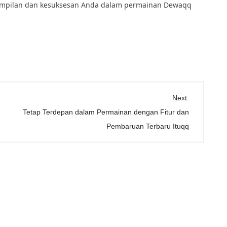
terampilan dan kesuksesan Anda dalam permainan Dewaqq
Next:
Tetap Terdepan dalam Permainan dengan Fitur dan
Pembaruan Terbaru Ituqq