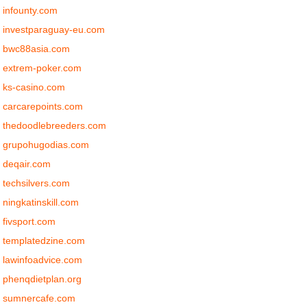
infounty.com
investparaguay-eu.com
bwc88asia.com
extrem-poker.com
ks-casino.com
carcarepoints.com
thedoodlebreeders.com
grupohugodias.com
deqair.com
techsilvers.com
ningkatinskill.com
fivsport.com
templatedzine.com
lawinfoadvice.com
phenqdietplan.org
sumnercafe.com