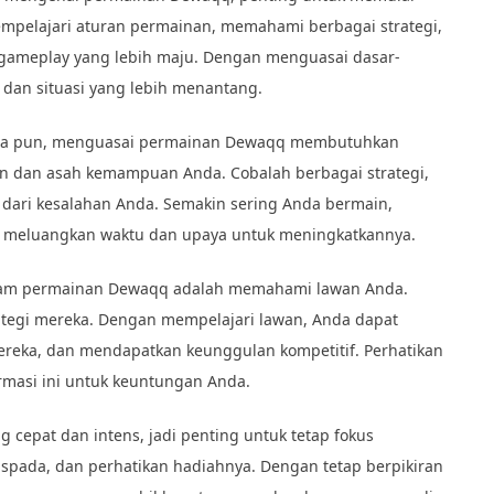
mpelajari aturan permainan, memahami berbagai strategi,
 gameplay yang lebih maju. Dengan menguasai dasar-
 dan situasi yang lebih menantang.
lan apa pun, menguasai permainan Dewaqq membutuhkan
in dan asah kemampuan Anda. Cobalah berbagai strategi,
 dari kesalahan Anda. Semakin sering Anda bermain,
tuk meluangkan waktu dan upaya untuk meningkatkannya.
 dalam permainan Dewaqq adalah memahami lawan Anda.
ategi mereka. Dengan mempelajari lawan, Anda dapat
ereka, dan mendapatkan keunggulan kompetitif. Perhatikan
rmasi ini untuk keuntungan Anda.
 cepat dan intens, jadi penting untuk tetap fokus
spada, dan perhatikan hadiahnya. Dengan tetap berpikiran