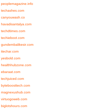
peoplemagazine.info
techashes.com
canyouwash.co
havadisantalya.com
techdtimes.com
techieboot.com
gundembalikesir.com
itechar.com
yesbold.com
healthhubzone.com
ebaraat.com
techjuiced.com
byteboosttech.com
magnexushub.com
virtuogoweb.com
biglotshours.com