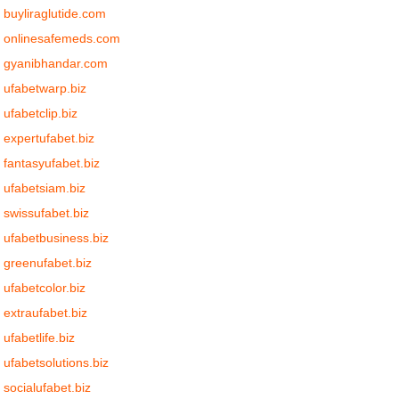
buyliraglutide.com
onlinesafemeds.com
gyanibhandar.com
ufabetwarp.biz
ufabetclip.biz
expertufabet.biz
fantasyufabet.biz
ufabetsiam.biz
swissufabet.biz
ufabetbusiness.biz
greenufabet.biz
ufabetcolor.biz
extraufabet.biz
ufabetlife.biz
ufabetsolutions.biz
socialufabet.biz