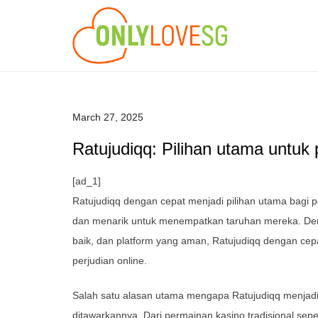
Skip
to
Situs Ban
Pilih situs Band
content
banyak bonus men
March 27, 2025
Ratujudiqq: Pilihan utama untuk
[ad_1]
Ratujudiqq dengan cepat menjadi pilihan utama bagi 
dan menarik untuk menempatkan taruhan mereka. Den
baik, dan platform yang aman, Ratujudiqq dengan cep
perjudian online.
Salah satu alasan utama mengapa Ratujudiqq menjadi
ditawarkannya. Dari permainan kasino tradisional seper