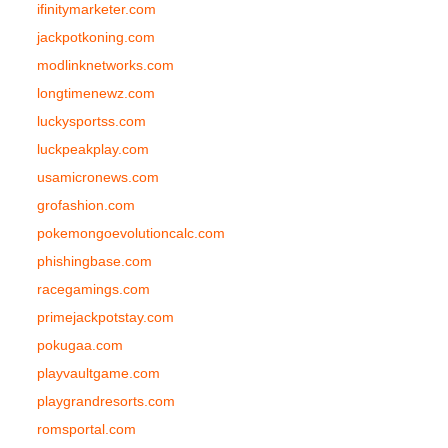
ifinitymarketer.com
jackpotkoning.com
modlinknetworks.com
longtimenewz.com
luckysportss.com
luckpeakplay.com
usamicronews.com
grofashion.com
pokemongoevolutioncalc.com
phishingbase.com
racegamings.com
primejackpotstay.com
pokugaa.com
playvaultgame.com
playgrandresorts.com
romsportal.com