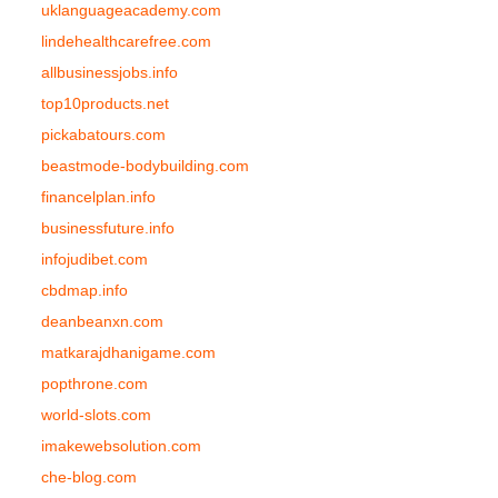
uklanguageacademy.com
lindehealthcarefree.com
allbusinessjobs.info
top10products.net
pickabatours.com
beastmode-bodybuilding.com
financelplan.info
businessfuture.info
infojudibet.com
cbdmap.info
deanbeanxn.com
matkarajdhanigame.com
popthrone.com
world-slots.com
imakewebsolution.com
che-blog.com