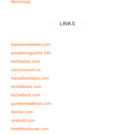
dominoqq
LINKS
baeckereiweber.com
peoplemagazine.info
techashes.com
canyouwash.co
havadisantalya.com
techdtimes.com
techieboot.com
gundembalikesir.com
itechar.com
yesbold.com
healthhubzone.com