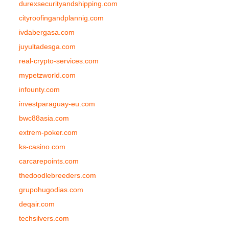
durexsecurityandshipping.com
cityroofingandplannig.com
ivdabergasa.com
juyultadesga.com
real-crypto-services.com
mypetzworld.com
infounty.com
investparaguay-eu.com
bwc88asia.com
extrem-poker.com
ks-casino.com
carcarepoints.com
thedoodlebreeders.com
grupohugodias.com
deqair.com
techsilvers.com