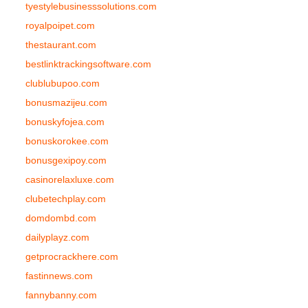
tyestylebusinesssolutions.com
royalpoipet.com
thestaurant.com
bestlinktrackingsoftware.com
clublubupoo.com
bonusmazijeu.com
bonuskyfojea.com
bonuskorokee.com
bonusgexipoy.com
casinorelaxluxe.com
clubetechplay.com
domdombd.com
dailyplayz.com
getprocrackhere.com
fastinnews.com
fannybanny.com