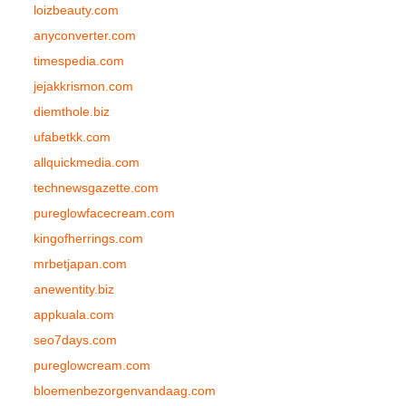
loizbeauty.com
anyconverter.com
timespedia.com
jejakkrismon.com
diemthole.biz
ufabetkk.com
allquickmedia.com
technewsgazette.com
pureglowfacecream.com
kingofherrings.com
mrbetjapan.com
anewentity.biz
appkuala.com
seo7days.com
pureglowcream.com
bloemenbezorgenvandaag.com