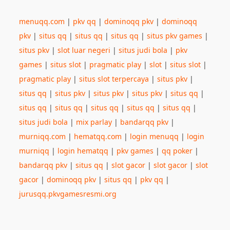
menuqq.com
|
pkv qq
|
dominoqq pkv
|
dominoqq
pkv
|
situs qq
|
situs qq
|
situs qq
|
situs pkv games
|
situs pkv
|
slot luar negeri
|
situs judi bola
|
pkv
games
|
situs slot
|
pragmatic play
|
slot
|
situs slot
|
pragmatic play
|
situs slot terpercaya
|
situs pkv
|
situs qq
|
situs pkv
|
situs pkv
|
situs pkv
|
situs qq
|
situs qq
|
situs qq
|
situs qq
|
situs qq
|
situs qq
|
situs judi bola
|
mix parlay
|
bandarqq pkv
|
murniqq.com
|
hematqq.com
|
login menuqq
|
login
murniqq
|
login hematqq
|
pkv games
|
qq poker
|
bandarqq pkv
|
situs qq
|
slot gacor
|
slot gacor
|
slot
gacor
|
dominoqq pkv
|
situs qq
|
pkv qq
|
jurusqq.pkvgamesresmi.org