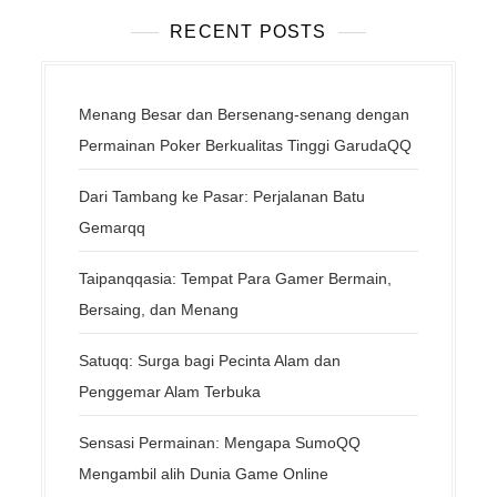
i
o
RECENT POSTS
n
Menang Besar dan Bersenang-senang dengan
Permainan Poker Berkualitas Tinggi GarudaQQ
Dari Tambang ke Pasar: Perjalanan Batu
Gemarqq
Taipanqqasia: Tempat Para Gamer Bermain,
Bersaing, dan Menang
Satuqq: Surga bagi Pecinta Alam dan
Penggemar Alam Terbuka
Sensasi Permainan: Mengapa SumoQQ
Mengambil alih Dunia Game Online