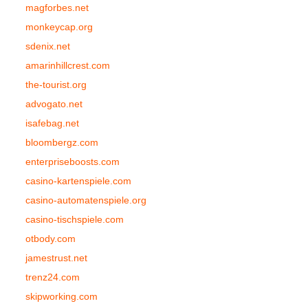
magforbes.net
monkeycap.org
sdenix.net
amarinhillcrest.com
the-tourist.org
advogato.net
isafebag.net
bloombergz.com
enterpriseboosts.com
casino-kartenspiele.com
casino-automatenspiele.org
casino-tischspiele.com
otbody.com
jamestrust.net
trenz24.com
skipworking.com