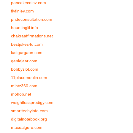
pancakecoinz.com
flyfinley.com
prideconsultation.com
hountinglil.info
chakraaffirmations.net
bestjokes4u.com
lustgurgaon.com
geniejaar.com
bobbyslot.com
11placemoulin.com
mintz360.com
mohob.net
weightlossprodigy.com
smarttechyinfo.com
digitalnotebook.org
maxualguru.com