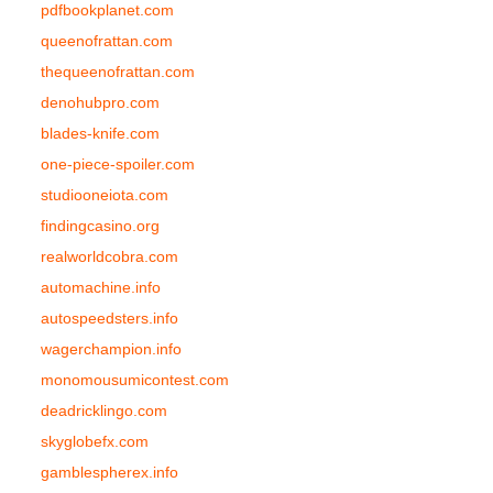
pdfbookplanet.com
queenofrattan.com
thequeenofrattan.com
denohubpro.com
blades-knife.com
one-piece-spoiler.com
studiooneiota.com
findingcasino.org
realworldcobra.com
automachine.info
autospeedsters.info
wagerchampion.info
monomousumicontest.com
deadricklingo.com
skyglobefx.com
gamblespherex.info