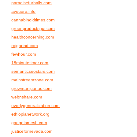
paradisefurballs.com
aveuere.info
cannabinoidtimes.com
greenproductsgui.com
healthconcerning.com
rojgarind.com
fewhour.com
18minutetimer.com
semanticseostars.com
mainstreamzone.com
growmarijuanas.com
webnshare.com
overlygeneralization.com
ethiopianetwork.org
gadgetsmesh.com
justicefornevada.com