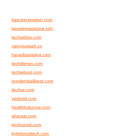
baeckereiweber.com
peoplemagazine.info
techashes.com
canyouwash.co
havadisantalya.com
techdtimes.com
techieboot.com
gundembalikesir.com
itechar.com
yesbold.com
healthhubzone.com
ebaraat.com
techjuiced.com
byteboosttech.com