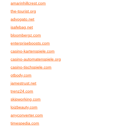
amarinhillcrest.com
the-tourist.org
advogato.net
isafebag.net
bloombergz.com
enterpriseboosts.com
casino-kartenspiele.com
casino-automatenspiele.org
casino-tischspiele.com
otbody.com
jamestrust.net
trenz24.com
skipworking.com
loizbeauty.com
anyconverter.com
timespedia.com