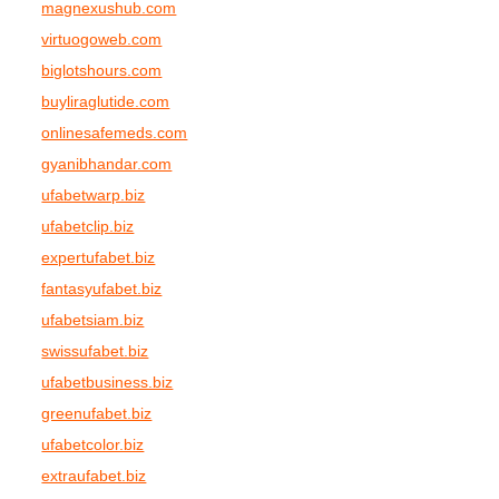
magnexushub.com
virtuogoweb.com
biglotshours.com
buyliraglutide.com
onlinesafemeds.com
gyanibhandar.com
ufabetwarp.biz
ufabetclip.biz
expertufabet.biz
fantasyufabet.biz
ufabetsiam.biz
swissufabet.biz
ufabetbusiness.biz
greenufabet.biz
ufabetcolor.biz
extraufabet.biz