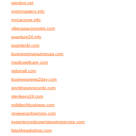
gendxxi.net
motomasters.info
mycarzone.info
vibecasaconcepts.com
quantum24.info
quantenki.com
businessmagazineusa.com
medicwellcare.com
vidsmall.com
businessnews2day.com
worldnewsrecords.com
sterilepro24.com
solidtechbusiness.com
reviewcardgaming.com
experiencedexpertstowingservice.com
blackheadsshop.com