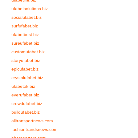
ufabetlife.biz
ufabetsolutions.biz
socialufabet.biz
surfufabet.biz
ufabetbest.biz
sureufabet.biz
customufabet.biz
storyufabet.biz
epicufabet.biz
crystalufabet.biz
ufabetok.biz
everufabet.biz
crowdufabet.biz
buildufabet.biz
alltransportnews.com
fashiontrandsnews.com