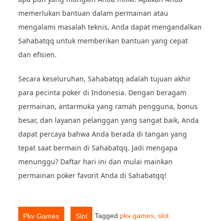
memerlukan bantuan dalam permainan atau
mengalami masalah teknis, Anda dapat mengandalkan
Sahabatqq untuk memberikan bantuan yang cepat
dan efisien.
Secara keseluruhan, Sahabatqq adalah tujuan akhir
para pecinta poker di Indonesia. Dengan beragam
permainan, antarmuka yang ramah pengguna, bonus
besar, dan layanan pelanggan yang sangat baik, Anda
dapat percaya bahwa Anda berada di tangan yang
tepat saat bermain di Sahabatqq. Jadi mengapa
menunggu? Daftar hari ini dan mulai mainkan
permainan poker favorit Anda di Sahabatqq!
,
Tagged
pkv games
,
slot
Pkv Games
Slot