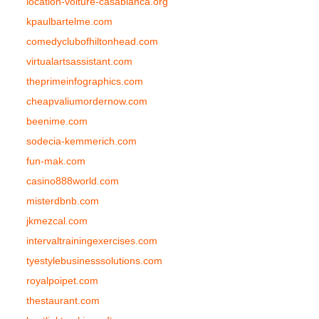
location-voiture-casablanca.org
kpaulbartelme.com
comedyclubofhiltonhead.com
virtualartsassistant.com
theprimeinfographics.com
cheapvaliumordernow.com
beenime.com
sodecia-kemmerich.com
fun-mak.com
casino888world.com
misterdbnb.com
jkmezcal.com
intervaltrainingexercises.com
tyestylebusinesssolutions.com
royalpoipet.com
thestaurant.com