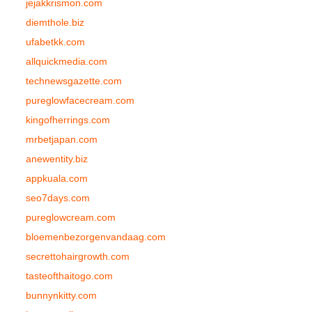
jejakkrismon.com
diemthole.biz
ufabetkk.com
allquickmedia.com
technewsgazette.com
pureglowfacecream.com
kingofherrings.com
mrbetjapan.com
anewentity.biz
appkuala.com
seo7days.com
pureglowcream.com
bloemenbezorgenvandaag.com
secrettohairgrowth.com
tasteofthaitogo.com
bunnynkitty.com