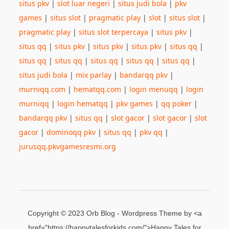
situs pkv
|
slot luar negeri
|
situs judi bola
|
pkv
games
|
situs slot
|
pragmatic play
|
slot
|
situs slot
|
pragmatic play
|
situs slot terpercaya
|
situs pkv
|
situs qq
|
situs pkv
|
situs pkv
|
situs pkv
|
situs qq
|
situs qq
|
situs qq
|
situs qq
|
situs qq
|
situs qq
|
situs judi bola
|
mix parlay
|
bandarqq pkv
|
murniqq.com
|
hematqq.com
|
login menuqq
|
login
murniqq
|
login hematqq
|
pkv games
|
qq poker
|
bandarqq pkv
|
situs qq
|
slot gacor
|
slot gacor
|
slot
gacor
|
dominoqq pkv
|
situs qq
|
pkv qq
|
jurusqq.pkvgamesresmi.org
Copyright © 2023 Orb Blog - Wordpress Theme by <a
href="https://happytalesforkids.com/">Happy Tales for