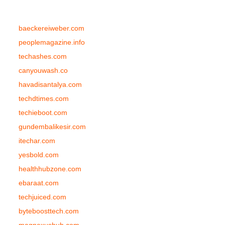
baeckereiweber.com
peoplemagazine.info
techashes.com
canyouwash.co
havadisantalya.com
techdtimes.com
techieboot.com
gundembalikesir.com
itechar.com
yesbold.com
healthhubzone.com
ebaraat.com
techjuiced.com
byteboosttech.com