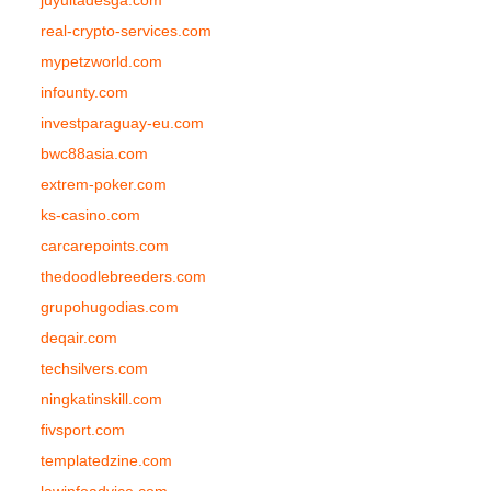
juyultadesga.com
real-crypto-services.com
mypetzworld.com
infounty.com
investparaguay-eu.com
bwc88asia.com
extrem-poker.com
ks-casino.com
carcarepoints.com
thedoodlebreeders.com
grupohugodias.com
deqair.com
techsilvers.com
ningkatinskill.com
fivsport.com
templatedzine.com