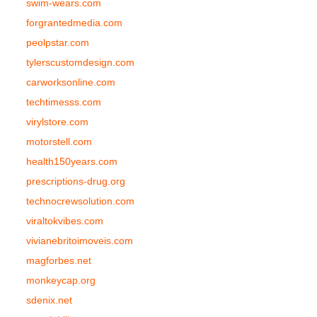
swim-wears.com
forgrantedmedia.com
peolpstar.com
tylerscustomdesign.com
carworksonline.com
techtimesss.com
virylstore.com
motorstell.com
health150years.com
prescriptions-drug.org
technocrewsolution.com
viraltokvibes.com
vivianebritoimoveis.com
magforbes.net
monkeycap.org
sdenix.net