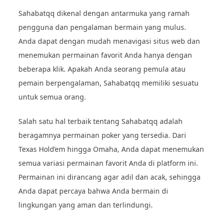
Sahabatqq dikenal dengan antarmuka yang ramah
pengguna dan pengalaman bermain yang mulus.
Anda dapat dengan mudah menavigasi situs web dan
menemukan permainan favorit Anda hanya dengan
beberapa klik. Apakah Anda seorang pemula atau
pemain berpengalaman, Sahabatqq memiliki sesuatu
untuk semua orang.
Salah satu hal terbaik tentang Sahabatqq adalah
beragamnya permainan poker yang tersedia. Dari
Texas Hold’em hingga Omaha, Anda dapat menemukan
semua variasi permainan favorit Anda di platform ini.
Permainan ini dirancang agar adil dan acak, sehingga
Anda dapat percaya bahwa Anda bermain di
lingkungan yang aman dan terlindungi.