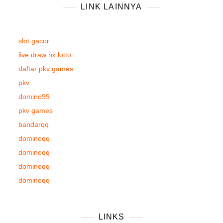
LINK LAINNYA
slot gacor
live draw hk lotto
daftar pkv games
pkv
domino99
pkv games
bandarqq
dominoqq
dominoqq
dominoqq
dominoqq
LINKS