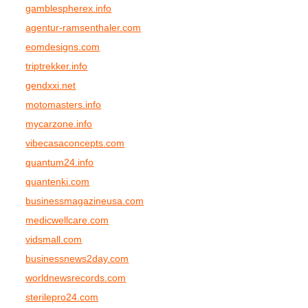
gamblespherex.info
agentur-ramsenthaler.com
eomdesigns.com
triptrekker.info
gendxxi.net
motomasters.info
mycarzone.info
vibecasaconcepts.com
quantum24.info
quantenki.com
businessmagazineusa.com
medicwellcare.com
vidsmall.com
businessnews2day.com
worldnewsrecords.com
sterilepro24.com