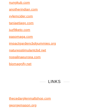
nungkub.com
anotherindian.com
xylemcider.com
taniaetiago.com
juzfitketo.com
pasomaga.com
impactgardencbdgummies.org
naturesstimulantcbd.net
nopalinaeuropa.com
biomagnify.net
LINKS
thecedarglenmaltshop.com
georgemason.org