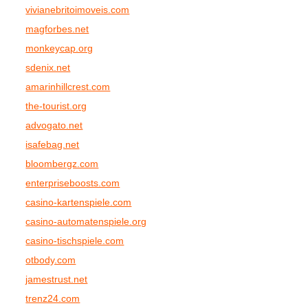
vivianebritoimoveis.com
magforbes.net
monkeycap.org
sdenix.net
amarinhillcrest.com
the-tourist.org
advogato.net
isafebag.net
bloombergz.com
enterpriseboosts.com
casino-kartenspiele.com
casino-automatenspiele.org
casino-tischspiele.com
otbody.com
jamestrust.net
trenz24.com