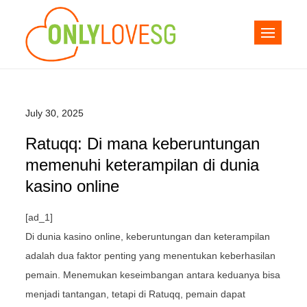
Skip
to
Situs
Pilih situs Bandarqq
content
Bandarqq
dengan pelayanan
dengan
terbaik untuk pemain
Pelayanan
setia. Nikmati
July 30, 2025
Terbaik untuk
permainan poker
Pemain Setia
Ratuqq: Di mana keberuntungan
dengan dukungan
pelanggan yang
memenuhi keterampilan di dunia
responsif dan banyak
kasino online
bonus menarik.
[ad_1]
Di dunia kasino online, keberuntungan dan keterampilan
adalah dua faktor penting yang menentukan keberhasilan
pemain. Menemukan keseimbangan antara keduanya bisa
menjadi tantangan, tetapi di Ratuqq, pemain dapat