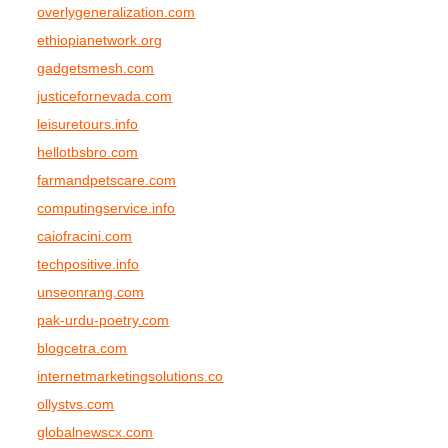
overlygeneralization.com
ethiopianetwork.org
gadgetsmesh.com
justicefornevada.com
leisuretours.info
hellotbsbro.com
farmandpetscare.com
computingservice.info
caiofracini.com
techpositive.info
unseonrang.com
pak-urdu-poetry.com
blogcetra.com
internetmarketingsolutions.co
ollystvs.com
globalnewscx.com