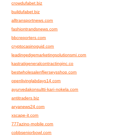
crowdufabet.biz
buildufabet.biz
alltransportnews.com
fashiontrandsnews.com
bbcreporters.com
cryptocasinoguid.com
leadingedgemarketingsolutionsmi.com
kastratigeneralcontractinginc.co
bestwholesalenfljerseysshop.com
openlivinglabdays14.com
ayurvedakonsultti-kari-nokela.com
antitraders.biz
aryanews24.com
xscape-it.com
777azino-mobile.com
cobbseniorbowl.com