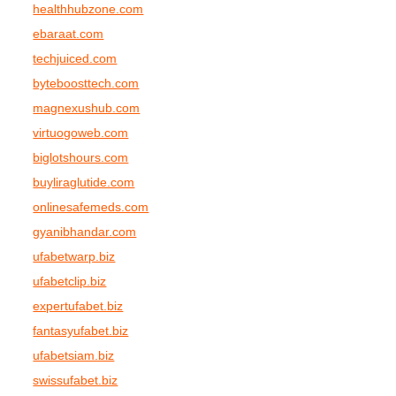
healthhubzone.com
ebaraat.com
techjuiced.com
byteboosttech.com
magnexushub.com
virtuogoweb.com
biglotshours.com
buyliraglutide.com
onlinesafemeds.com
gyanibhandar.com
ufabetwarp.biz
ufabetclip.biz
expertufabet.biz
fantasyufabet.biz
ufabetsiam.biz
swissufabet.biz