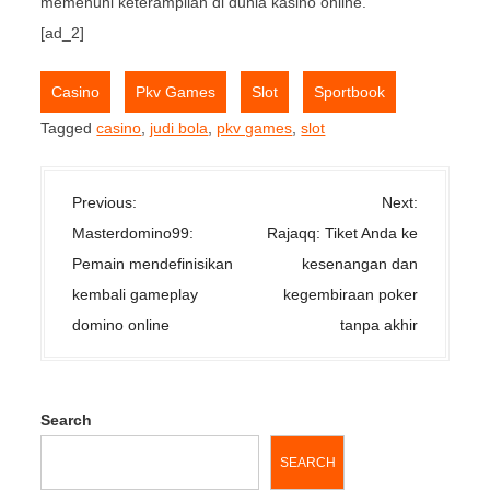
memenuhi keterampilan di dunia kasino online.
[ad_2]
,
,
,
Casino
Pkv Games
Slot
Sportbook
Tagged
casino
,
judi bola
,
pkv games
,
slot
P
Previous:
Next:
o
Masterdomino99:
Rajaqq: Tiket Anda ke
s
Pemain mendefinisikan
kesenangan dan
t
kembali gameplay
kegembiraan poker
n
domino online
tanpa akhir
a
v
i
Search
g
a
SEARCH