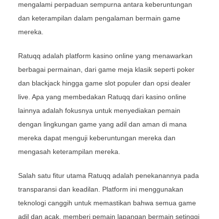
mengalami perpaduan sempurna antara keberuntungan
dan keterampilan dalam pengalaman bermain game
mereka.
Ratuqq adalah platform kasino online yang menawarkan
berbagai permainan, dari game meja klasik seperti poker
dan blackjack hingga game slot populer dan opsi dealer
live. Apa yang membedakan Ratuqq dari kasino online
lainnya adalah fokusnya untuk menyediakan pemain
dengan lingkungan game yang adil dan aman di mana
mereka dapat menguji keberuntungan mereka dan
mengasah keterampilan mereka.
Salah satu fitur utama Ratuqq adalah penekanannya pada
transparansi dan keadilan. Platform ini menggunakan
teknologi canggih untuk memastikan bahwa semua game
adil dan acak, memberi pemain lapangan bermain setinggi