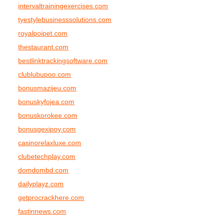
intervaltrainingexercises.com
tyestylebusinesssolutions.com
royalpoipet.com
thestaurant.com
bestlinktrackingsoftware.com
clublubupoo.com
bonusmazijeu.com
bonuskyfojea.com
bonuskorokee.com
bonusgexipoy.com
casinorelaxluxe.com
clubetechplay.com
domdombd.com
dailyplayz.com
getprocrackhere.com
fastinnews.com