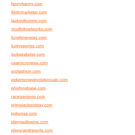
fannybanny.com
ifinitymarketer.com
jackpotkoning.com
modlinknetworks.com
longtimenewz.com
luckysportss.com
luckpeakplay.com
usamicronews.com
grofashion.com
pokemongoevolutioncalc.com
phishingbase.com
racegamings.com
primejackpotstay.com
pokugaa.com
playvaultgame.com
playgrandresorts.com