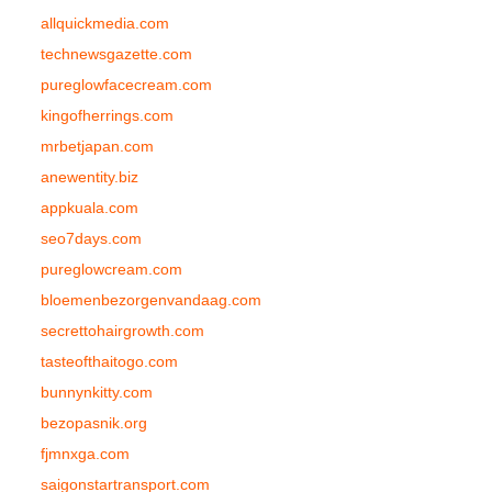
allquickmedia.com
technewsgazette.com
pureglowfacecream.com
kingofherrings.com
mrbetjapan.com
anewentity.biz
appkuala.com
seo7days.com
pureglowcream.com
bloemenbezorgenvandaag.com
secrettohairgrowth.com
tasteofthaitogo.com
bunnynkitty.com
bezopasnik.org
fjmnxga.com
saigonstartransport.com