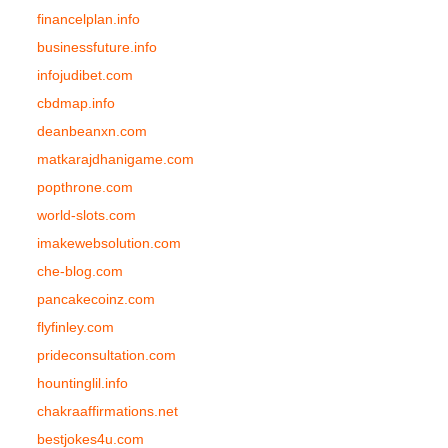
financelplan.info
businessfuture.info
infojudibet.com
cbdmap.info
deanbeanxn.com
matkarajdhanigame.com
popthrone.com
world-slots.com
imakewebsolution.com
che-blog.com
pancakecoinz.com
flyfinley.com
prideconsultation.com
hountinglil.info
chakraaffirmations.net
bestjokes4u.com