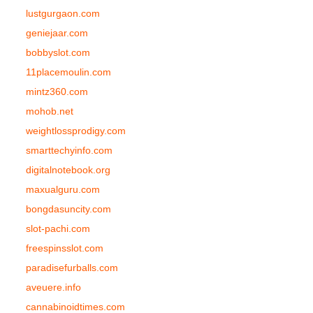
lustgurgaon.com
geniejaar.com
bobbyslot.com
11placemoulin.com
mintz360.com
mohob.net
weightlossprodigy.com
smarttechyinfo.com
digitalnotebook.org
maxualguru.com
bongdasuncity.com
slot-pachi.com
freespinsslot.com
paradisefurballs.com
aveuere.info
cannabinoidtimes.com