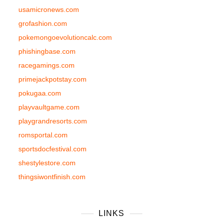
usamicronews.com
grofashion.com
pokemongoevolutioncalc.com
phishingbase.com
racegamings.com
primejackpotstay.com
pokugaa.com
playvaultgame.com
playgrandresorts.com
romsportal.com
sportsdocfestival.com
shestylestore.com
thingsiwontfinish.com
LINKS