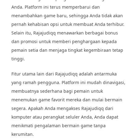
Anda. Platform ini terus memperbarui dan
menambahkan game baru, sehingga Anda tidak akan
pernah kehabisan opsi untuk membuat Anda terhibur.
Selain itu, Rajajudiqq menawarkan berbagai bonus
dan promosi untuk memberi penghargaan kepada
pemain setia dan menjaga tingkat kegembiraan tetap
tinggi.
Fitur utama lain dari Rajajudiqq adalah antarmuka
yang ramah pengguna. Platform ini mudah dinavigasi,
membuatnya sederhana bagi pemain untuk
menemukan game favorit mereka dan mulai bermain
segera. Apakah Anda mengakses Rajajudiqq dari
komputer atau perangkat seluler Anda, Anda dapat
menikmati pengalaman bermain game tanpa
kerumitan.