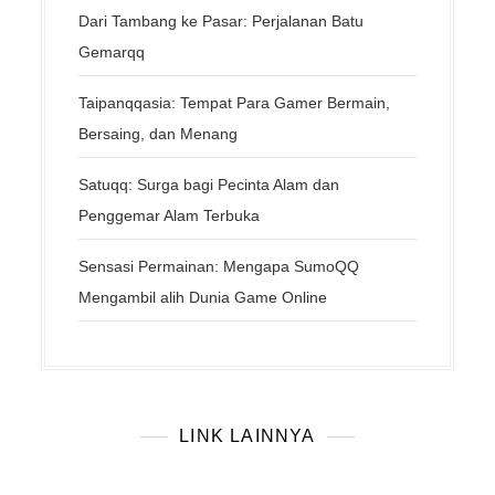
Dari Tambang ke Pasar: Perjalanan Batu
Gemarqq
Taipanqqasia: Tempat Para Gamer Bermain,
Bersaing, dan Menang
Satuqq: Surga bagi Pecinta Alam dan
Penggemar Alam Terbuka
Sensasi Permainan: Mengapa SumoQQ
Mengambil alih Dunia Game Online
LINK LAINNYA