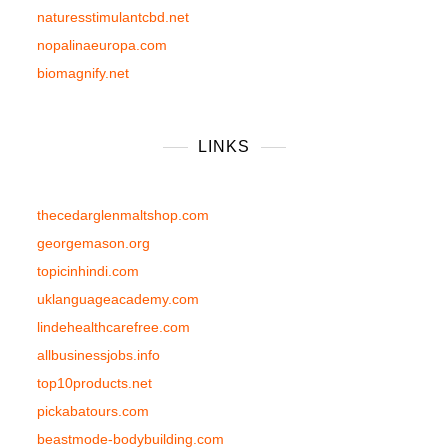
naturesstimulantcbd.net
nopalinaeuropa.com
biomagnify.net
LINKS
thecedarglenmaltshop.com
georgemason.org
topicinhindi.com
uklanguageacademy.com
lindehealthcarefree.com
allbusinessjobs.info
top10products.net
pickabatours.com
beastmode-bodybuilding.com