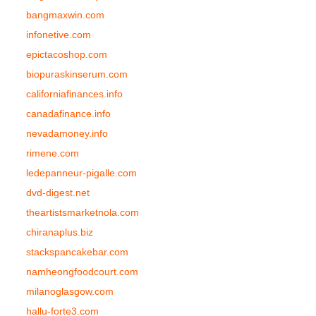
bangmaxwin.com
infonetive.com
epictacoshop.com
biopuraskinserum.com
californiafinances.info
canadafinance.info
nevadamoney.info
rimene.com
ledepanneur-pigalle.com
dvd-digest.net
theartistsmarketnola.com
chiranaplus.biz
stackspancakebar.com
namheongfoodcourt.com
milanoglasgow.com
hallu-forte3.com