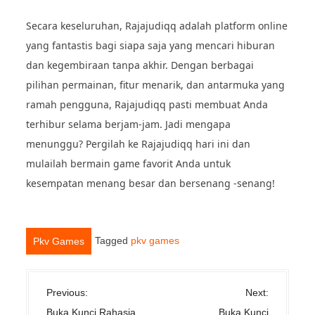
Secara keseluruhan, Rajajudiqq adalah platform online
yang fantastis bagi siapa saja yang mencari hiburan
dan kegembiraan tanpa akhir. Dengan berbagai
pilihan permainan, fitur menarik, dan antarmuka yang
ramah pengguna, Rajajudiqq pasti membuat Anda
terhibur selama berjam-jam. Jadi mengapa
menunggu? Pergilah ke Rajajudiqq hari ini dan
mulailah bermain game favorit Anda untuk
kesempatan menang besar dan bersenang -senang!
Tagged
pkv games
Pkv Games
P
Previous:
Next:
o
Buka Kunci Rahasia
Buka Kunci