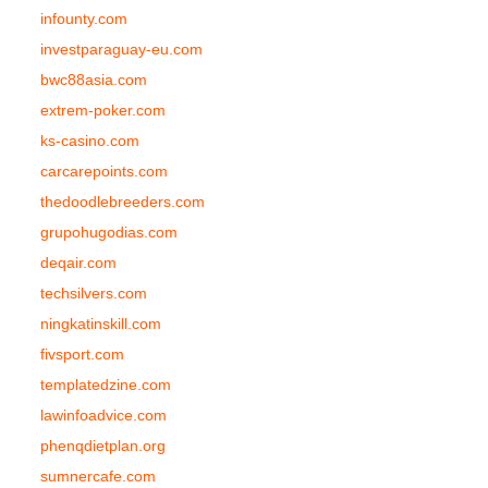
infounty.com
investparaguay-eu.com
bwc88asia.com
extrem-poker.com
ks-casino.com
carcarepoints.com
thedoodlebreeders.com
grupohugodias.com
deqair.com
techsilvers.com
ningkatinskill.com
fivsport.com
templatedzine.com
lawinfoadvice.com
phenqdietplan.org
sumnercafe.com