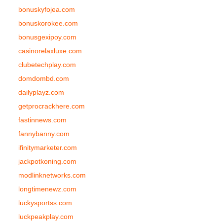
bonuskyfojea.com
bonuskorokee.com
bonusgexipoy.com
casinorelaxluxe.com
clubetechplay.com
domdombd.com
dailyplayz.com
getprocrackhere.com
fastinnews.com
fannybanny.com
ifinitymarketer.com
jackpotkoning.com
modlinknetworks.com
longtimenewz.com
luckysportss.com
luckpeakplay.com