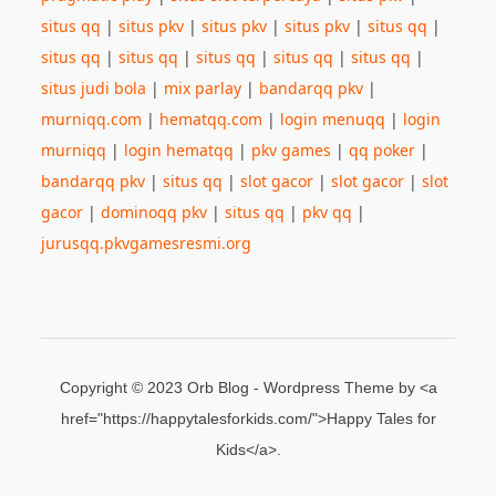
situs qq
|
situs pkv
|
situs pkv
|
situs pkv
|
situs qq
|
situs qq
|
situs qq
|
situs qq
|
situs qq
|
situs qq
|
situs judi bola
|
mix parlay
|
bandarqq pkv
|
murniqq.com
|
hematqq.com
|
login menuqq
|
login
murniqq
|
login hematqq
|
pkv games
|
qq poker
|
bandarqq pkv
|
situs qq
|
slot gacor
|
slot gacor
|
slot
gacor
|
dominoqq pkv
|
situs qq
|
pkv qq
|
jurusqq.pkvgamesresmi.org
Copyright © 2023 Orb Blog - Wordpress Theme by <a
href="https://happytalesforkids.com/">Happy Tales for
Kids</a>.