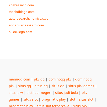
khabresach.com
thecbdblogs.com
autoresearchchemicals.com
apnabusinesskaro.com
suleckiego.com
menuqq.com
|
pkv qq
|
dominoqq pkv
|
dominoqq
pkv
|
situs qq
|
situs qq
|
situs qq
|
situs pkv games
|
situs pkv
|
slot luar negeri
|
situs judi bola
|
pkv
games
|
situs slot
|
pragmatic play
|
slot
|
situs slot
|
pragmatic play
|
situs slot terpercaya
|
situs pkv
|