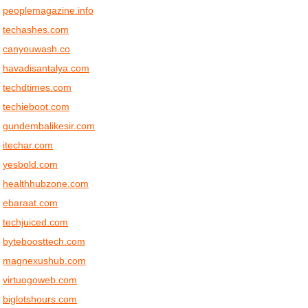
peoplemagazine.info
techashes.com
canyouwash.co
havadisantalya.com
techdtimes.com
techieboot.com
gundembalikesir.com
itechar.com
yesbold.com
healthhubzone.com
ebaraat.com
techjuiced.com
byteboosttech.com
magnexushub.com
virtuogoweb.com
biglotshours.com