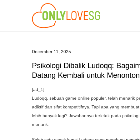
Skip
to
Situs Ban
Pilih situs Band
content
banyak bonus men
December 11, 2025
Psikologi Dibalik Ludoqq: Bag
Datang Kembali untuk Menonton
[ad_1]
Ludoqq, sebuah game online populer, telah menarik 
adiktif dan sifat kompetitifnya. Tapi apa yang memb
lebih banyak lagi? Jawabannya terletak pada psikologi
menarik.
Salah satu aspek kunci Ludoqq yang membuat pemain