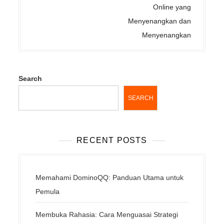
n
Online yang
a
Menyenangkan dan
v
Menyenangkan
i
g
a
Search
t
i
SEARCH
o
n
RECENT POSTS
Memahami DominoQQ: Panduan Utama untuk
Pemula
Membuka Rahasia: Cara Menguasai Strategi