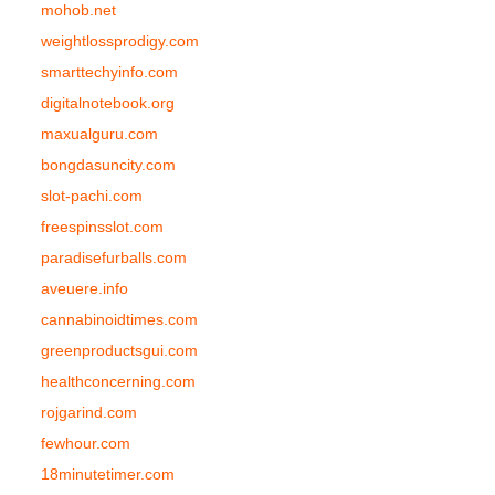
mohob.net
weightlossprodigy.com
smarttechyinfo.com
digitalnotebook.org
maxualguru.com
bongdasuncity.com
slot-pachi.com
freespinsslot.com
paradisefurballs.com
aveuere.info
cannabinoidtimes.com
greenproductsgui.com
healthconcerning.com
rojgarind.com
fewhour.com
18minutetimer.com