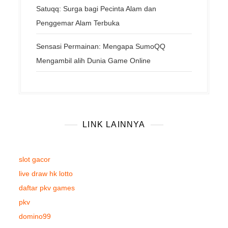
Satuqq: Surga bagi Pecinta Alam dan
Penggemar Alam Terbuka
Sensasi Permainan: Mengapa SumoQQ
Mengambil alih Dunia Game Online
LINK LAINNYA
slot gacor
live draw hk lotto
daftar pkv games
pkv
domino99