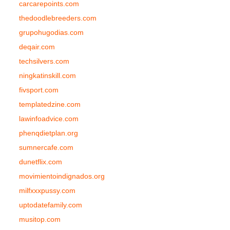
carcarepoints.com
thedoodlebreeders.com
grupohugodias.com
deqair.com
techsilvers.com
ningkatinskill.com
fivsport.com
templatedzine.com
lawinfoadvice.com
phenqdietplan.org
sumnercafe.com
dunetflix.com
movimientoindignados.org
milfxxxpussy.com
uptodatefamily.com
musitop.com