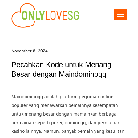
Skip
to
Situs
Pilih situs Bandarqq
content
Bandarqq
dengan pelayanan
dengan
terbaik untuk pemain
Pelayanan
setia. Nikmati
November 8, 2024
Terbaik
permainan poker
untuk
dengan dukungan
Pecahkan Kode untuk Menang
Pemain
pelanggan yang
Besar dengan Maindominoqq
Setia
responsif dan banyak
bonus menarik.
Maindominoqq adalah platform perjudian online
populer yang menawarkan pemainnya kesempatan
untuk menang besar dengan memainkan berbagai
permainan seperti poker, dominoqq, dan permainan
kasino lainnya. Namun, banyak pemain yang kesulitan