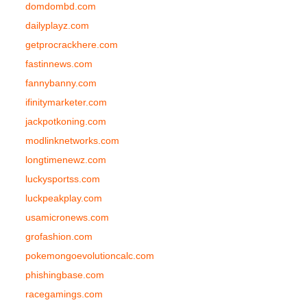
domdombd.com
dailyplayz.com
getprocrackhere.com
fastinnews.com
fannybanny.com
ifinitymarketer.com
jackpotkoning.com
modlinknetworks.com
longtimenewz.com
luckysportss.com
luckpeakplay.com
usamicronews.com
grofashion.com
pokemongoevolutioncalc.com
phishingbase.com
racegamings.com