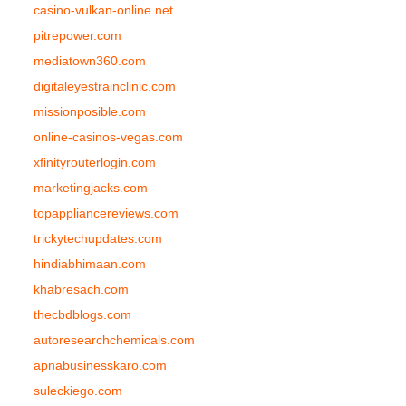
casino-vulkan-online.net
pitrepower.com
mediatown360.com
digitaleyestrainclinic.com
missionposible.com
online-casinos-vegas.com
xfinityrouterlogin.com
marketingjacks.com
topappliancereviews.com
trickytechupdates.com
hindiabhimaan.com
khabresach.com
thecbdblogs.com
autoresearchchemicals.com
apnabusinesskaro.com
suleckiego.com