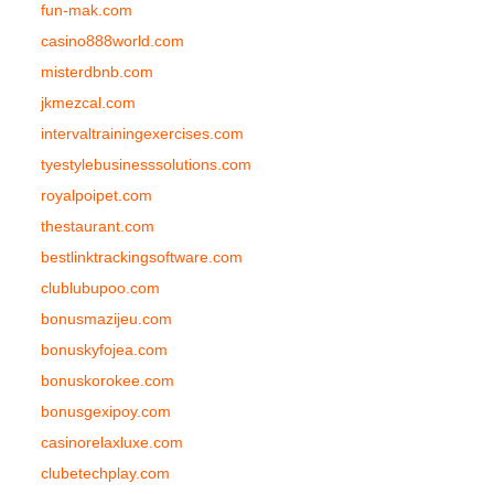
fun-mak.com
casino888world.com
misterdbnb.com
jkmezcal.com
intervaltrainingexercises.com
tyestylebusinesssolutions.com
royalpoipet.com
thestaurant.com
bestlinktrackingsoftware.com
clublubupoo.com
bonusmazijeu.com
bonuskyfojea.com
bonuskorokee.com
bonusgexipoy.com
casinorelaxluxe.com
clubetechplay.com