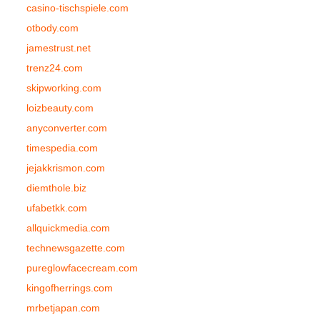
casino-tischspiele.com
otbody.com
jamestrust.net
trenz24.com
skipworking.com
loizbeauty.com
anyconverter.com
timespedia.com
jejakkrismon.com
diemthole.biz
ufabetkk.com
allquickmedia.com
technewsgazette.com
pureglowfacecream.com
kingofherrings.com
mrbetjapan.com