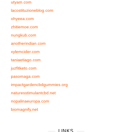
utyam.com
lacostituzioneblog.com
ohyeea.com
zhitiemoe.com
nungkub.com
anotherindian.com
xylemcider.com
taniaetiago.com
juzfitketo.com
pasomaga.com
impactgardencbdgummies.org
naturesstimulantcbd.net
nopalinaeuropa.com
biomagnify.net
LINKS