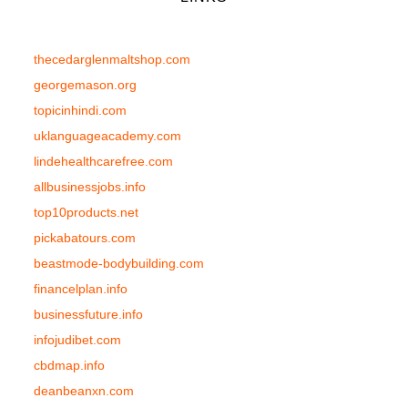
thecedarglenmaltshop.com
georgemason.org
topicinhindi.com
uklanguageacademy.com
lindehealthcarefree.com
allbusinessjobs.info
top10products.net
pickabatours.com
beastmode-bodybuilding.com
financelplan.info
businessfuture.info
infojudibet.com
cbdmap.info
deanbeanxn.com