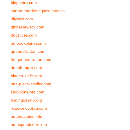
blogcetra.com
internetmarketingsolutions.co
ollystvs.com
globalnewscx.com
dogslives.com
pdfbookplanet.com
queenofrattan.com
thequeenofrattan.com
denohubpro.com
blades-knife.com
one-piece-spoiler.com
studiooneiota.com
findingcasino.org
realworldcobra.com
automachine.info
autospeedsters.info