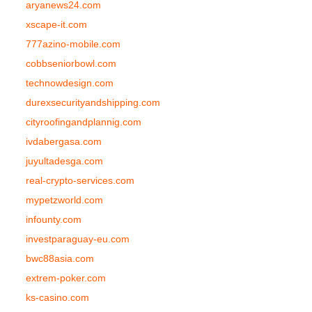
aryanews24.com
xscape-it.com
777azino-mobile.com
cobbseniorbowl.com
technowdesign.com
durexsecurityandshipping.com
cityroofingandplannig.com
ivdabergasa.com
juyultadesga.com
real-crypto-services.com
mypetzworld.com
infounty.com
investparaguay-eu.com
bwc88asia.com
extrem-poker.com
ks-casino.com