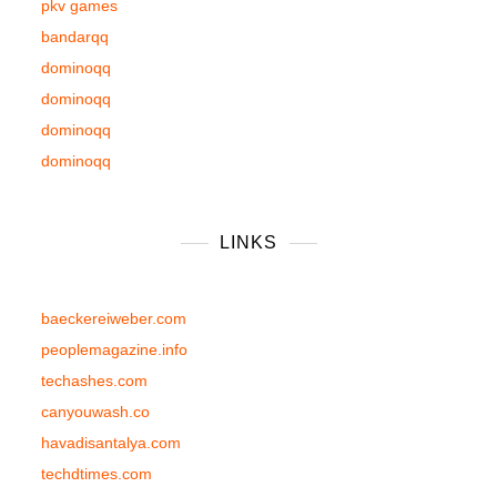
pkv games
bandarqq
dominoqq
dominoqq
dominoqq
dominoqq
LINKS
baeckereiweber.com
peoplemagazine.info
techashes.com
canyouwash.co
havadisantalya.com
techdtimes.com