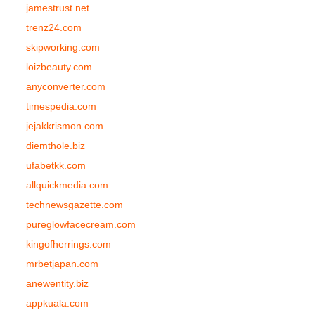
jamestrust.net
trenz24.com
skipworking.com
loizbeauty.com
anyconverter.com
timespedia.com
jejakkrismon.com
diemthole.biz
ufabetkk.com
allquickmedia.com
technewsgazette.com
pureglowfacecream.com
kingofherrings.com
mrbetjapan.com
anewentity.biz
appkuala.com