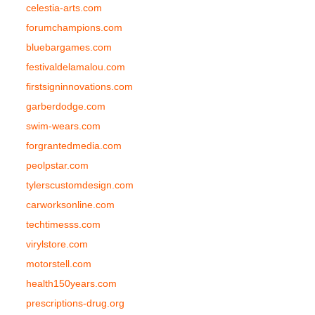
celestia-arts.com
forumchampions.com
bluebargames.com
festivaldelamalou.com
firstsigninnovations.com
garberdodge.com
swim-wears.com
forgrantedmedia.com
peolpstar.com
tylerscustomdesign.com
carworksonline.com
techtimesss.com
virylstore.com
motorstell.com
health150years.com
prescriptions-drug.org