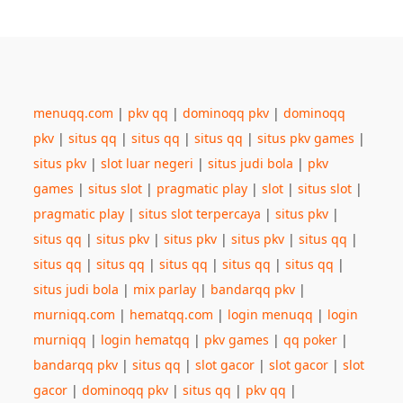
menuqq.com
|
pkv qq
|
dominoqq pkv
|
dominoqq
pkv
|
situs qq
|
situs qq
|
situs qq
|
situs pkv games
|
situs pkv
|
slot luar negeri
|
situs judi bola
|
pkv
games
|
situs slot
|
pragmatic play
|
slot
|
situs slot
|
pragmatic play
|
situs slot terpercaya
|
situs pkv
|
situs qq
|
situs pkv
|
situs pkv
|
situs pkv
|
situs qq
|
situs qq
|
situs qq
|
situs qq
|
situs qq
|
situs qq
|
situs judi bola
|
mix parlay
|
bandarqq pkv
|
murniqq.com
|
hematqq.com
|
login menuqq
|
login
murniqq
|
login hematqq
|
pkv games
|
qq poker
|
bandarqq pkv
|
situs qq
|
slot gacor
|
slot gacor
|
slot
gacor
|
dominoqq pkv
|
situs qq
|
pkv qq
|