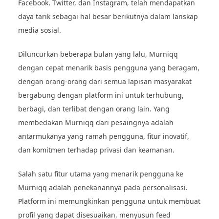
Facebook, Twitter, dan Instagram, telah mendapatkan
daya tarik sebagai hal besar berikutnya dalam lanskap
media sosial.
Diluncurkan beberapa bulan yang lalu, Murniqq
dengan cepat menarik basis pengguna yang beragam,
dengan orang-orang dari semua lapisan masyarakat
bergabung dengan platform ini untuk terhubung,
berbagi, dan terlibat dengan orang lain. Yang
membedakan Murniqq dari pesaingnya adalah
antarmukanya yang ramah pengguna, fitur inovatif,
dan komitmen terhadap privasi dan keamanan.
Salah satu fitur utama yang menarik pengguna ke
Murniqq adalah penekanannya pada personalisasi.
Platform ini memungkinkan pengguna untuk membuat
profil yang dapat disesuaikan, menyusun feed