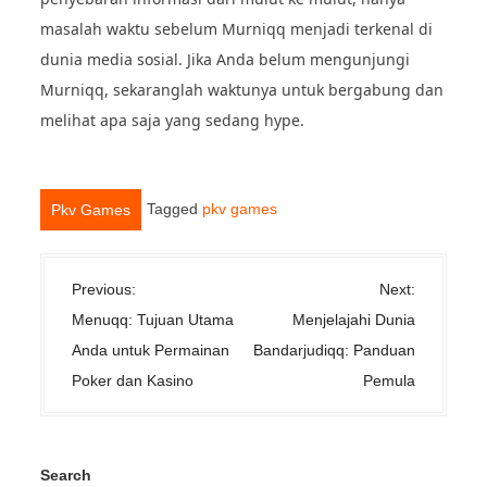
masalah waktu sebelum Murniqq menjadi terkenal di
dunia media sosial. Jika Anda belum mengunjungi
Murniqq, sekaranglah waktunya untuk bergabung dan
melihat apa saja yang sedang hype.
Tagged
pkv games
Pkv Games
P
Previous:
Next:
o
Menuqq: Tujuan Utama
Menjelajahi Dunia
s
Anda untuk Permainan
Bandarjudiqq: Panduan
t
Poker dan Kasino
Pemula
n
a
v
Search