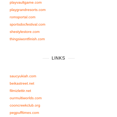
playvaultgame.com
playgrandresorts.com
romsportal.com
sportsdocfestival.com
shestylestore.com
thingsiwontfinish.com
LINKS
saucyukiah.com
beikastreet.net
filmizlettir.net
ourmultiworlds.com
cooncreekclub.org
pegpufftimes.com