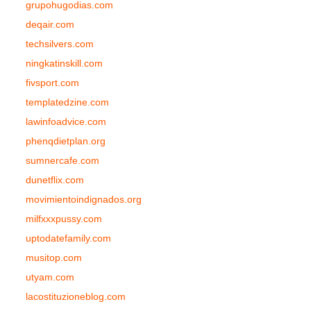
grupohugodias.com
deqair.com
techsilvers.com
ningkatinskill.com
fivsport.com
templatedzine.com
lawinfoadvice.com
phenqdietplan.org
sumnercafe.com
dunetflix.com
movimientoindignados.org
milfxxxpussy.com
uptodatefamily.com
musitop.com
utyam.com
lacostituzioneblog.com