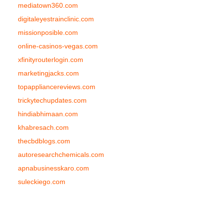
mediatown360.com
digitaleyestrainclinic.com
missionposible.com
online-casinos-vegas.com
xfinityrouterlogin.com
marketingjacks.com
topappliancereviews.com
trickytechupdates.com
hindiabhimaan.com
khabresach.com
thecbdblogs.com
autoresearchchemicals.com
apnabusinesskaro.com
suleckiego.com