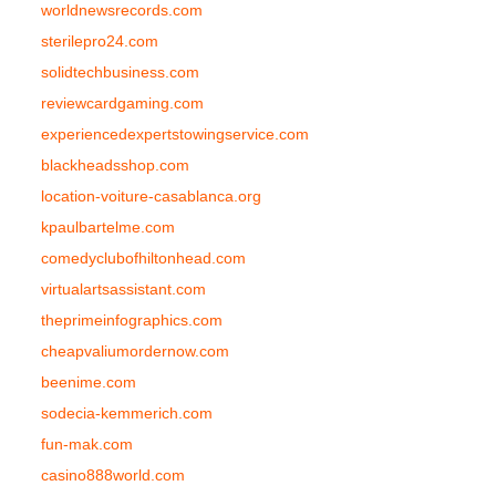
worldnewsrecords.com
sterilepro24.com
solidtechbusiness.com
reviewcardgaming.com
experiencedexpertstowingservice.com
blackheadsshop.com
location-voiture-casablanca.org
kpaulbartelme.com
comedyclubofhiltonhead.com
virtualartsassistant.com
theprimeinfographics.com
cheapvaliumordernow.com
beenime.com
sodecia-kemmerich.com
fun-mak.com
casino888world.com