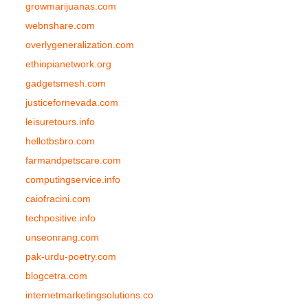
growmarijuanas.com
webnshare.com
overlygeneralization.com
ethiopianetwork.org
gadgetsmesh.com
justicefornevada.com
leisuretours.info
hellotbsbro.com
farmandpetscare.com
computingservice.info
caiofracini.com
techpositive.info
unseonrang.com
pak-urdu-poetry.com
blogcetra.com
internetmarketingsolutions.co