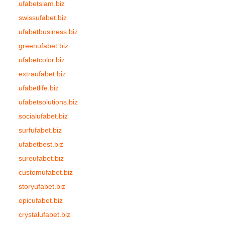
ufabetsiam.biz
swissufabet.biz
ufabetbusiness.biz
greenufabet.biz
ufabetcolor.biz
extraufabet.biz
ufabetlife.biz
ufabetsolutions.biz
socialufabet.biz
surfufabet.biz
ufabetbest.biz
sureufabet.biz
customufabet.biz
storyufabet.biz
epicufabet.biz
crystalufabet.biz