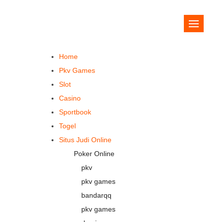
Skip
to
Situs
Pilih situs Bandarqq
content
Bandarqq
dengan pelayanan
dengan
Home
terbaik untuk pemain
Pelayanan
Pkv Games
setia. Nikmati
Terbaik untuk
Slot
permainan poker
Pemain Setia
Casino
dengan dukungan
Sportbook
pelanggan yang
Togel
responsif dan banyak
Situs Judi Online
bonus menarik.
Poker Online
pkv
pkv games
bandarqq
pkv games