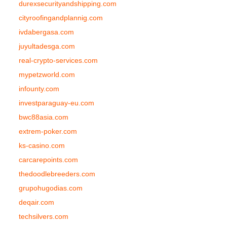
durexsecurityandshipping.com
cityroofingandplannig.com
ivdabergasa.com
juyultadesga.com
real-crypto-services.com
mypetzworld.com
infounty.com
investparaguay-eu.com
bwc88asia.com
extrem-poker.com
ks-casino.com
carcarepoints.com
thedoodlebreeders.com
grupohugodias.com
deqair.com
techsilvers.com