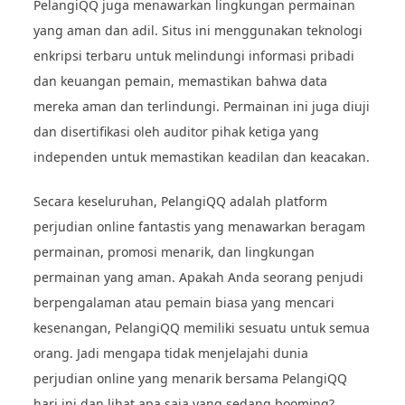
PelangiQQ juga menawarkan lingkungan permainan
yang aman dan adil. Situs ini menggunakan teknologi
enkripsi terbaru untuk melindungi informasi pribadi
dan keuangan pemain, memastikan bahwa data
mereka aman dan terlindungi. Permainan ini juga diuji
dan disertifikasi oleh auditor pihak ketiga yang
independen untuk memastikan keadilan dan keacakan.
Secara keseluruhan, PelangiQQ adalah platform
perjudian online fantastis yang menawarkan beragam
permainan, promosi menarik, dan lingkungan
permainan yang aman. Apakah Anda seorang penjudi
berpengalaman atau pemain biasa yang mencari
kesenangan, PelangiQQ memiliki sesuatu untuk semua
orang. Jadi mengapa tidak menjelajahi dunia
perjudian online yang menarik bersama PelangiQQ
hari ini dan lihat apa saja yang sedang booming?