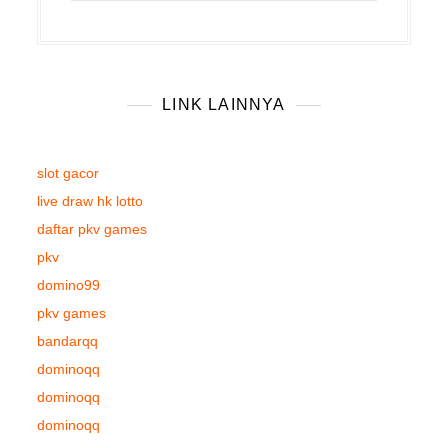
LINK LAINNYA
slot gacor
live draw hk lotto
daftar pkv games
pkv
domino99
pkv games
bandarqq
dominoqq
dominoqq
dominoqq