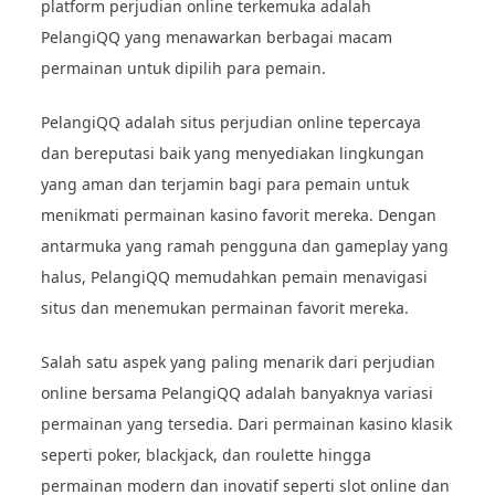
platform perjudian online terkemuka adalah
PelangiQQ yang menawarkan berbagai macam
permainan untuk dipilih para pemain.
PelangiQQ adalah situs perjudian online tepercaya
dan bereputasi baik yang menyediakan lingkungan
yang aman dan terjamin bagi para pemain untuk
menikmati permainan kasino favorit mereka. Dengan
antarmuka yang ramah pengguna dan gameplay yang
halus, PelangiQQ memudahkan pemain menavigasi
situs dan menemukan permainan favorit mereka.
Salah satu aspek yang paling menarik dari perjudian
online bersama PelangiQQ adalah banyaknya variasi
permainan yang tersedia. Dari permainan kasino klasik
seperti poker, blackjack, dan roulette hingga
permainan modern dan inovatif seperti slot online dan