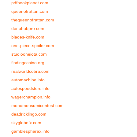
pdfbookplanet.com
queenofrattan.com
thequeenofrattan.com
denohubpro.com
blades-knife.com
one-piece-spoiler.com
studiooneiota.com
findingcasino.org
realworldcobra.com
automachine.info
autospeedsters.info
wagerchampion.info
monomousumicontest.com
deadricklingo.com
skyglobefx.com
gamblespherex.info