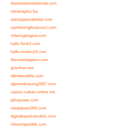
theartistsmarketnola.com
chiranaplus.biz
stackspancakebar.com
namheongfoodcourt.com
milanoglasgow.com
hallu-forte3.com
hallu-motion24.com
therockskippers.com
granfoss.net
allindiacafela.com
alpineskiracing2007.com
casino-vulkan-online.net
pitrepower.com
mediatown360.com
digitaleyestrainclinic.com
missionposible.com