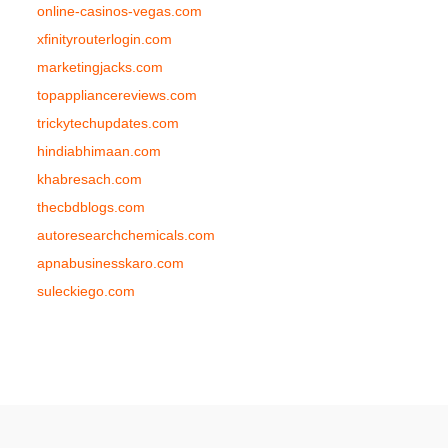
online-casinos-vegas.com
xfinityrouterlogin.com
marketingjacks.com
topappliancereviews.com
trickytechupdates.com
hindiabhimaan.com
khabresach.com
thecbdblogs.com
autoresearchchemicals.com
apnabusinesskaro.com
suleckiego.com