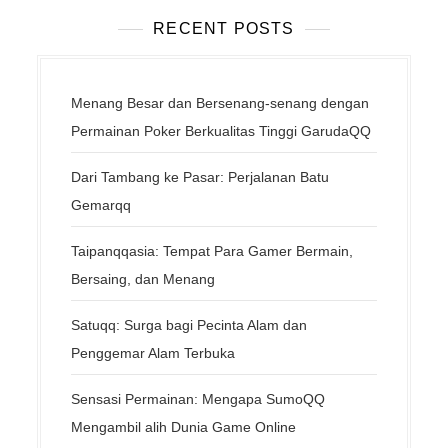
i
o
RECENT POSTS
n
Menang Besar dan Bersenang-senang dengan
Permainan Poker Berkualitas Tinggi GarudaQQ
Dari Tambang ke Pasar: Perjalanan Batu
Gemarqq
Taipanqqasia: Tempat Para Gamer Bermain,
Bersaing, dan Menang
Satuqq: Surga bagi Pecinta Alam dan
Penggemar Alam Terbuka
Sensasi Permainan: Mengapa SumoQQ
Mengambil alih Dunia Game Online