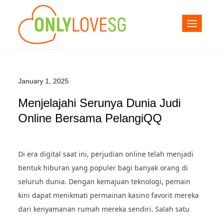
Skip
to
Situs
Pilih situs Bandarqq
content
Bandarqq
dengan pelayanan
dengan
terbaik untuk pemain
Pelayanan
setia. Nikmati
January 1, 2025
Terbaik
permainan poker
untuk
dengan dukungan
Menjelajahi Serunya Dunia Judi
Pemain
pelanggan yang
Online Bersama PelangiQQ
Setia
responsif dan banyak
bonus menarik.
Di era digital saat ini, perjudian online telah menjadi
bentuk hiburan yang populer bagi banyak orang di
seluruh dunia. Dengan kemajuan teknologi, pemain
kini dapat menikmati permainan kasino favorit mereka
dari kenyamanan rumah mereka sendiri. Salah satu