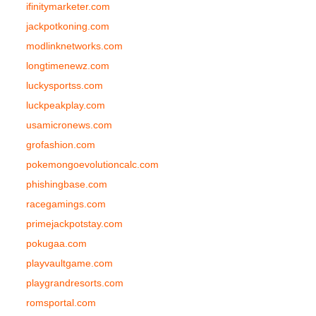
ifinitymarketer.com
jackpotkoning.com
modlinknetworks.com
longtimenewz.com
luckysportss.com
luckpeakplay.com
usamicronews.com
grofashion.com
pokemongoevolutioncalc.com
phishingbase.com
racegamings.com
primejackpotstay.com
pokugaa.com
playvaultgame.com
playgrandresorts.com
romsportal.com