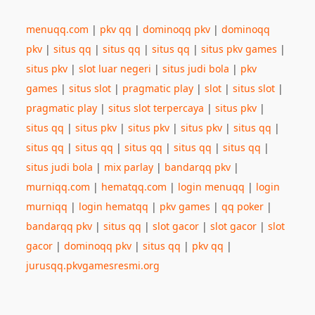
menuqq.com
|
pkv qq
|
dominoqq pkv
|
dominoqq
pkv
|
situs qq
|
situs qq
|
situs qq
|
situs pkv games
|
situs pkv
|
slot luar negeri
|
situs judi bola
|
pkv
games
|
situs slot
|
pragmatic play
|
slot
|
situs slot
|
pragmatic play
|
situs slot terpercaya
|
situs pkv
|
situs qq
|
situs pkv
|
situs pkv
|
situs pkv
|
situs qq
|
situs qq
|
situs qq
|
situs qq
|
situs qq
|
situs qq
|
situs judi bola
|
mix parlay
|
bandarqq pkv
|
murniqq.com
|
hematqq.com
|
login menuqq
|
login
murniqq
|
login hematqq
|
pkv games
|
qq poker
|
bandarqq pkv
|
situs qq
|
slot gacor
|
slot gacor
|
slot
gacor
|
dominoqq pkv
|
situs qq
|
pkv qq
|
jurusqq.pkvgamesresmi.org