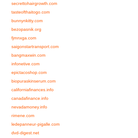
secrettohairgrowth.com
tasteofthaitogo.com
bunnynkitty.com
bezopasnik.org
fjmnxga.com
saigonstartransport.com
bangmaxwin.com
infonetive.com
epictacoshop.com
biopuraskinserum.com
californiafinances.info
canadafinance.info
nevadamoney.info
rimene.com
ledepanneur-pigalle.com
dvd-digest.net