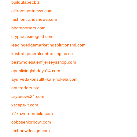
buildufabet.biz
alltransportnews.com
fashiontrandsnews.com
bbcreporters.com
cryptocasinoguid.com
leadingedgemarketingsolutionsmi.com
kastratigeneralcontractinginc.co
bestwholesalenfljerseysshop.com
openlivinglabdays14.com
ayurvedakonsultti-kari-nokela.com
antitraders.biz
aryanews24.com
xscape-it.com
777azino-mobile.com
cobbseniorbowl.com
technowdesign.com