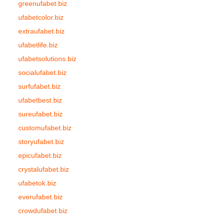
greenufabet.biz
ufabetcolor.biz
extraufabet.biz
ufabetlife.biz
ufabetsolutions.biz
socialufabet.biz
surfufabet.biz
ufabetbest.biz
sureufabet.biz
customufabet.biz
storyufabet.biz
epicufabet.biz
crystalufabet.biz
ufabetok.biz
everufabet.biz
crowdufabet.biz