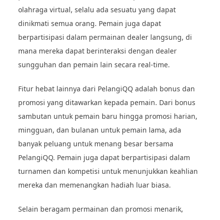
olahraga virtual, selalu ada sesuatu yang dapat
dinikmati semua orang. Pemain juga dapat
berpartisipasi dalam permainan dealer langsung, di
mana mereka dapat berinteraksi dengan dealer
sungguhan dan pemain lain secara real-time.
Fitur hebat lainnya dari PelangiQQ adalah bonus dan
promosi yang ditawarkan kepada pemain. Dari bonus
sambutan untuk pemain baru hingga promosi harian,
mingguan, dan bulanan untuk pemain lama, ada
banyak peluang untuk menang besar bersama
PelangiQQ. Pemain juga dapat berpartisipasi dalam
turnamen dan kompetisi untuk menunjukkan keahlian
mereka dan memenangkan hadiah luar biasa.
Selain beragam permainan dan promosi menarik,