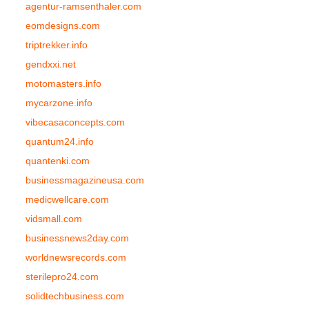
agentur-ramsenthaler.com
eomdesigns.com
triptrekker.info
gendxxi.net
motomasters.info
mycarzone.info
vibecasaconcepts.com
quantum24.info
quantenki.com
businessmagazineusa.com
medicwellcare.com
vidsmall.com
businessnews2day.com
worldnewsrecords.com
sterilepro24.com
solidtechbusiness.com