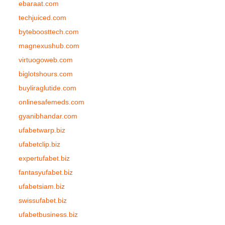
ebaraat.com
techjuiced.com
byteboosttech.com
magnexushub.com
virtuogoweb.com
biglotshours.com
buyliraglutide.com
onlinesafemeds.com
gyanibhandar.com
ufabetwarp.biz
ufabetclip.biz
expertufabet.biz
fantasyufabet.biz
ufabetsiam.biz
swissufabet.biz
ufabetbusiness.biz