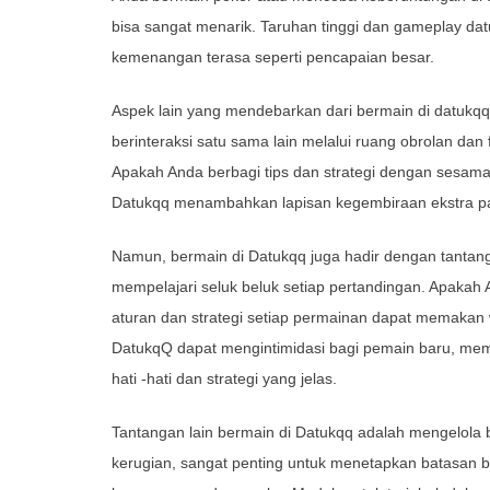
bisa sangat menarik. Taruhan tinggi dan gameplay d
kemenangan terasa seperti pencapaian besar.
Aspek lain yang mendebarkan dari bermain di datukqq
berinteraksi satu sama lain melalui ruang obrolan da
Apakah Anda berbagi tips dan strategi dengan sesama 
Datukqq menambahkan lapisan kegembiraan ekstra 
Namun, bermain di Datukqq juga hadir dengan tantang
mempelajari seluk beluk setiap pertandingan. Apaka
aturan dan strategi setiap permainan dapat memakan wak
DatukqQ dapat mengintimidasi bagi pemain baru, me
hati -hati dan strategi yang jelas.
Tantangan lain bermain di Datukqq adalah mengelola
kerugian, sangat penting untuk menetapkan batasan 