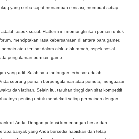
atukqq yang serba cepat menambah sensasi, membuat setiap
 adalah aspek sosial. Platform ini memungkinkan pemain untuk
n forum, menciptakan rasa kebersamaan di antara para gamer.
pemain atau terlibat dalam olok -olok ramah, aspek sosial
pada pengalaman bermain game.
an yang adil. Salah satu tantangan terbesar adalah
h Anda seorang pemain berpengalaman atau pemula, menguasai
tu dan latihan. Selain itu, taruhan tinggi dan sifat kompetitif
mbuatnya penting untuk mendekati setiap permainan dengan
 bankroll Anda. Dengan potensi kemenangan besar dan
berapa banyak yang Anda bersedia habiskan dan tetap