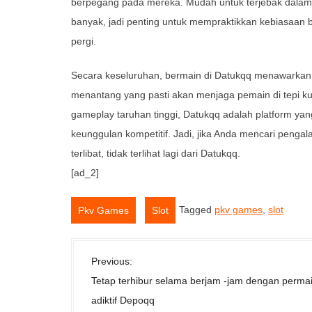
berpegang pada mereka. Mudah untuk terjebak dalam
banyak, jadi penting untuk mempraktikkan kebiasaan
pergi.
Secara keseluruhan, bermain di Datukqq menawark
menantang yang pasti akan menjaga pemain di tepi kur
gameplay taruhan tinggi, Datukqq adalah platform ya
keunggulan kompetitif. Jadi, jika Anda mencari pen
terlibat, tidak terlihat lagi dari Datukqq.
[ad_2]
,
Tagged
pkv games
,
slot
Pkv Games
Slot
P
Previous:
o
Tetap terhibur selama berjam -jam dengan perma
s
adiktif Depoqq