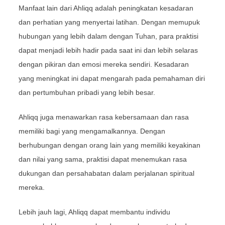
Manfaat lain dari Ahliqq adalah peningkatan kesadaran
dan perhatian yang menyertai latihan. Dengan memupuk
hubungan yang lebih dalam dengan Tuhan, para praktisi
dapat menjadi lebih hadir pada saat ini dan lebih selaras
dengan pikiran dan emosi mereka sendiri. Kesadaran
yang meningkat ini dapat mengarah pada pemahaman diri
dan pertumbuhan pribadi yang lebih besar.
Ahliqq juga menawarkan rasa kebersamaan dan rasa
memiliki bagi yang mengamalkannya. Dengan
berhubungan dengan orang lain yang memiliki keyakinan
dan nilai yang sama, praktisi dapat menemukan rasa
dukungan dan persahabatan dalam perjalanan spiritual
mereka.
Lebih jauh lagi, Ahliqq dapat membantu individu