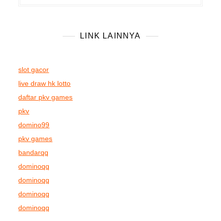
LINK LAINNYA
slot gacor
live draw hk lotto
daftar pkv games
pkv
domino99
pkv games
bandarqq
dominoqq
dominoqq
dominoqq
dominoqq