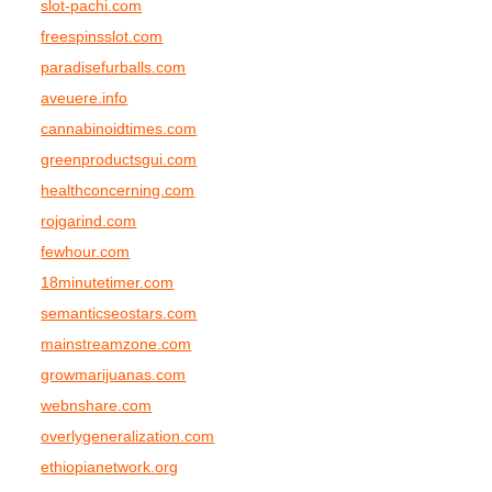
slot-pachi.com
freespinsslot.com
paradisefurballs.com
aveuere.info
cannabinoidtimes.com
greenproductsgui.com
healthconcerning.com
rojgarind.com
fewhour.com
18minutetimer.com
semanticseostars.com
mainstreamzone.com
growmarijuanas.com
webnshare.com
overlygeneralization.com
ethiopianetwork.org