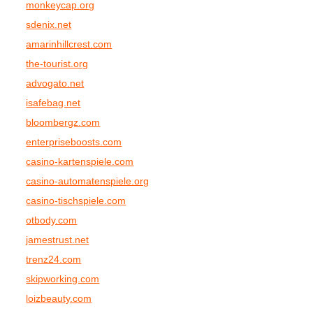
monkeycap.org
sdenix.net
amarinhillcrest.com
the-tourist.org
advogato.net
isafebag.net
bloombergz.com
enterpriseboosts.com
casino-kartenspiele.com
casino-automatenspiele.org
casino-tischspiele.com
otbody.com
jamestrust.net
trenz24.com
skipworking.com
loizbeauty.com