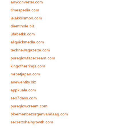
anyconverter.com
timespedia.com
jejakkrismon.com
diemthole.biz
ufabetkk.com
allquickmedia.com
technewsgazette.com
pureglowfacecream.com
kingofherrings.com
mrbetjapan.com
anewentity.biz
appkuala.com
seo7days.com
pureglowcream.com
bloemenbezorgenvandaag.com
secrettohairgrowth.com