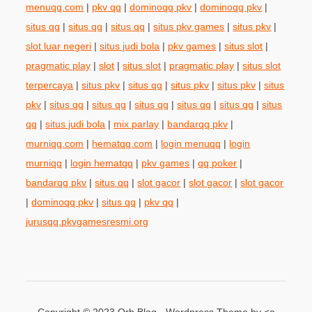
menuqq.com
|
pkv qq
|
dominoqq pkv
|
dominoqq pkv
|
situs qq
|
situs qq
|
situs qq
|
situs pkv games
|
situs pkv
|
slot luar negeri
|
situs judi bola
|
pkv games
|
situs slot
|
pragmatic play
|
slot
|
situs slot
|
pragmatic play
|
situs slot
terpercaya
|
situs pkv
|
situs qq
|
situs pkv
|
situs pkv
|
situs
pkv
|
situs qq
|
situs qq
|
situs qq
|
situs qq
|
situs qq
|
situs
qq
|
situs judi bola
|
mix parlay
|
bandarqq pkv
|
murniqq.com
|
hematqq.com
|
login menuqq
|
login
murniqq
|
login hematqq
|
pkv games
|
qq poker
|
bandarqq pkv
|
situs qq
|
slot gacor
|
slot gacor
|
slot gacor
|
dominoqq pkv
|
situs qq
|
pkv qq
|
jurusqq.pkvgamesresmi.org