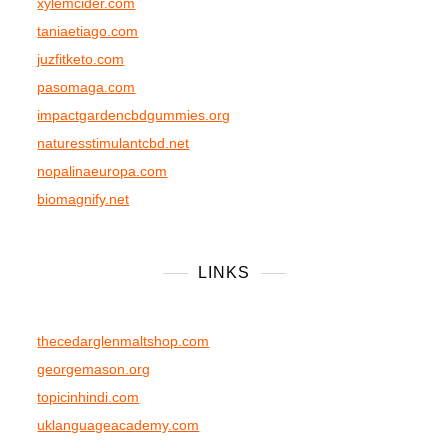
xylemcider.com
taniaetiago.com
juzfitketo.com
pasomaga.com
impactgardencbdgummies.org
naturesstimulantcbd.net
nopalinaeuropa.com
biomagnify.net
LINKS
thecedarglenmaltshop.com
georgemason.org
topicinhindi.com
uklanguageacademy.com