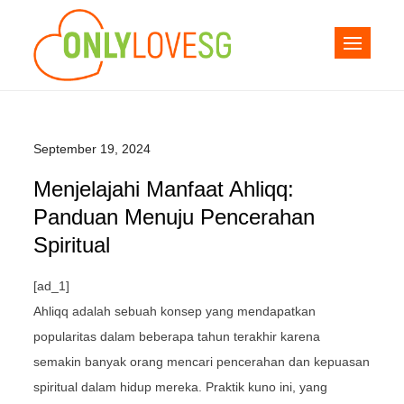
Skip
to
Situs
Pilih situs Bandarqq
content
Bandarqq
dengan pelayanan
dengan
terbaik untuk pemain
Pelayanan
setia. Nikmati
September 19, 2024
Terbaik untuk
permainan poker
Pemain Setia
Menjelajahi Manfaat Ahliqq:
dengan dukungan
pelanggan yang
Panduan Menuju Pencerahan
responsif dan banyak
Spiritual
bonus menarik.
[ad_1]
Ahliqq adalah sebuah konsep yang mendapatkan
popularitas dalam beberapa tahun terakhir karena
semakin banyak orang mencari pencerahan dan kepuasan
spiritual dalam hidup mereka. Praktik kuno ini, yang