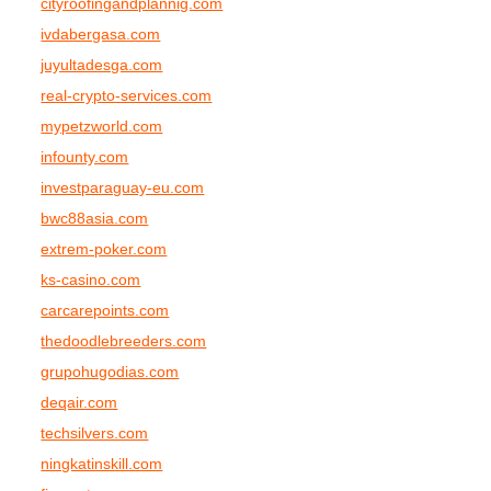
cityroofingandplannig.com
ivdabergasa.com
juyultadesga.com
real-crypto-services.com
mypetzworld.com
infounty.com
investparaguay-eu.com
bwc88asia.com
extrem-poker.com
ks-casino.com
carcarepoints.com
thedoodlebreeders.com
grupohugodias.com
deqair.com
techsilvers.com
ningkatinskill.com