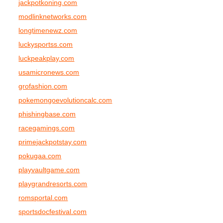
jackpotkoning.com
modlinknetworks.com
longtimenewz.com
luckysportss.com
luckpeakplay.com
usamicronews.com
grofashion.com
pokemongoevolutioncalc.com
phishingbase.com
racegamings.com
primejackpotstay.com
pokugaa.com
playvaultgame.com
playgrandresorts.com
romsportal.com
sportsdocfestival.com