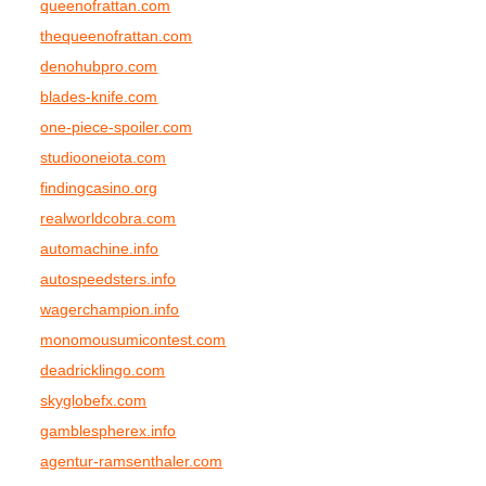
queenofrattan.com
thequeenofrattan.com
denohubpro.com
blades-knife.com
one-piece-spoiler.com
studiooneiota.com
findingcasino.org
realworldcobra.com
automachine.info
autospeedsters.info
wagerchampion.info
monomousumicontest.com
deadricklingo.com
skyglobefx.com
gamblespherex.info
agentur-ramsenthaler.com