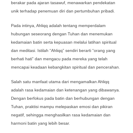
berakar pada ajaran tasawuf, menawarkan pendekatan
unik terhadap penemuan diri dan pertumbuhan pribadi.
Pada intinya, Ahliqq adalah tentang memperdalam
hubungan seseorang dengan Tuhan dan menemukan
kedamaian batin serta kepuasan melalui latihan spiritual
dan meditasi. Istilah “Ahliqq” sendiri berarti “orang yang
berhati hati” dan mengacu pada mereka yang telah
mencapai keadaan kebangkitan spiritual dan pencerahan.
Salah satu manfaat utama dari mengamalkan Ahliqq
adalah rasa kedamaian dan ketenangan yang dibawanya.
Dengan berfokus pada batin dan berhubungan dengan
Tuhan, praktisi mampu melepaskan emosi dan pikiran
negatif, sehingga menghasilkan rasa kedamaian dan
harmoni batin yang lebih besar.