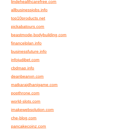
lindehealthcarefree.com
allbusinessjobs.info
top10products.net
pickabatours.com
beastmode-bodybuilding.com
financelplan.info
businessfuture.info
infojudibet.com
cbdmap.info
deanbeanxn.com
matkarajdhanigame.com
popthrone.com
world-slots.com
imakewebsolution.com
che-blog.com
pancakecoinz.com