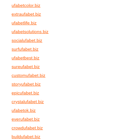
ufabetcolor.biz
extraufabet.biz
ufabetlife.biz
ufabetsolutions.biz
socialufabet.biz
surfufabet.biz
ufabetbest.biz
sureufabet.biz
customufabet.biz
storyufabet.biz
epicufabet.biz
crystalufabet.biz
ufabetok.biz
everufabet.biz
crowdufabet.biz
buildufabet.biz