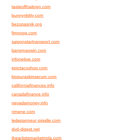
tasteofthaitogo.com
bunnynkitty.com
bezopasnik.org
fjmnxga.com
saigonstartransport.com
bangmaxwin.com
infonetive.com
epictacoshop.com
biopuraskinserum.com
californiafinances.info
canadafinance.info
nevadamoney.info
rimene.com
ledepanneur-pigalle.com
dvd-digest.net
theartistsmarketnola.com