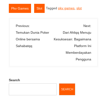
,
Tagged
pkv games
,
slot
Pkv Games
Slot
P
Previous:
Next:
o
Temukan Dunia Poker
Dari Ahliqq Menuju
s
Online bersama
Kesuksesan: Bagaimana
t
Sahabatqq
Platform Ini
n
Memberdayakan
a
Pengguna
v
i
g
Search
a
t
SEARCH
i
o