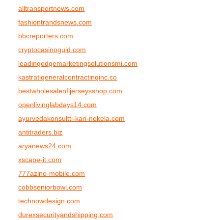
alltransportnews.com
fashiontrandsnews.com
bbcreporters.com
cryptocasinoguid.com
leadingedgemarketingsolutionsmi.com
kastratigeneralcontractinginc.co
bestwholesalenfljerseysshop.com
openlivinglabdays14.com
ayurvedakonsultti-kari-nokela.com
antitraders.biz
aryanews24.com
xscape-it.com
777azino-mobile.com
cobbseniorbowl.com
technowdesign.com
durexsecurityandshipping.com