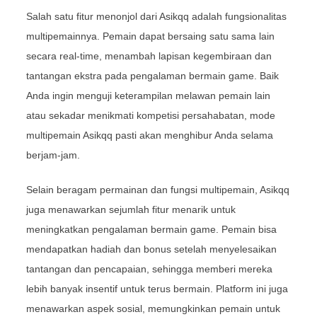
Salah satu fitur menonjol dari Asikqq adalah fungsionalitas
multipemainnya. Pemain dapat bersaing satu sama lain
secara real-time, menambah lapisan kegembiraan dan
tantangan ekstra pada pengalaman bermain game. Baik
Anda ingin menguji keterampilan melawan pemain lain
atau sekadar menikmati kompetisi persahabatan, mode
multipemain Asikqq pasti akan menghibur Anda selama
berjam-jam.
Selain beragam permainan dan fungsi multipemain, Asikqq
juga menawarkan sejumlah fitur menarik untuk
meningkatkan pengalaman bermain game. Pemain bisa
mendapatkan hadiah dan bonus setelah menyelesaikan
tantangan dan pencapaian, sehingga memberi mereka
lebih banyak insentif untuk terus bermain. Platform ini juga
menawarkan aspek sosial, memungkinkan pemain untuk