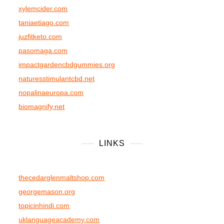
xylemcider.com
taniaetiago.com
juzfitketo.com
pasomaga.com
impactgardencbdgummies.org
naturesstimulantcbd.net
nopalinaeuropa.com
biomagnify.net
LINKS
thecedarglenmaltshop.com
georgemason.org
topicinhindi.com
uklanguageacademy.com