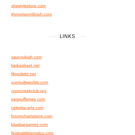
shestylestore.com
thingsiwontfinish.com
LINKS
saucyukiah.com
beikastreet.net
filmizlettir.net
ourmultiworlds.com
cooncreekclub.org
pegpufftimes.com
celestia-arts.com
forumchampions.com
bluebargames.com
festivaldelamalou.com