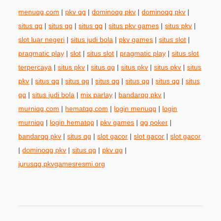
menuqq.com
|
pkv qq
|
dominoqq pkv
|
dominoqq pkv
|
situs qq
|
situs qq
|
situs qq
|
situs pkv games
|
situs pkv
|
slot luar negeri
|
situs judi bola
|
pkv games
|
situs slot
|
pragmatic play
|
slot
|
situs slot
|
pragmatic play
|
situs slot
terpercaya
|
situs pkv
|
situs qq
|
situs pkv
|
situs pkv
|
situs
pkv
|
situs qq
|
situs qq
|
situs qq
|
situs qq
|
situs qq
|
situs
qq
|
situs judi bola
|
mix parlay
|
bandarqq pkv
|
murniqq.com
|
hematqq.com
|
login menuqq
|
login
murniqq
|
login hematqq
|
pkv games
|
qq poker
|
bandarqq pkv
|
situs qq
|
slot gacor
|
slot gacor
|
slot gacor
|
dominoqq pkv
|
situs qq
|
pkv qq
|
jurusqq.pkvgamesresmi.org