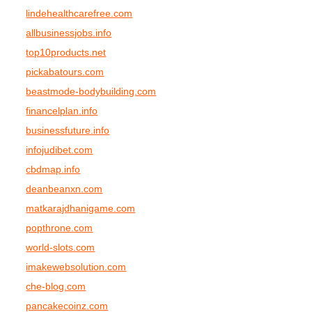
lindehealthcarefree.com
allbusinessjobs.info
top10products.net
pickabatours.com
beastmode-bodybuilding.com
financelplan.info
businessfuture.info
infojudibet.com
cbdmap.info
deanbeanxn.com
matkarajdhanigame.com
popthrone.com
world-slots.com
imakewebsolution.com
che-blog.com
pancakecoinz.com