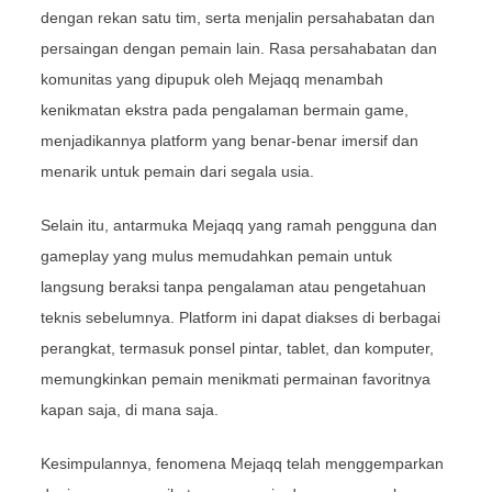
dengan rekan satu tim, serta menjalin persahabatan dan
persaingan dengan pemain lain. Rasa persahabatan dan
komunitas yang dipupuk oleh Mejaqq menambah
kenikmatan ekstra pada pengalaman bermain game,
menjadikannya platform yang benar-benar imersif dan
menarik untuk pemain dari segala usia.
Selain itu, antarmuka Mejaqq yang ramah pengguna dan
gameplay yang mulus memudahkan pemain untuk
langsung beraksi tanpa pengalaman atau pengetahuan
teknis sebelumnya. Platform ini dapat diakses di berbagai
perangkat, termasuk ponsel pintar, tablet, dan komputer,
memungkinkan pemain menikmati permainan favoritnya
kapan saja, di mana saja.
Kesimpulannya, fenomena Mejaqq telah menggemparkan