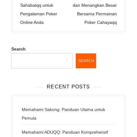
s
Sahabatqq untuk
dan Menangkan Besar
t
Pengalaman Poker
Bersama Permainan
n
Online Anda
Poker Cahayaqq
a
v
i
Search
g
a
SEARCH
t
i
o
RECENT POSTS
n
Memahami Sakong: Panduan Utama untuk
Pemula
Memahami ADUQQ: Panduan Komprehensif