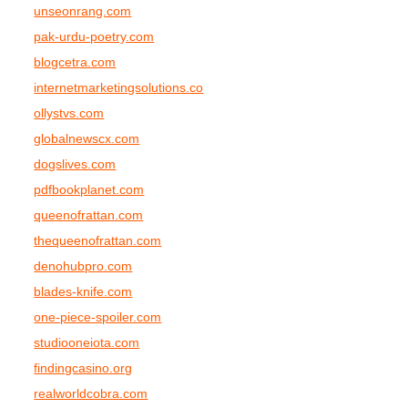
unseonrang.com
pak-urdu-poetry.com
blogcetra.com
internetmarketingsolutions.co
ollystvs.com
globalnewscx.com
dogslives.com
pdfbookplanet.com
queenofrattan.com
thequeenofrattan.com
denohubpro.com
blades-knife.com
one-piece-spoiler.com
studiooneiota.com
findingcasino.org
realworldcobra.com