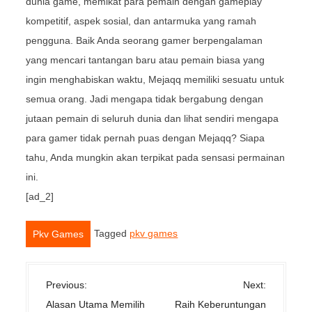
dunia game, memikat para pemain dengan gameplay
kompetitif, aspek sosial, dan antarmuka yang ramah
pengguna. Baik Anda seorang gamer berpengalaman
yang mencari tantangan baru atau pemain biasa yang
ingin menghabiskan waktu, Mejaqq memiliki sesuatu untuk
semua orang. Jadi mengapa tidak bergabung dengan
jutaan pemain di seluruh dunia dan lihat sendiri mengapa
para gamer tidak pernah puas dengan Mejaqq? Siapa
tahu, Anda mungkin akan terpikat pada sensasi permainan
ini.
[ad_2]
Tagged
pkv games
Pkv Games
P
Previous:
Next:
o
Alasan Utama Memilih
Raih Keberuntungan