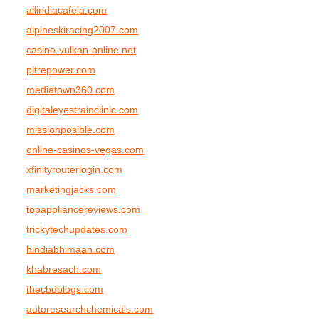
allindiacafela.com
alpineskiracing2007.com
casino-vulkan-online.net
pitrepower.com
mediatown360.com
digitaleyestrainclinic.com
missionposible.com
online-casinos-vegas.com
xfinityrouterlogin.com
marketingjacks.com
topappliancereviews.com
trickytechupdates.com
hindiabhimaan.com
khabresach.com
thecbdblogs.com
autoresearchchemicals.com