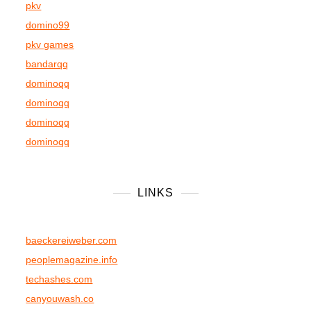
pkv
domino99
pkv games
bandarqq
dominoqq
dominoqq
dominoqq
dominoqq
LINKS
baeckereiweber.com
peoplemagazine.info
techashes.com
canyouwash.co