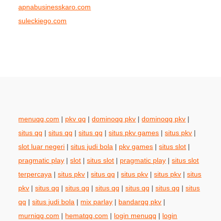
apnabusinesskaro.com
suleckiego.com
menuqq.com
|
pkv qq
|
dominoqq pkv
|
dominoqq pkv
|
situs qq
|
situs qq
|
situs qq
|
situs pkv games
|
situs pkv
|
slot luar negeri
|
situs judi bola
|
pkv games
|
situs slot
|
pragmatic play
|
slot
|
situs slot
|
pragmatic play
|
situs slot
terpercaya
|
situs pkv
|
situs qq
|
situs pkv
|
situs pkv
|
situs
pkv
|
situs qq
|
situs qq
|
situs qq
|
situs qq
|
situs qq
|
situs
qq
|
situs judi bola
|
mix parlay
|
bandarqq pkv
|
murniqq.com
|
hematqq.com
|
login menuqq
|
login