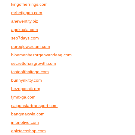
kingofherrings.com
mrbetjapan.com
anewentity.biz
appkuala.com
seo7days.com
pureglowcream.com
bloemenbezorgenvandaag.com
secrettohairgrowth.com
tasteofthaitogo.com
bunnynkitty.com
bezopasnik.org
fjmnxga.com
saigonstartransport.com
bangmaxwin.com
infonetive.com
epictacoshop.com