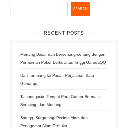
i
g
SEARCH
a
t
i
RECENT POSTS
o
n
Menang Besar dan Bersenang-senang dengan
Permainan Poker Berkualitas Tinggi GarudaQQ
Dari Tambang ke Pasar: Perjalanan Batu
Gemarqq
Taipanqqasia: Tempat Para Gamer Bermain,
Bersaing, dan Menang
Satuqq: Surga bagi Pecinta Alam dan
Penggemar Alam Terbuka