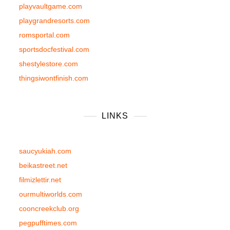
playvaultgame.com
playgrandresorts.com
romsportal.com
sportsdocfestival.com
shestylestore.com
thingsiwontfinish.com
LINKS
saucyukiah.com
beikastreet.net
filmizlettir.net
ourmultiworlds.com
cooncreekclub.org
pegpufftimes.com