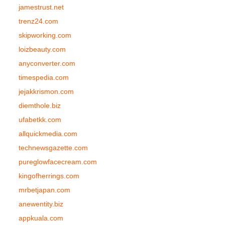
jamestrust.net
trenz24.com
skipworking.com
loizbeauty.com
anyconverter.com
timespedia.com
jejakkrismon.com
diemthole.biz
ufabetkk.com
allquickmedia.com
technewsgazette.com
pureglowfacecream.com
kingofherrings.com
mrbetjapan.com
anewentity.biz
appkuala.com