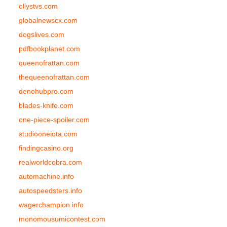
ollystvs.com
globalnewscx.com
dogslives.com
pdfbookplanet.com
queenofrattan.com
thequeenofrattan.com
denohubpro.com
blades-knife.com
one-piece-spoiler.com
studiooneiota.com
findingcasino.org
realworldcobra.com
automachine.info
autospeedsters.info
wagerchampion.info
monomousumicontest.com