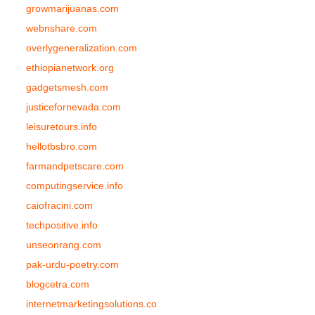
growmarijuanas.com
webnshare.com
overlygeneralization.com
ethiopianetwork.org
gadgetsmesh.com
justicefornevada.com
leisuretours.info
hellotbsbro.com
farmandpetscare.com
computingservice.info
caiofracini.com
techpositive.info
unseonrang.com
pak-urdu-poetry.com
blogcetra.com
internetmarketingsolutions.co