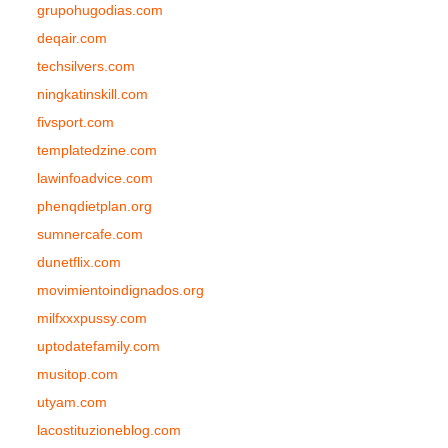
grupohugodias.com
deqair.com
techsilvers.com
ningkatinskill.com
fivsport.com
templatedzine.com
lawinfoadvice.com
phenqdietplan.org
sumnercafe.com
dunetflix.com
movimientoindignados.org
milfxxxpussy.com
uptodatefamily.com
musitop.com
utyam.com
lacostituzioneblog.com