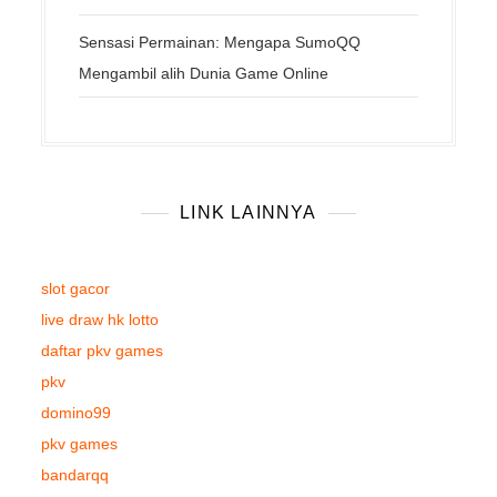
Sensasi Permainan: Mengapa SumoQQ
Mengambil alih Dunia Game Online
LINK LAINNYA
slot gacor
live draw hk lotto
daftar pkv games
pkv
domino99
pkv games
bandarqq