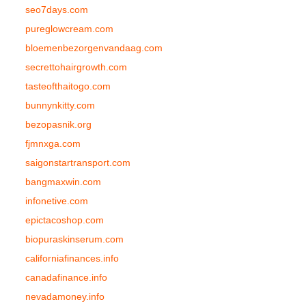
seo7days.com
pureglowcream.com
bloemenbezorgenvandaag.com
secrettohairgrowth.com
tasteofthaitogo.com
bunnynkitty.com
bezopasnik.org
fjmnxga.com
saigonstartransport.com
bangmaxwin.com
infonetive.com
epictacoshop.com
biopuraskinserum.com
californiafinances.info
canadafinance.info
nevadamoney.info