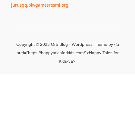
jurusqq.pkvgamesresmi.org
Copyright © 2023 Orb Blog - Wordpress Theme by <a
href="https://happytalesforkids.com/">Happy Tales for
Kids</a>.