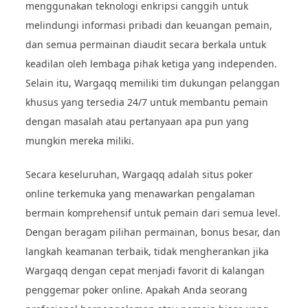
menggunakan teknologi enkripsi canggih untuk
melindungi informasi pribadi dan keuangan pemain,
dan semua permainan diaudit secara berkala untuk
keadilan oleh lembaga pihak ketiga yang independen.
Selain itu, Wargaqq memiliki tim dukungan pelanggan
khusus yang tersedia 24/7 untuk membantu pemain
dengan masalah atau pertanyaan apa pun yang
mungkin mereka miliki.
Secara keseluruhan, Wargaqq adalah situs poker
online terkemuka yang menawarkan pengalaman
bermain komprehensif untuk pemain dari semua level.
Dengan beragam pilihan permainan, bonus besar, dan
langkah keamanan terbaik, tidak mengherankan jika
Wargaqq dengan cepat menjadi favorit di kalangan
penggemar poker online. Apakah Anda seorang