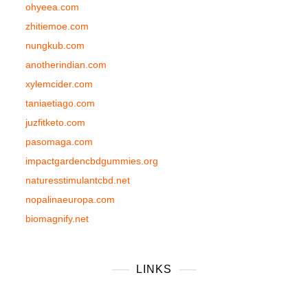
ohyeea.com
zhitiemoe.com
nungkub.com
anotherindian.com
xylemcider.com
taniaetiago.com
juzfitketo.com
pasomaga.com
impactgardencbdgummies.org
naturesstimulantcbd.net
nopalinaeuropa.com
biomagnify.net
LINKS