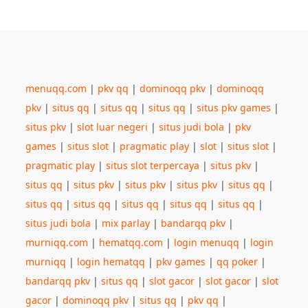
menuqq.com
|
pkv qq
|
dominoqq pkv
|
dominoqq
pkv
|
situs qq
|
situs qq
|
situs qq
|
situs pkv games
|
situs pkv
|
slot luar negeri
|
situs judi bola
|
pkv
games
|
situs slot
|
pragmatic play
|
slot
|
situs slot
|
pragmatic play
|
situs slot terpercaya
|
situs pkv
|
situs qq
|
situs pkv
|
situs pkv
|
situs pkv
|
situs qq
|
situs qq
|
situs qq
|
situs qq
|
situs qq
|
situs qq
|
situs judi bola
|
mix parlay
|
bandarqq pkv
|
murniqq.com
|
hematqq.com
|
login menuqq
|
login
murniqq
|
login hematqq
|
pkv games
|
qq poker
|
bandarqq pkv
|
situs qq
|
slot gacor
|
slot gacor
|
slot
gacor
|
dominoqq pkv
|
situs qq
|
pkv qq
|