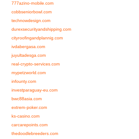
777azino-mobile.com
cobbseniorbowl.com
technowdesign.com
durexsecurityandshipping.com
cityroofingandplannig.com
ivdabergasa.com
juyultadesga.com
real-crypto-services.com
mypetzworld.com
infounty.com
investparaguay-eu.com
bwc88asia.com
extrem-poker.com
ks-casino.com
carcarepoints.com
thedoodlebreeders.com