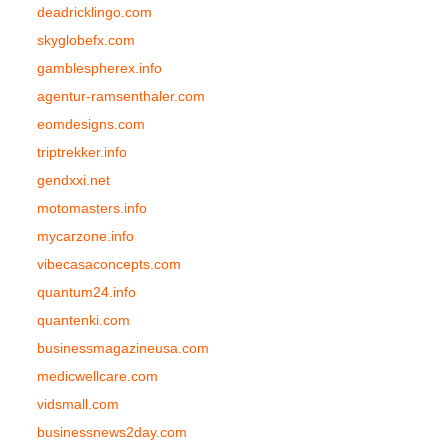
deadricklingo.com
skyglobefx.com
gamblespherex.info
agentur-ramsenthaler.com
eomdesigns.com
triptrekker.info
gendxxi.net
motomasters.info
mycarzone.info
vibecasaconcepts.com
quantum24.info
quantenki.com
businessmagazineusa.com
medicwellcare.com
vidsmall.com
businessnews2day.com