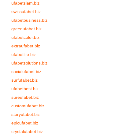
ufabetsiam.biz
swissufabet.biz
ufabetbusiness.biz
greenufabet.biz
ufabetcolor.biz
extraufabet.biz
ufabetlife.biz
ufabetsolutions.biz
socialufabet.biz
surfufabet.biz
ufabetbest.biz
sureufabet.biz
customufabet.biz
storyufabet.biz
epicufabet.biz
crystalufabet.biz