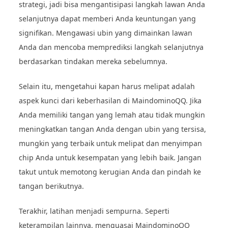
strategi, jadi bisa mengantisipasi langkah lawan Anda
selanjutnya dapat memberi Anda keuntungan yang
signifikan. Mengawasi ubin yang dimainkan lawan
Anda dan mencoba memprediksi langkah selanjutnya
berdasarkan tindakan mereka sebelumnya.
Selain itu, mengetahui kapan harus melipat adalah
aspek kunci dari keberhasilan di MaindominoQQ. Jika
Anda memiliki tangan yang lemah atau tidak mungkin
meningkatkan tangan Anda dengan ubin yang tersisa,
mungkin yang terbaik untuk melipat dan menyimpan
chip Anda untuk kesempatan yang lebih baik. Jangan
takut untuk memotong kerugian Anda dan pindah ke
tangan berikutnya.
Terakhir, latihan menjadi sempurna. Seperti
keterampilan lainnya, menguasai MaindominoQQ