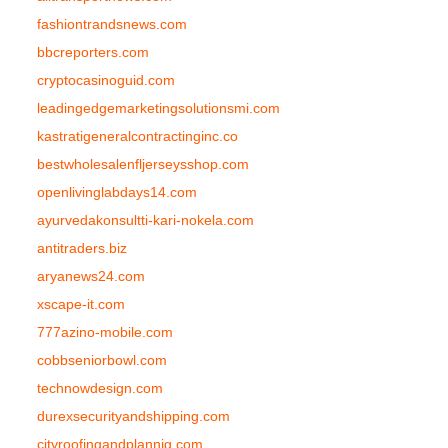
fashiontrandsnews.com
bbcreporters.com
cryptocasinoguid.com
leadingedgemarketingsolutionsmi.com
kastratigeneralcontractinginc.co
bestwholesalenfljerseysshop.com
openlivinglabdays14.com
ayurvedakonsultti-kari-nokela.com
antitraders.biz
aryanews24.com
xscape-it.com
777azino-mobile.com
cobbseniorbowl.com
technowdesign.com
durexsecurityandshipping.com
cityroofingandplannig.com