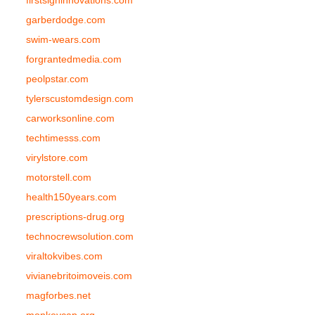
firstsigninnovations.com
garberdodge.com
swim-wears.com
forgrantedmedia.com
peolpstar.com
tylerscustomdesign.com
carworksonline.com
techtimesss.com
virylstore.com
motorstell.com
health150years.com
prescriptions-drug.org
technocrewsolution.com
viraltokvibes.com
vivianebritoimoveis.com
magforbes.net