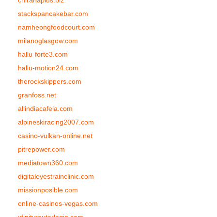
chiranaplus.biz
stackspancakebar.com
namheongfoodcourt.com
milanoglasgow.com
hallu-forte3.com
hallu-motion24.com
therockskippers.com
granfoss.net
allindiacafela.com
alpineskiracing2007.com
casino-vulkan-online.net
pitrepower.com
mediatown360.com
digitaleyestrainclinic.com
missionposible.com
online-casinos-vegas.com