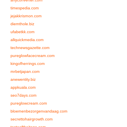
anyconverter.com
timespedia.com
jejakkrismon.com
diemthole.biz
ufabetkk.com
allquickmedia.com
technewsgazette.com
pureglowfacecream.com
kingofherrings.com
mrbetjapan.com
anewentity.biz
appkuala.com
seo7days.com
pureglowcream.com
bloemenbezorgenvandaag.com
secrettohairgrowth.com