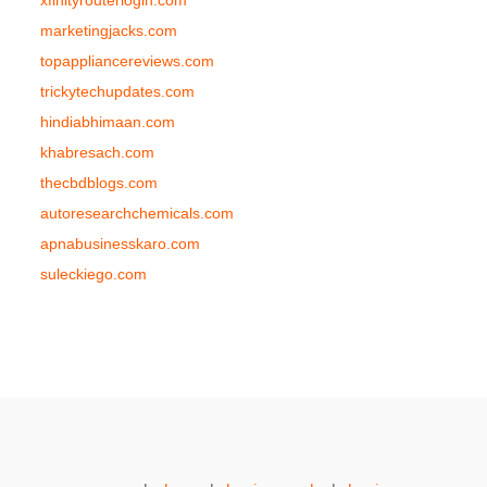
xfinityrouterlogin.com
marketingjacks.com
topappliancereviews.com
trickytechupdates.com
hindiabhimaan.com
khabresach.com
thecbdblogs.com
autoresearchchemicals.com
apnabusinesskaro.com
suleckiego.com