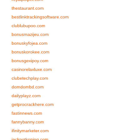
thestaurant.com
bestlinktrackingsoftware.com
clublubupoo.com
bonusmazijeu.com
bonuskyfojea.com
bonuskorokee.com
bonusgexipoy.com
casinorelaxluxe.com
clubetechplay.com
domdombd.com
dailyplayz.com
getprocrackhere.com
fastinnews.com
fannybanny.com
ifinitymarketer.com
jackpotkoning.com