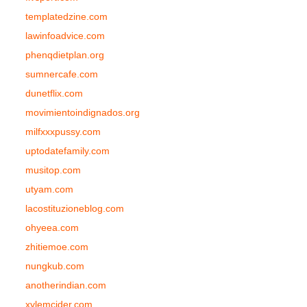
templatedzine.com
lawinfoadvice.com
phenqdietplan.org
sumnercafe.com
dunetflix.com
movimientoindignados.org
milfxxxpussy.com
uptodatefamily.com
musitop.com
utyam.com
lacostituzioneblog.com
ohyeea.com
zhitiemoe.com
nungkub.com
anotherindian.com
xylemcider.com