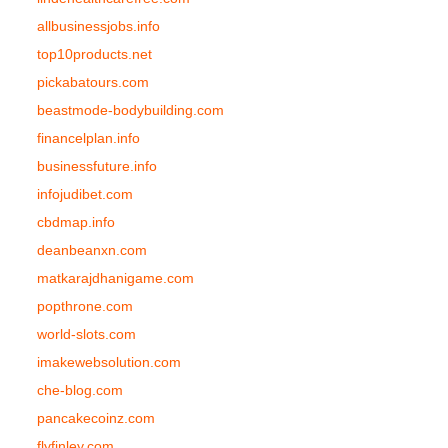
allbusinessjobs.info
top10products.net
pickabatours.com
beastmode-bodybuilding.com
financelplan.info
businessfuture.info
infojudibet.com
cbdmap.info
deanbeanxn.com
matkarajdhanigame.com
popthrone.com
world-slots.com
imakewebsolution.com
che-blog.com
pancakecoinz.com
flyfinley.com