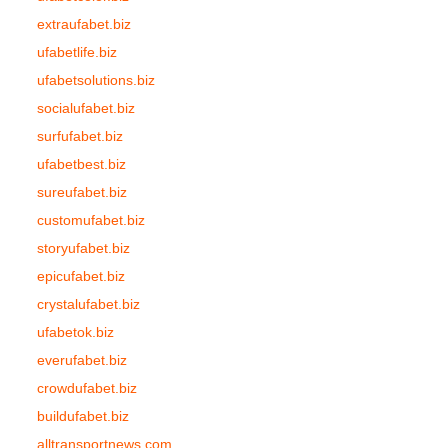
extraufabet.biz
ufabetlife.biz
ufabetsolutions.biz
socialufabet.biz
surfufabet.biz
ufabetbest.biz
sureufabet.biz
customufabet.biz
storyufabet.biz
epicufabet.biz
crystalufabet.biz
ufabetok.biz
everufabet.biz
crowdufabet.biz
buildufabet.biz
alltransportnews.com