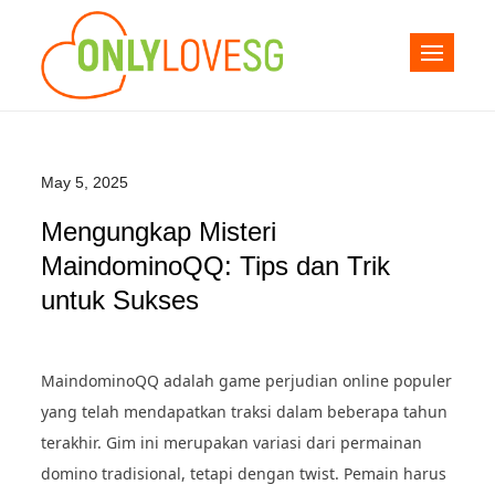
Skip
to
Situs
Pilih situs Bandarqq
content
Bandarqq
dengan pelayanan
dengan
terbaik untuk pemain
Pelayanan
setia. Nikmati
May 5, 2025
Terbaik
permainan poker
untuk
dengan dukungan
Mengungkap Misteri
Pemain
pelanggan yang
MaindominoQQ: Tips dan Trik
Setia
responsif dan banyak
untuk Sukses
bonus menarik.
MaindominoQQ adalah game perjudian online populer
yang telah mendapatkan traksi dalam beberapa tahun
terakhir. Gim ini merupakan variasi dari permainan
domino tradisional, tetapi dengan twist. Pemain harus