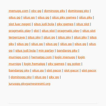
menuqq.com
|
pkv qq
|
dominoqq pkv
|
dominoqq pkv
|
situs qq
|
situs qq
|
situs qq
|
situs pkv games
|
situs pkv
|
slot luar negeri
|
situs judi bola
|
pkv games
|
situs slot
|
pragmatic play
|
slot
|
situs slot
|
pragmatic play
|
situs slot
terpercaya
|
situs pkv
|
situs qq
|
situs pkv
|
situs pkv
|
situs
pkv
|
situs qq
|
situs qq
|
situs qq
|
situs qq
|
situs qq
|
situs
qq
|
situs judi bola
|
mix parlay
|
bandarqq pkv
|
murniqq.com
|
hematqq.com
|
login menuqq
|
login
murniqq
|
login hematqq
|
pkv games
|
qq poker
|
bandarqq pkv
|
situs qq
|
slot gacor
|
slot gacor
|
slot gacor
|
dominoqq pkv
|
situs qq
|
pkv qq
|
jurusqq.pkvgamesresmi.org