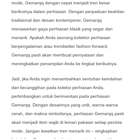
mode, Gemarqq dengan cepat menjadi tren besar
berikutnya dalam perhiasan. Dengan perpaduan keahlian
tradisional dan desain kontemporer, Gemarqq
menawarkan gaya perhiasan klasik yang segar dan
menarik. Apakah Anda seorang kolektor perhiasan
berpengalaman atau trendsetter fashion-forward,
Gemarqq pasti akan membuat pernyataan dan
meningkatkan penampilan Anda ke tingkat berikutnya.
Jadi, jika Anda ingin menambahkan sentuhan keindahan
dan kecanggihan pada koleksi perhiasan Anda,
pertimbangkan untuk berinvestasi pada perhiasan
Gemarqq. Dengan desainnya yang unik, warna-warna
cerah, dan makna simbolisnya, perhiasan Gemarqq pasti
akan menjadi item wajib di lemari pakaian setiap pecinta
mode. Jangan lewatkan tren menarik ini – singkapkan