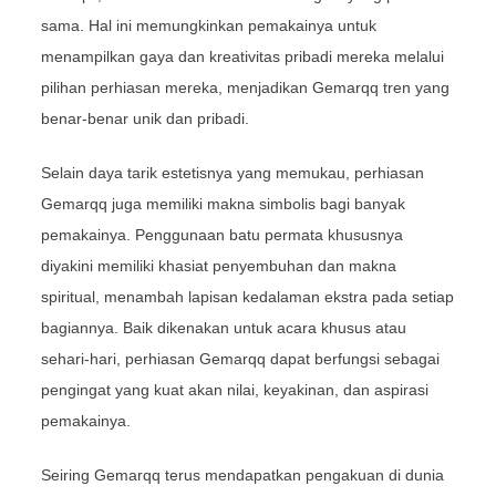
sama. Hal ini memungkinkan pemakainya untuk
menampilkan gaya dan kreativitas pribadi mereka melalui
pilihan perhiasan mereka, menjadikan Gemarqq tren yang
benar-benar unik dan pribadi.
Selain daya tarik estetisnya yang memukau, perhiasan
Gemarqq juga memiliki makna simbolis bagi banyak
pemakainya. Penggunaan batu permata khususnya
diyakini memiliki khasiat penyembuhan dan makna
spiritual, menambah lapisan kedalaman ekstra pada setiap
bagiannya. Baik dikenakan untuk acara khusus atau
sehari-hari, perhiasan Gemarqq dapat berfungsi sebagai
pengingat yang kuat akan nilai, keyakinan, dan aspirasi
pemakainya.
Seiring Gemarqq terus mendapatkan pengakuan di dunia