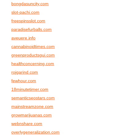
bongdasuncity.com
slot-pachi.com
freespinsslot.com
paradisefurballs.com
aveuere.info
cannabinoidtimes.com
greenproductsgui.com
healthconcerning.com
rojgarind.com
fewhour.com
18minutetimer.com
semanticseostars.com
mainstreamzone.com
growmarijuanas.com
webnshare.com
overlygeneralization.com