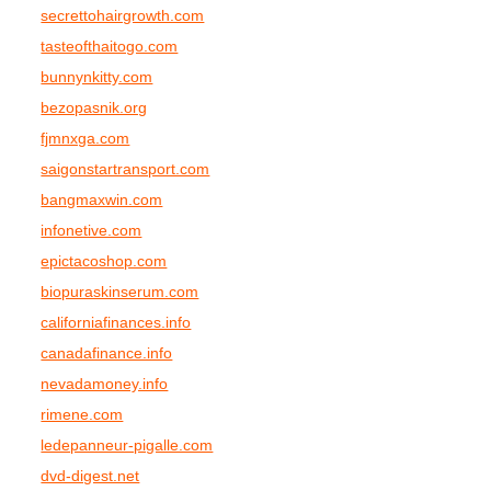
secrettohairgrowth.com
tasteofthaitogo.com
bunnynkitty.com
bezopasnik.org
fjmnxga.com
saigonstartransport.com
bangmaxwin.com
infonetive.com
epictacoshop.com
biopuraskinserum.com
californiafinances.info
canadafinance.info
nevadamoney.info
rimene.com
ledepanneur-pigalle.com
dvd-digest.net