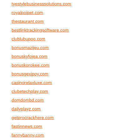
tyestylebusinesssolutions.com
royalpoipet.com
thestaurant.com
bestlinktrackingsoftware.com
clublubupoo.com
bonusmazijeu.com
bonuskyfojea.com
bonuskorokee.com
bonusgexipoy.com
casinorelaxluxe.com
clubetechplay.com
domdombd.com
dailyplayz.com
getprocrackhere.com
fastinnews.com
fannybanny.com