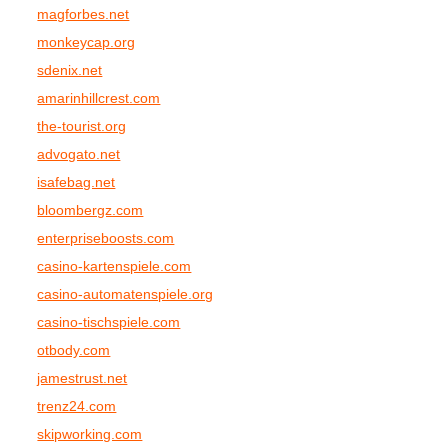
magforbes.net
monkeycap.org
sdenix.net
amarinhillcrest.com
the-tourist.org
advogato.net
isafebag.net
bloombergz.com
enterpriseboosts.com
casino-kartenspiele.com
casino-automatenspiele.org
casino-tischspiele.com
otbody.com
jamestrust.net
trenz24.com
skipworking.com