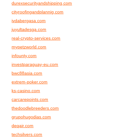
durexsecurityandshipping.com
cityroofingandplannig.com
ivdabergasa.com
juyultadesga.com
real-crypto-services.com
mypetzworld.com
infounty.com
investparaguay-eu.com
bwc88asia.com
extrem-poker.com
ks-casino.com
carcarepoints.com
thedoodlebreeders.com
grupohugodias.com
deqair.com
techsilvers.com