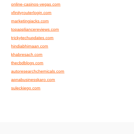
online-casinos-vegas.com
xfinityrouterlogin.com
marketingjacks.com
topappliancereviews.com
trickytechupdates.com
hindiabhimaan.com
khabresach.com
thecbdblogs.com
autoresearchchemicals.com
apnabusinesskaro.com
suleckiego.com