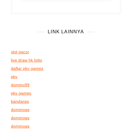
LINK LAINNYA
slot gacor
live draw hk lotto
daftar pkv games
pkv
domino99
pkv games
bandarqq
dominoqq
dominoqq
dominoqq