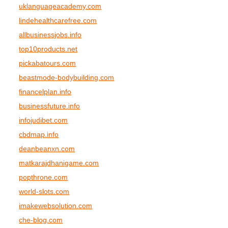
uklanguageacademy.com
lindehealthcarefree.com
allbusinessjobs.info
top10products.net
pickabatours.com
beastmode-bodybuilding.com
financelplan.info
businessfuture.info
infojudibet.com
cbdmap.info
deanbeanxn.com
matkarajdhanigame.com
popthrone.com
world-slots.com
imakewebsolution.com
che-blog.com