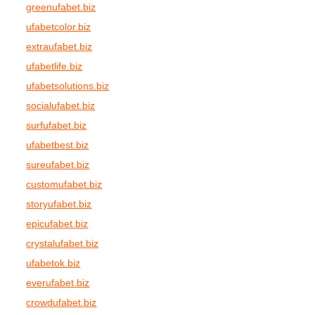
greenufabet.biz
ufabetcolor.biz
extraufabet.biz
ufabetlife.biz
ufabetsolutions.biz
socialufabet.biz
surfufabet.biz
ufabetbest.biz
sureufabet.biz
customufabet.biz
storyufabet.biz
epicufabet.biz
crystalufabet.biz
ufabetok.biz
everufabet.biz
crowdufabet.biz