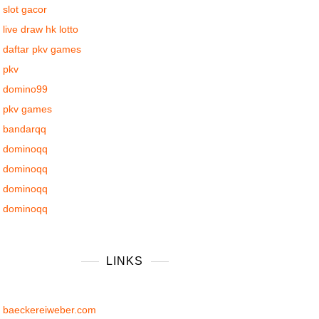
slot gacor
live draw hk lotto
daftar pkv games
pkv
domino99
pkv games
bandarqq
dominoqq
dominoqq
dominoqq
dominoqq
LINKS
baeckereiweber.com