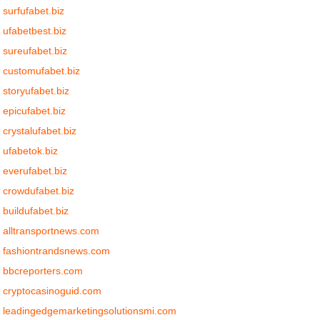
surfufabet.biz
ufabetbest.biz
sureufabet.biz
customufabet.biz
storyufabet.biz
epicufabet.biz
crystalufabet.biz
ufabetok.biz
everufabet.biz
crowdufabet.biz
buildufabet.biz
alltransportnews.com
fashiontrandsnews.com
bbcreporters.com
cryptocasinoguid.com
leadingedgemarketingsolutionsmi.com