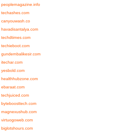
peoplemagazine.info
techashes.com
canyouwash.co
havadisantalya.com
techdtimes.com
techieboot.com
gundembalikesir.com
itechar.com
yesbold.com
healthhubzone.com
ebaraat.com
techjuiced.com
byteboosttech.com
magnexushub.com
virtuogoweb.com
biglotshours.com