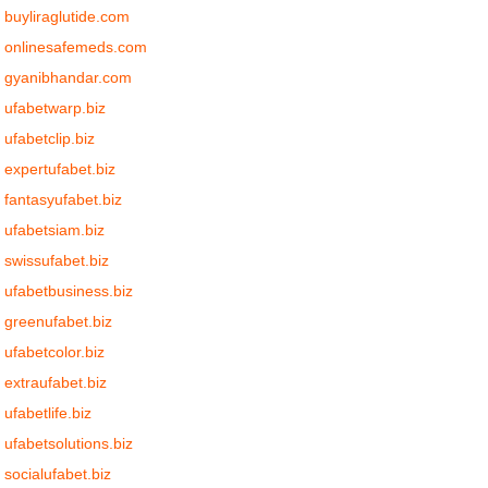
buyliraglutide.com
onlinesafemeds.com
gyanibhandar.com
ufabetwarp.biz
ufabetclip.biz
expertufabet.biz
fantasyufabet.biz
ufabetsiam.biz
swissufabet.biz
ufabetbusiness.biz
greenufabet.biz
ufabetcolor.biz
extraufabet.biz
ufabetlife.biz
ufabetsolutions.biz
socialufabet.biz