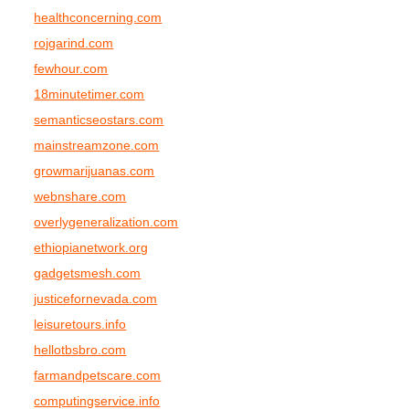
healthconcerning.com
rojgarind.com
fewhour.com
18minutetimer.com
semanticseostars.com
mainstreamzone.com
growmarijuanas.com
webnshare.com
overlygeneralization.com
ethiopianetwork.org
gadgetsmesh.com
justicefornevada.com
leisuretours.info
hellotbsbro.com
farmandpetscare.com
computingservice.info