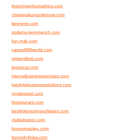
theprimeinfographics.com
cheapvaliumordernow.com
beenime.com
sodecia-kemmerich.com
fun-mak.com
casino888world.com
misterdbnb.com
jkmezcal.com
intervaltrainingexercises.com
tyestylebusinesssolutions.com
royalpoipet.com
thestaurant.com
bestlinktrackingsoftware.com
clublubupoo.com
bonusmazijeu.com
bonuskyfojea.com