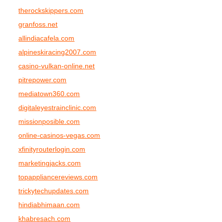
therockskippers.com
granfoss.net
allindiacafela.com
alpineskiracing2007.com
casino-vulkan-online.net
pitrepower.com
mediatown360.com
digitaleyestrainclinic.com
missionposible.com
online-casinos-vegas.com
xfinityrouterlogin.com
marketingjacks.com
topappliancereviews.com
trickytechupdates.com
hindiabhimaan.com
khabresach.com