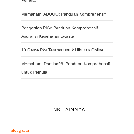
Pemula
Memahami ADUQQ: Panduan Komprehensif
Pengertian PKV: Panduan Komprehensif
Asuransi Kesehatan Swasta
10 Game Pkv Teratas untuk Hiburan Online
Memahami Domino99: Panduan Komprehensif
untuk Pemula
LINK LAINNYA
slot gacor