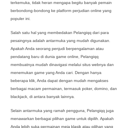
terkemuka, tidak heran mengapa begitu banyak pemain
berbondong-bondong ke platform perjudian online yang
populer ini.
Salah satu hal yang membedakan Pelangiqq dari para
pesaingnya adalah antarmuka yang mudah digunakan.
Apakah Anda seorang penjudi berpengalaman atau
pendatang baru di dunia game online, Pelangiqq
membuatnya mudah dinavigasi melalui situs webnya dan
menemukan game yang Anda cari. Dengan hanya
beberapa klik, Anda dapat dengan mudah mengakses
berbagai macam permainan, termasuk poker, domino, dan
blackjack, di antara banyak lainnya.
Selain antarmuka yang ramah pengguna, Pelangiqq juga
menawarkan berbagai pilihan game untuk dipilih. Apakah
Anda lebih suka permainan meja klasik atau pilihan yang