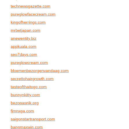
technewsgazette.com
pureglowfacecream.com
kingofherrings.com
mrbetjapan.com
anewentity.biz
appkuala.com
seo7days.com
pureglowcream.com
bloemenbezorgenvandaag.com
secrettohairgrowth.com
tasteofthaitogo.com
bunnynkitty.com
bezopasnik.org
fjmnxga.com
saigonstartransport.com
bangmaxwin.com