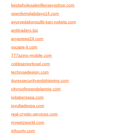
bestwholesalenfljerseysshop.com
openlivinglabdays14.com
ayurvedakonsultti-kari-nokela.com
antitraders.biz
aryanews24.com
xscape-it.com
777azino-mobile.com
cobbseniorbowl.com
technowdesign.com
durexsecurityandshipping.com
cityroofingandplannig.com
ivdabergasa.com
juyultadesga.com
real-crypto-services.com
mypetzworld.com
infounty.com