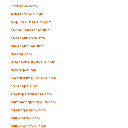
infonetive.com
epictacoshop.com
biopuraskinserum.com
californiafinances.info
canadafinance.info
nevadamoney.info
rimene.com
ledepanneur-pigalle.com
dvd-digest.net
theartistsmarketnola.com
chiranaplus.biz
stackspancakebar.com
namheongfoodcourt.com
milanoglasgow.com
hallu-forte3.com
hallu-motion24.com