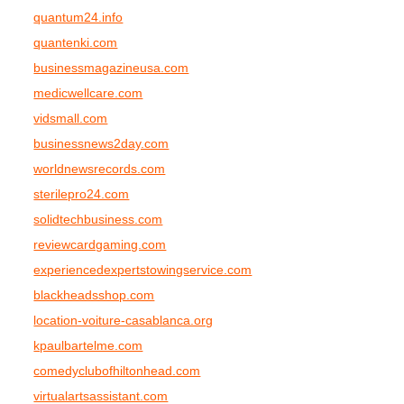
quantum24.info
quantenki.com
businessmagazineusa.com
medicwellcare.com
vidsmall.com
businessnews2day.com
worldnewsrecords.com
sterilepro24.com
solidtechbusiness.com
reviewcardgaming.com
experiencedexpertstowingservice.com
blackheadsshop.com
location-voiture-casablanca.org
kpaulbartelme.com
comedyclubofhiltonhead.com
virtualartsassistant.com