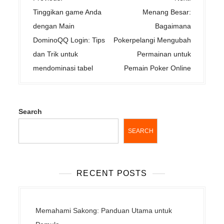
o
Tinggikan game Anda
Menang Besar:
s
dengan Main
Bagaimana
t
DominoQQ Login: Tips
Pokerpelangi Mengubah
n
dan Trik untuk
Permainan untuk
a
mendominasi tabel
Pemain Poker Online
v
i
g
Search
a
t
SEARCH
i
o
n
RECENT POSTS
Memahami Sakong: Panduan Utama untuk