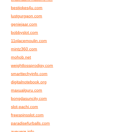
bestjokes4u.com
lustgurgaon.com
geniejaar.com
bobbyslot.com
11placemoulin.com
mintz360.com
mohob.net
weightlossprodigy.com
smarttechyinfo.com
digitalnotebook.org
maxualguru.com
bongdasuncity.com
slot-pachi.com
freespinsslot.com
paradisefurballs.com
aveuere.info