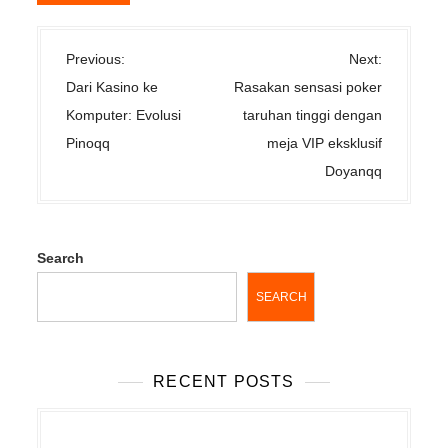
P
Previous:
Next:
o
Dari Kasino ke
Rasakan sensasi poker
s
Komputer: Evolusi
taruhan tinggi dengan
t
Pinoqq
meja VIP eksklusif
n
Doyanqq
a
v
i
Search
g
a
SEARCH
t
i
o
RECENT POSTS
n