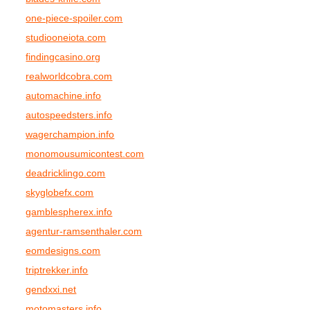
one-piece-spoiler.com
studiooneiota.com
findingcasino.org
realworldcobra.com
automachine.info
autospeedsters.info
wagerchampion.info
monomousumicontest.com
deadricklingo.com
skyglobefx.com
gamblespherex.info
agentur-ramsenthaler.com
eomdesigns.com
triptrekker.info
gendxxi.net
motomasters.info