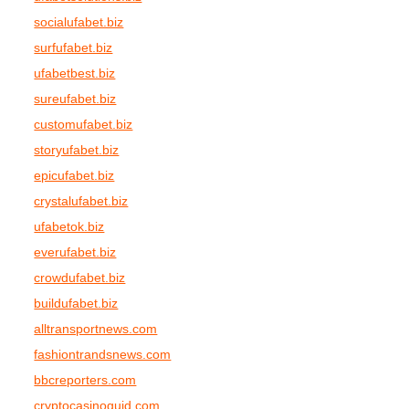
socialufabet.biz
surfufabet.biz
ufabetbest.biz
sureufabet.biz
customufabet.biz
storyufabet.biz
epicufabet.biz
crystalufabet.biz
ufabetok.biz
everufabet.biz
crowdufabet.biz
buildufabet.biz
alltransportnews.com
fashiontrandsnews.com
bbcreporters.com
cryptocasinoguid.com