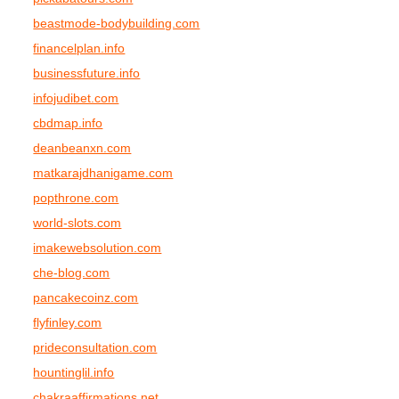
beastmode-bodybuilding.com
financelplan.info
businessfuture.info
infojudibet.com
cbdmap.info
deanbeanxn.com
matkarajdhanigame.com
popthrone.com
world-slots.com
imakewebsolution.com
che-blog.com
pancakecoinz.com
flyfinley.com
prideconsultation.com
hountinglil.info
chakraaffirmations.net