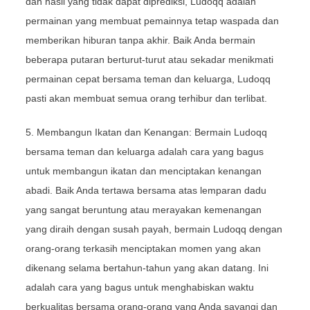
dan hasil yang tidak dapat diprediksi, Ludoqq adalah
permainan yang membuat pemainnya tetap waspada dan
memberikan hiburan tanpa akhir. Baik Anda bermain
beberapa putaran berturut-turut atau sekadar menikmati
permainan cepat bersama teman dan keluarga, Ludoqq
pasti akan membuat semua orang terhibur dan terlibat.
5. Membangun Ikatan dan Kenangan: Bermain Ludoqq
bersama teman dan keluarga adalah cara yang bagus
untuk membangun ikatan dan menciptakan kenangan
abadi. Baik Anda tertawa bersama atas lemparan dadu
yang sangat beruntung atau merayakan kemenangan
yang diraih dengan susah payah, bermain Ludoqq dengan
orang-orang terkasih menciptakan momen yang akan
dikenang selama bertahun-tahun yang akan datang. Ini
adalah cara yang bagus untuk menghabiskan waktu
berkualitas bersama orang-orang yang Anda sayangi dan