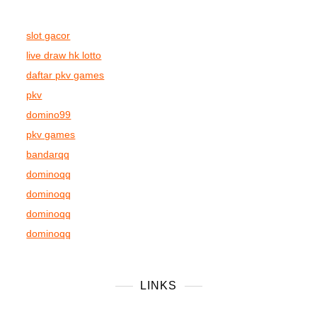
slot gacor
live draw hk lotto
daftar pkv games
pkv
domino99
pkv games
bandarqq
dominoqq
dominoqq
dominoqq
dominoqq
LINKS