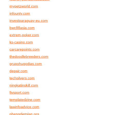
mypetzworld.com
infounty.com
investparaguay-eu.com
bwc88asia.com
extrem-poker.com
ks-casino.com
carcarepoints.com
thedoodlebreeders.com
grupohugodias.com
deqair.com
techsilvers.com
ningkatinskill.com
fivsport.com
templatedzine.com
lawinfoadvice.com
phenqdietplan.org