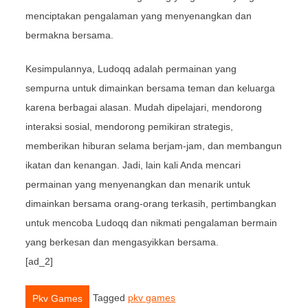
menciptakan pengalaman yang menyenangkan dan
bermakna bersama.
Kesimpulannya, Ludoqq adalah permainan yang
sempurna untuk dimainkan bersama teman dan keluarga
karena berbagai alasan. Mudah dipelajari, mendorong
interaksi sosial, mendorong pemikiran strategis,
memberikan hiburan selama berjam-jam, dan membangun
ikatan dan kenangan. Jadi, lain kali Anda mencari
permainan yang menyenangkan dan menarik untuk
dimainkan bersama orang-orang terkasih, pertimbangkan
untuk mencoba Ludoqq dan nikmati pengalaman bermain
yang berkesan dan mengasyikkan bersama.
[ad_2]
Tagged
pkv games
Pkv Games