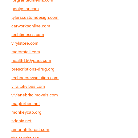
forgrantedmedia.com
peolpstar.com
tylerscustomdesign.com
carworksonline.com
techtimesss.com
virylstore.com
motorstell.com
health150years.com
prescriptions-drug.org
technocrewsolution.com
viraltokvibes.com
vivianebritoimoveis.com
magforbes.net
monkeycap.org
sdenix.net
amarinhillcrest.com