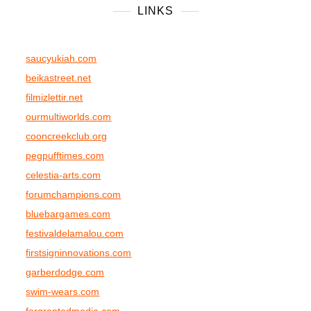
LINKS
saucyukiah.com
beikastreet.net
filmizlettir.net
ourmultiworlds.com
cooncreekclub.org
pegpufftimes.com
celestia-arts.com
forumchampions.com
bluebargames.com
festivaldelamalou.com
firstsigninnovations.com
garberdodge.com
swim-wears.com