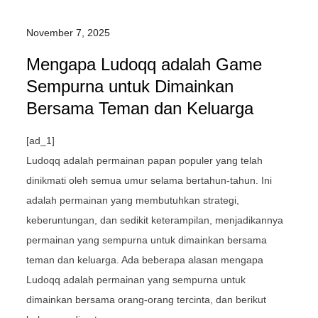
November 7, 2025
Mengapa Ludoqq adalah Game
Sempurna untuk Dimainkan
Bersama Teman dan Keluarga
[ad_1]
Ludoqq adalah permainan papan populer yang telah
dinikmati oleh semua umur selama bertahun-tahun. Ini
adalah permainan yang membutuhkan strategi,
keberuntungan, dan sedikit keterampilan, menjadikannya
permainan yang sempurna untuk dimainkan bersama
teman dan keluarga. Ada beberapa alasan mengapa
Ludoqq adalah permainan yang sempurna untuk
dimainkan bersama orang-orang tercinta, dan berikut