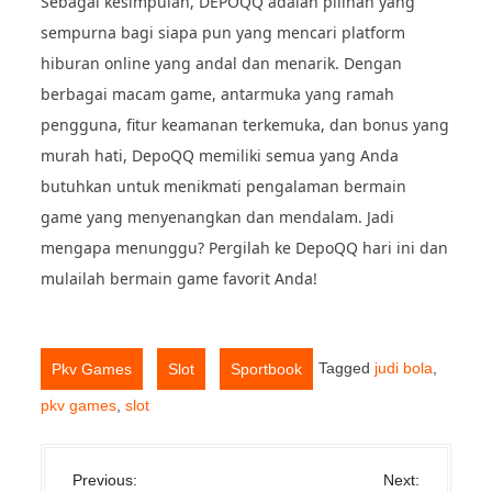
Sebagai kesimpulan, DEPOQQ adalah pilihan yang
sempurna bagi siapa pun yang mencari platform
hiburan online yang andal dan menarik. Dengan
berbagai macam game, antarmuka yang ramah
pengguna, fitur keamanan terkemuka, dan bonus yang
murah hati, DepoQQ memiliki semua yang Anda
butuhkan untuk menikmati pengalaman bermain
game yang menyenangkan dan mendalam. Jadi
mengapa menunggu? Pergilah ke DepoQQ hari ini dan
mulailah bermain game favorit Anda!
,
,
Tagged
judi bola
,
Pkv Games
Slot
Sportbook
pkv games
,
slot
P
Previous:
Next: