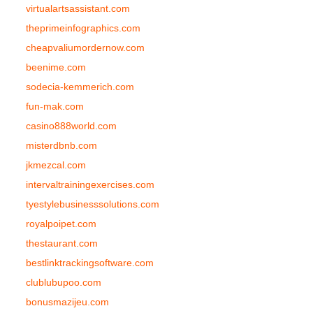
virtualartsassistant.com
theprimeinfographics.com
cheapvaliumordernow.com
beenime.com
sodecia-kemmerich.com
fun-mak.com
casino888world.com
misterdbnb.com
jkmezcal.com
intervaltrainingexercises.com
tyestylebusinesssolutions.com
royalpoipet.com
thestaurant.com
bestlinktrackingsoftware.com
clublubupoo.com
bonusmazijeu.com