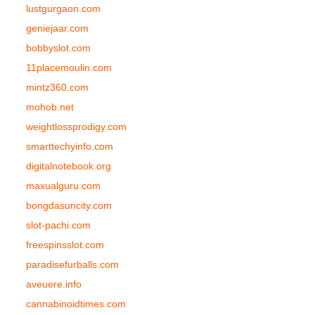
lustgurgaon.com
geniejaar.com
bobbyslot.com
11placemoulin.com
mintz360.com
mohob.net
weightlossprodigy.com
smarttechyinfo.com
digitalnotebook.org
maxualguru.com
bongdasuncity.com
slot-pachi.com
freespinsslot.com
paradisefurballs.com
aveuere.info
cannabinoidtimes.com