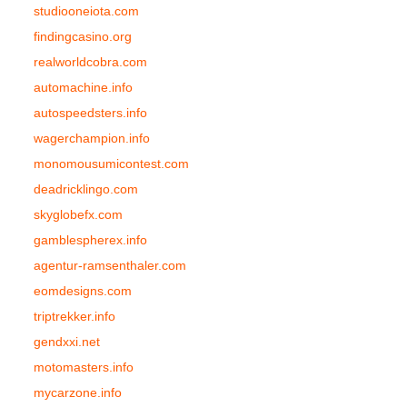
studiooneiota.com
findingcasino.org
realworldcobra.com
automachine.info
autospeedsters.info
wagerchampion.info
monomousumicontest.com
deadricklingo.com
skyglobefx.com
gamblespherex.info
agentur-ramsenthaler.com
eomdesigns.com
triptrekker.info
gendxxi.net
motomasters.info
mycarzone.info