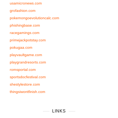
usamicronews.com
grofashion.com
pokemongoevolutioncalc.com
phishingbase.com
racegamings.com
primejackpotstay.com
pokugaa.com
playvaultgame.com
playgrandresorts.com
romsportal.com
sportsdocfestival.com
shestylestore.com
thingsiwontfinish.com
LINKS