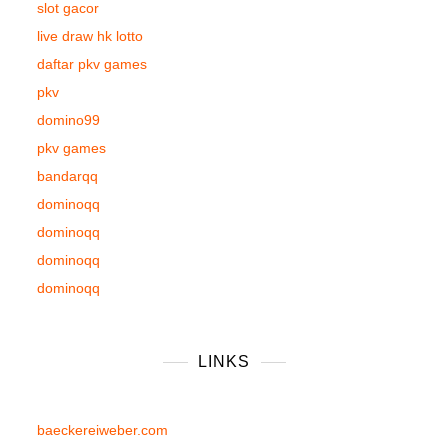
slot gacor
live draw hk lotto
daftar pkv games
pkv
domino99
pkv games
bandarqq
dominoqq
dominoqq
dominoqq
dominoqq
LINKS
baeckereiweber.com