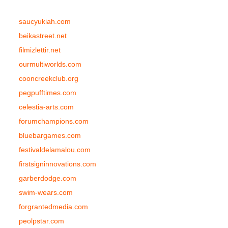
saucyukiah.com
beikastreet.net
filmizlettir.net
ourmultiworlds.com
cooncreekclub.org
pegpufftimes.com
celestia-arts.com
forumchampions.com
bluebargames.com
festivaldelamalou.com
firstsigninnovations.com
garberdodge.com
swim-wears.com
forgrantedmedia.com
peolpstar.com