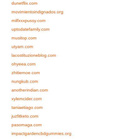
dunetflix.com
movimientoindignados.org
milfxxxpussy.com
uptodatefamily.com
musitop.com
utyam.com
lacostituzioneblog.com
ohyeea.com
zhitiemoe.com
nungkub.com
anotherindian.com
xylemcider.com
taniaetiago.com
juzfitketo.com
pasomaga.com
impactgardencbdgummies.org