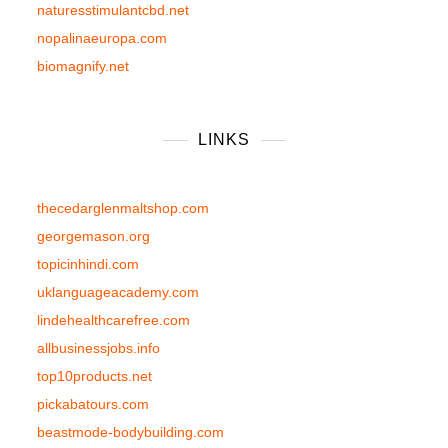
naturesstimulantcbd.net
nopalinaeuropa.com
biomagnify.net
LINKS
thecedarglenmaltshop.com
georgemason.org
topicinhindi.com
uklanguageacademy.com
lindehealthcarefree.com
allbusinessjobs.info
top10products.net
pickabatours.com
beastmode-bodybuilding.com