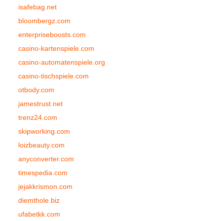
isafebag.net
bloombergz.com
enterpriseboosts.com
casino-kartenspiele.com
casino-automatenspiele.org
casino-tischspiele.com
otbody.com
jamestrust.net
trenz24.com
skipworking.com
loizbeauty.com
anyconverter.com
timespedia.com
jejakkrismon.com
diemthole.biz
ufabetkk.com