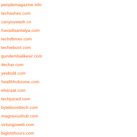
peoplemagazine.info
techashes.com
canyouwash.co
havadisantalya.com
techdtimes.com
techieboot.com
gundembalikesir.com
itechar.com
yesbold.com
healthhubzone.com
ebaraat.com
techjuiced.com
byteboosttech.com
magnexushub.com
virtuogoweb.com
biglotshours.com