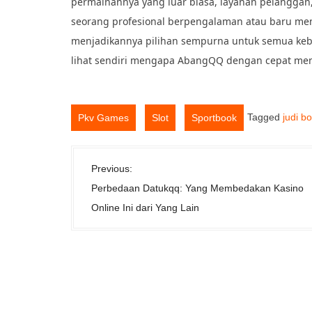
permainannya yang luar biasa, layanan pelanggan
seorang profesional berpengalaman atau baru me
menjadikannya pilihan sempurna untuk semua keb
lihat sendiri mengapa AbangQQ dengan cepat menja
,
,
Tagged
judi bo
Pkv Games
Slot
Sportbook
P
Previous:
o
Perbedaan Datukqq: Yang Membedakan Kasino
s
Online Ini dari Yang Lain
t
n
a
v
i