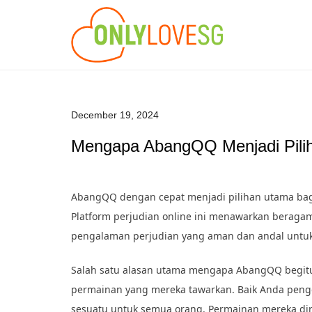
Skip
to
Situs Ba
Pilih situs Ban
content
responsif dan b
December 19, 2024
Mengapa AbangQQ Menjadi Pili
AbangQQ dengan cepat menjadi pilihan utama bagi
Platform perjudian online ini menawarkan beraga
pengalaman perjudian yang aman dan andal untuk
Salah satu alasan utama mengapa AbangQQ begitu 
permainan yang mereka tawarkan. Baik Anda pengg
sesuatu untuk semua orang. Permainan mereka di