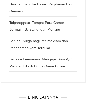
Dari Tambang ke Pasar: Perjalanan Batu
Gemarqq
Taipanqqasia: Tempat Para Gamer
Bermain, Bersaing, dan Menang
Satuqq: Surga bagi Pecinta Alam dan
Penggemar Alam Terbuka
Sensasi Permainan: Mengapa SumoQQ
Mengambil alih Dunia Game Online
LINK LAINNYA