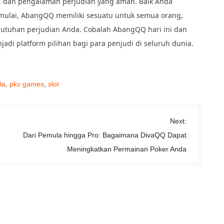
, dan pengalaman perjudian yang aman. Baik Anda
mulai, AbangQQ memiliki sesuatu untuk semua orang,
utuhan perjudian Anda. Cobalah AbangQQ hari ini dan
di platform pilihan bagi para penjudi di seluruh dunia.
la
,
pkv games
,
slot
Next:
Dari Pemula hingga Pro: Bagaimana DivaQQ Dapat
Meningkatkan Permainan Poker Anda