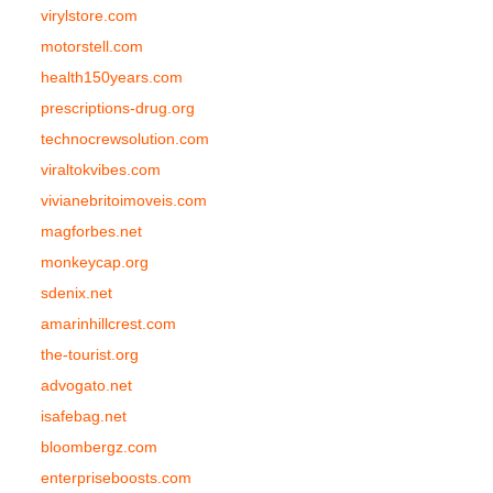
virylstore.com
motorstell.com
health150years.com
prescriptions-drug.org
technocrewsolution.com
viraltokvibes.com
vivianebritoimoveis.com
magforbes.net
monkeycap.org
sdenix.net
amarinhillcrest.com
the-tourist.org
advogato.net
isafebag.net
bloombergz.com
enterpriseboosts.com