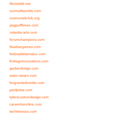
filmizlettir.net
ourmultiworlds.com
cooncreekclub.org
pegpufftimes.com
celestia-arts.com
forumchampions.com
bluebargames.com
festivaldelamalou.com
firstsigninnovations.com
garberdodge.com
swim-wears.com
forgrantedmedia.com
peolpstar.com
tylerscustomdesign.com
carworksonline.com
techtimesss.com