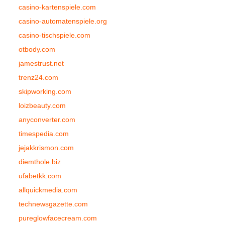
casino-kartenspiele.com
casino-automatenspiele.org
casino-tischspiele.com
otbody.com
jamestrust.net
trenz24.com
skipworking.com
loizbeauty.com
anyconverter.com
timespedia.com
jejakkrismon.com
diemthole.biz
ufabetkk.com
allquickmedia.com
technewsgazette.com
pureglowfacecream.com