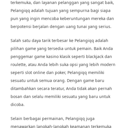
terkemuka, dan layanan pelanggan yang sangat baik,
Pelangiqq adalah tujuan yang sempurna bagi siapa
pun yang ingin mencoba keberuntungan mereka dan
berpotensi berjalan dengan uang tunai yang serius.
Salah satu daya tarik terbesar ke Pelangiqq adalah
pilihan game yang tersedia untuk pemain. Baik Anda
penggemar game kasino klasik seperti blackjack dan
roulette, atau Anda lebih suka opsi yang lebih modern
seperti slot online dan poker, Pelangiqq memiliki
sesuatu untuk semua orang. Dengan game baru
ditambahkan secara teratur, Anda tidak akan pernah
bosan dan selalu memiliki sesuatu yang baru untuk
dicoba.
Selain berbagai permainan, Pelangiqq juga
menawarkan langkah-langkah keamanan terkemuka