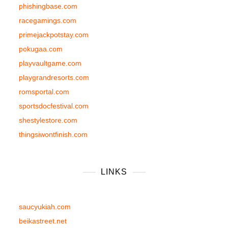
phishingbase.com
racegamings.com
primejackpotstay.com
pokugaa.com
playvaultgame.com
playgrandresorts.com
romsportal.com
sportsdocfestival.com
shestylestore.com
thingsiwontfinish.com
LINKS
saucyukiah.com
beikastreet.net