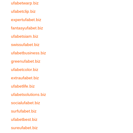
ufabetwarp.biz
ufabetclip.biz
expertufabet.biz
fantasyufabet.biz
ufabetsiam.biz
swissufabet.biz
ufabetbusiness.biz
greenufabet.biz
ufabetcolor.biz
extraufabet.biz
ufabetlife.biz
ufabetsolutions.biz
socialufabet.biz
surfufabet.biz
ufabetbest.biz
sureufabet.biz