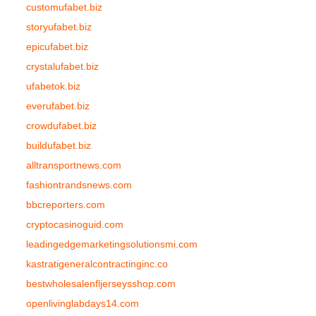
customufabet.biz
storyufabet.biz
epicufabet.biz
crystalufabet.biz
ufabetok.biz
everufabet.biz
crowdufabet.biz
buildufabet.biz
alltransportnews.com
fashiontrandsnews.com
bbcreporters.com
cryptocasinoguid.com
leadingedgemarketingsolutionsmi.com
kastratigeneralcontractinginc.co
bestwholesalenfljerseysshop.com
openlivinglabdays14.com