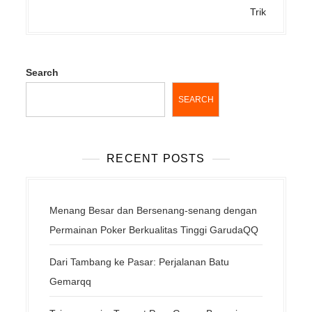
n
Trik
a
v
i
Search
g
a
SEARCH
t
i
o
RECENT POSTS
n
Menang Besar dan Bersenang-senang dengan
Permainan Poker Berkualitas Tinggi GarudaQQ
Dari Tambang ke Pasar: Perjalanan Batu
Gemarqq