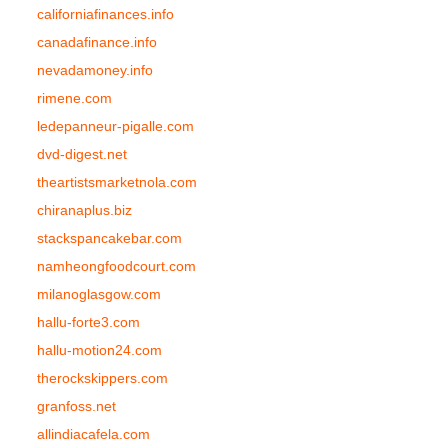
californiafinances.info
canadafinance.info
nevadamoney.info
rimene.com
ledepanneur-pigalle.com
dvd-digest.net
theartistsmarketnola.com
chiranaplus.biz
stackspancakebar.com
namheongfoodcourt.com
milanoglasgow.com
hallu-forte3.com
hallu-motion24.com
therockskippers.com
granfoss.net
allindiacafela.com