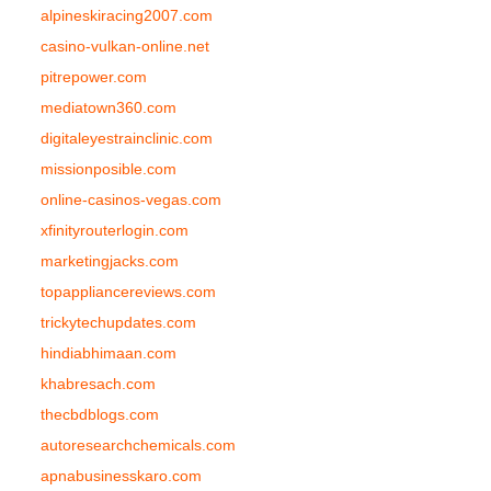
alpineskiracing2007.com
casino-vulkan-online.net
pitrepower.com
mediatown360.com
digitaleyestrainclinic.com
missionposible.com
online-casinos-vegas.com
xfinityrouterlogin.com
marketingjacks.com
topappliancereviews.com
trickytechupdates.com
hindiabhimaan.com
khabresach.com
thecbdblogs.com
autoresearchchemicals.com
apnabusinesskaro.com