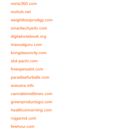
mintz360.com
mohob.net
weightlossprodigy.com
smarttechyinfo.com
digitalnotebook.org
maxualguru.com
bongdasuncity.com
slot-pachi.com
freespinsslot.com
paradisefurballs.com
aveuere.info
cannabinoidtimes.com
greenproductsgui.com
healthconcerning.com
rojgarind.com
fewhour.com