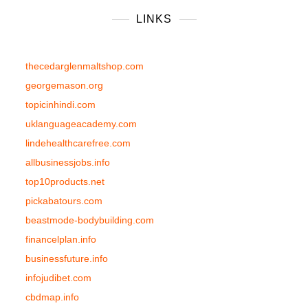
LINKS
thecedarglenmaltshop.com
georgemason.org
topicinhindi.com
uklanguageacademy.com
lindehealthcarefree.com
allbusinessjobs.info
top10products.net
pickabatours.com
beastmode-bodybuilding.com
financelplan.info
businessfuture.info
infojudibet.com
cbdmap.info