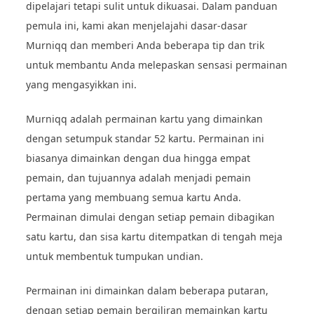
dipelajari tetapi sulit untuk dikuasai. Dalam panduan
pemula ini, kami akan menjelajahi dasar-dasar
Murniqq dan memberi Anda beberapa tip dan trik
untuk membantu Anda melepaskan sensasi permainan
yang mengasyikkan ini.
Murniqq adalah permainan kartu yang dimainkan
dengan setumpuk standar 52 kartu. Permainan ini
biasanya dimainkan dengan dua hingga empat
pemain, dan tujuannya adalah menjadi pemain
pertama yang membuang semua kartu Anda.
Permainan dimulai dengan setiap pemain dibagikan
satu kartu, dan sisa kartu ditempatkan di tengah meja
untuk membentuk tumpukan undian.
Permainan ini dimainkan dalam beberapa putaran,
dengan setiap pemain bergiliran memainkan kartu