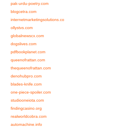
pak-urdu-poetry.com
blogcetra.com
internetmarketingsolutions.co
ollystvs.com
globalnewscx.com
dogslives.com
pdfbookplanet.com
queenofrattan.com
thequeenofrattan.com
denohubpro.com
blades-knife.com
one-piece-spoiler.com
studiooneiota.com
findingcasino.org
realworldcobra.com
automachine.info