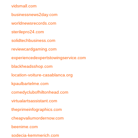
vidsmall.com
businessnews2day.com
worldnewsrecords.com
sterilepro24.com
solidtechbusiness.com
reviewcardgaming.com
experiencedexpertstowingservice.com
blackheadsshop.com
location-voiture-casablanca.org
kpaulbartelme.com
comedyclubofhiltonhead.com
virtualartsassistant.com
theprimeinfographics.com
cheapvaliumordernow.com
beenime.com
sodecia-kemmerich.com