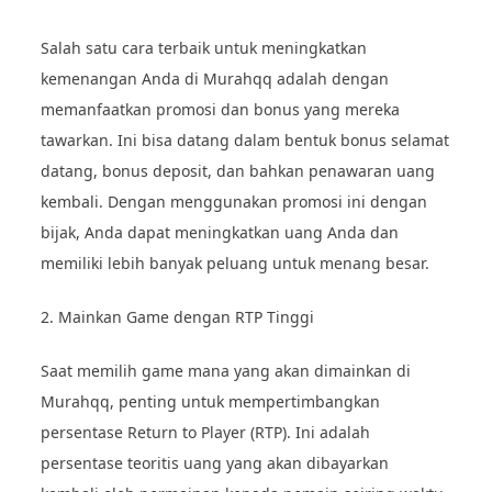
Salah satu cara terbaik untuk meningkatkan
kemenangan Anda di Murahqq adalah dengan
memanfaatkan promosi dan bonus yang mereka
tawarkan. Ini bisa datang dalam bentuk bonus selamat
datang, bonus deposit, dan bahkan penawaran uang
kembali. Dengan menggunakan promosi ini dengan
bijak, Anda dapat meningkatkan uang Anda dan
memiliki lebih banyak peluang untuk menang besar.
2. Mainkan Game dengan RTP Tinggi
Saat memilih game mana yang akan dimainkan di
Murahqq, penting untuk mempertimbangkan
persentase Return to Player (RTP). Ini adalah
persentase teoritis uang yang akan dibayarkan