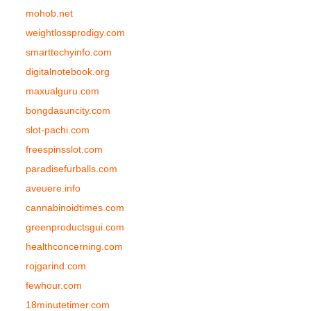
mohob.net
weightlossprodigy.com
smarttechyinfo.com
digitalnotebook.org
maxualguru.com
bongdasuncity.com
slot-pachi.com
freespinsslot.com
paradisefurballs.com
aveuere.info
cannabinoidtimes.com
greenproductsgui.com
healthconcerning.com
rojgarind.com
fewhour.com
18minutetimer.com