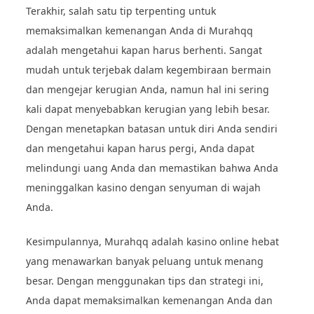
Terakhir, salah satu tip terpenting untuk
memaksimalkan kemenangan Anda di Murahqq
adalah mengetahui kapan harus berhenti. Sangat
mudah untuk terjebak dalam kegembiraan bermain
dan mengejar kerugian Anda, namun hal ini sering
kali dapat menyebabkan kerugian yang lebih besar.
Dengan menetapkan batasan untuk diri Anda sendiri
dan mengetahui kapan harus pergi, Anda dapat
melindungi uang Anda dan memastikan bahwa Anda
meninggalkan kasino dengan senyuman di wajah
Anda.
Kesimpulannya, Murahqq adalah kasino online hebat
yang menawarkan banyak peluang untuk menang
besar. Dengan menggunakan tips dan strategi ini,
Anda dapat memaksimalkan kemenangan Anda dan