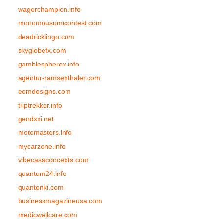
wagerchampion.info
monomousumicontest.com
deadricklingo.com
skyglobefx.com
gamblespherex.info
agentur-ramsenthaler.com
eomdesigns.com
triptrekker.info
gendxxi.net
motomasters.info
mycarzone.info
vibecasaconcepts.com
quantum24.info
quantenki.com
businessmagazineusa.com
medicwellcare.com