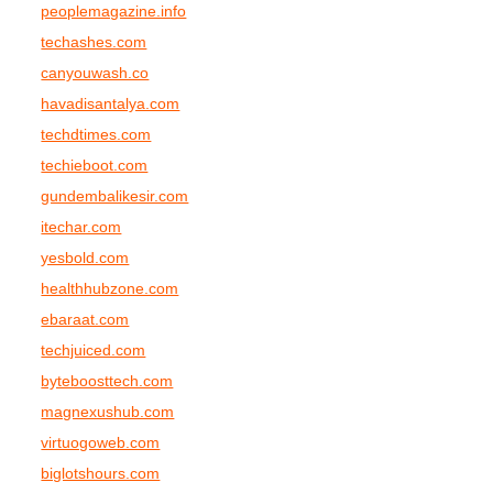
peoplemagazine.info
techashes.com
canyouwash.co
havadisantalya.com
techdtimes.com
techieboot.com
gundembalikesir.com
itechar.com
yesbold.com
healthhubzone.com
ebaraat.com
techjuiced.com
byteboosttech.com
magnexushub.com
virtuogoweb.com
biglotshours.com