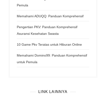
Pemula
Memahami ADUQQ: Panduan Komprehensif
Pengertian PKV: Panduan Komprehensif
Asuransi Kesehatan Swasta
10 Game Pkv Teratas untuk Hiburan Online
Memahami Domino99: Panduan Komprehensif
untuk Pemula
LINK LAINNYA