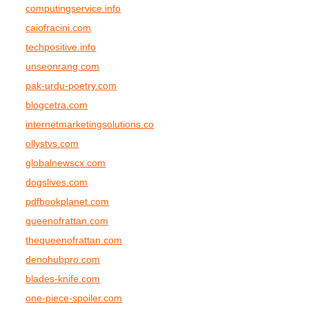
computingservice.info
caiofracini.com
techpositive.info
unseonrang.com
pak-urdu-poetry.com
blogcetra.com
internetmarketingsolutions.co
ollystvs.com
globalnewscx.com
dogslives.com
pdfbookplanet.com
queenofrattan.com
thequeenofrattan.com
denohubpro.com
blades-knife.com
one-piece-spoiler.com