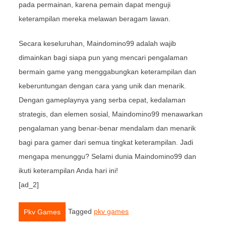
pada permainan, karena pemain dapat menguji
keterampilan mereka melawan beragam lawan.
Secara keseluruhan, Maindomino99 adalah wajib
dimainkan bagi siapa pun yang mencari pengalaman
bermain game yang menggabungkan keterampilan dan
keberuntungan dengan cara yang unik dan menarik.
Dengan gameplaynya yang serba cepat, kedalaman
strategis, dan elemen sosial, Maindomino99 menawarkan
pengalaman yang benar-benar mendalam dan menarik
bagi para gamer dari semua tingkat keterampilan. Jadi
mengapa menunggu? Selami dunia Maindomino99 dan
ikuti keterampilan Anda hari ini!
[ad_2]
Tagged
pkv games
Pkv Games