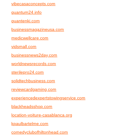
vibecasaconcepts.com
quantum24.info
quantenki.com
businessmagazineusa.com
medicwellcare.com
vidsmall.com
businessnews2day.com
worldnewsrecords.com
sterilepro24.com
solidtechbusiness.com
reviewcardgaming.com
experiencedexpertstowingservice.com
blackheadsshop.com
location-voiture-casablanca.org
kpaulbartelme.com
comedyclubofhiltonhead.com