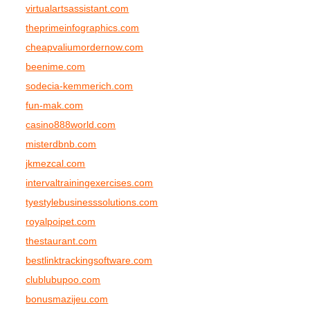
virtualartsassistant.com
theprimeinfographics.com
cheapvaliumordernow.com
beenime.com
sodecia-kemmerich.com
fun-mak.com
casino888world.com
misterdbnb.com
jkmezcal.com
intervaltrainingexercises.com
tyestylebusinesssolutions.com
royalpoipet.com
thestaurant.com
bestlinktrackingsoftware.com
clublubupoo.com
bonusmazijeu.com