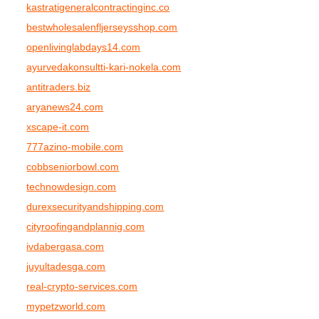
kastratigeneralcontractinginc.co
bestwholesalenfljerseysshop.com
openlivinglabdays14.com
ayurvedakonsultti-kari-nokela.com
antitraders.biz
aryanews24.com
xscape-it.com
777azino-mobile.com
cobbseniorbowl.com
technowdesign.com
durexsecurityandshipping.com
cityroofingandplannig.com
ivdabergasa.com
juyultadesga.com
real-crypto-services.com
mypetzworld.com