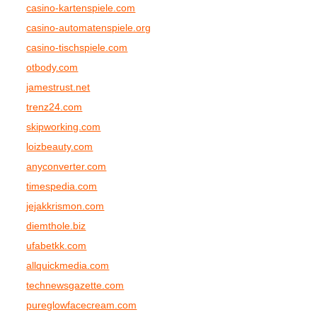
casino-kartenspiele.com
casino-automatenspiele.org
casino-tischspiele.com
otbody.com
jamestrust.net
trenz24.com
skipworking.com
loizbeauty.com
anyconverter.com
timespedia.com
jejakkrismon.com
diemthole.biz
ufabetkk.com
allquickmedia.com
technewsgazette.com
pureglowfacecream.com