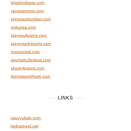
phishingbase.com
racegamings.com
primejackpotstay.com
pokugaa.com
playvaultgame.com
playgrandresorts.com
romsportal.com
sportsdocfestival.com
shestylestore.com
thingsiwontfinish.com
LINKS
saucyukiah.com
beikastreet.net