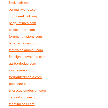
filmizlettir.net
ourmultiworlds.com
cooncreekclub.org
pegpufftimes.com
celestia-arts.com
forumchampions.com
bluebargames.com
festivaldelamalou.com
firstsigninnovations.com
garberdodge.com
swim-wears.com
forgrantedmedia.com
peolpstar.com
tylerscustomdesign.com
carworksonline.com
techtimesss.com