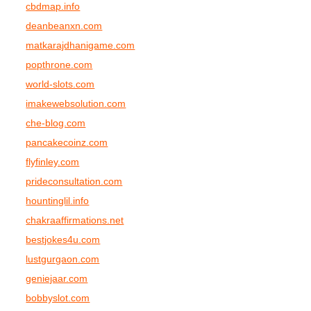
cbdmap.info
deanbeanxn.com
matkarajdhanigame.com
popthrone.com
world-slots.com
imakewebsolution.com
che-blog.com
pancakecoinz.com
flyfinley.com
prideconsultation.com
hountinglil.info
chakraaffirmations.net
bestjokes4u.com
lustgurgaon.com
geniejaar.com
bobbyslot.com