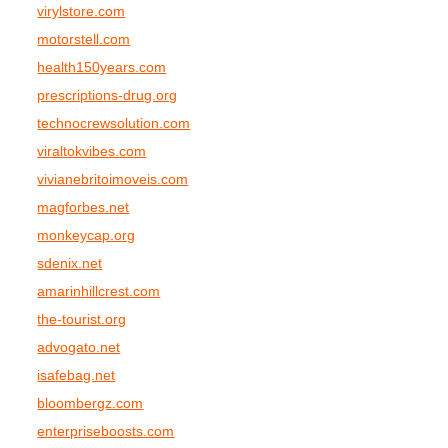
virylstore.com
motorstell.com
health150years.com
prescriptions-drug.org
technocrewsolution.com
viraltokvibes.com
vivianebritoimoveis.com
magforbes.net
monkeycap.org
sdenix.net
amarinhillcrest.com
the-tourist.org
advogato.net
isafebag.net
bloombergz.com
enterpriseboosts.com