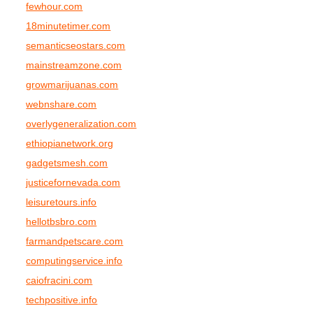
fewhour.com
18minutetimer.com
semanticseostars.com
mainstreamzone.com
growmarijuanas.com
webnshare.com
overlygeneralization.com
ethiopianetwork.org
gadgetsmesh.com
justicefornevada.com
leisuretours.info
hellotbsbro.com
farmandpetscare.com
computingservice.info
caiofracini.com
techpositive.info