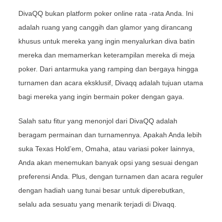
DivaQQ bukan platform poker online rata -rata Anda. Ini
adalah ruang yang canggih dan glamor yang dirancang
khusus untuk mereka yang ingin menyalurkan diva batin
mereka dan memamerkan keterampilan mereka di meja
poker. Dari antarmuka yang ramping dan bergaya hingga
turnamen dan acara eksklusif, Divaqq adalah tujuan utama
bagi mereka yang ingin bermain poker dengan gaya.
Salah satu fitur yang menonjol dari DivaQQ adalah
beragam permainan dan turnamennya. Apakah Anda lebih
suka Texas Hold’em, Omaha, atau variasi poker lainnya,
Anda akan menemukan banyak opsi yang sesuai dengan
preferensi Anda. Plus, dengan turnamen dan acara reguler
dengan hadiah uang tunai besar untuk diperebutkan,
selalu ada sesuatu yang menarik terjadi di Divaqq.