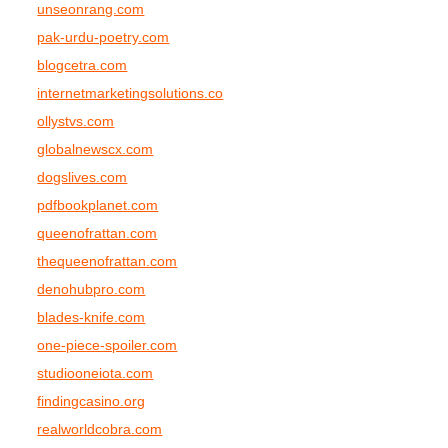
unseonrang.com
pak-urdu-poetry.com
blogcetra.com
internetmarketingsolutions.co
ollystvs.com
globalnewscx.com
dogslives.com
pdfbookplanet.com
queenofrattan.com
thequeenofrattan.com
denohubpro.com
blades-knife.com
one-piece-spoiler.com
studiooneiota.com
findingcasino.org
realworldcobra.com