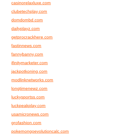
casinorelaxluxe.com
clubetechplay.com
domdombd.com
dailyplayz.com
getprocrackhere.com
fastinnews.com
fannybanny.com
ifinitymarketer.com
jackpotkoning.com
modlinknetworks.com
longtimenewz.com
luckysportss.com
luckpeakplay.com
usamicronews.com
grofashion.com
pokemongoevolutioncalc.com