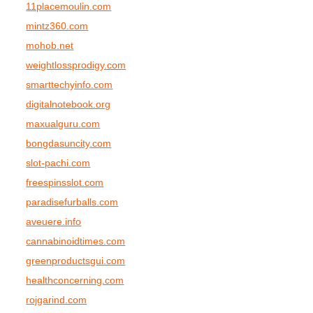
11placemoulin.com
mintz360.com
mohob.net
weightlossprodigy.com
smarttechyinfo.com
digitalnotebook.org
maxualguru.com
bongdasuncity.com
slot-pachi.com
freespinsslot.com
paradisefurballs.com
aveuere.info
cannabinoidtimes.com
greenproductsgui.com
healthconcerning.com
rojgarind.com