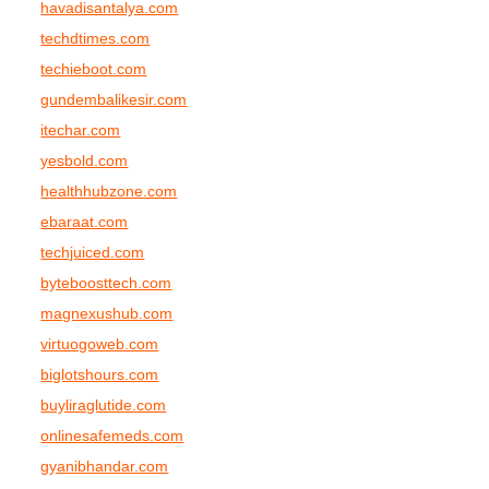
havadisantalya.com
techdtimes.com
techieboot.com
gundembalikesir.com
itechar.com
yesbold.com
healthhubzone.com
ebaraat.com
techjuiced.com
byteboosttech.com
magnexushub.com
virtuogoweb.com
biglotshours.com
buyliraglutide.com
onlinesafemeds.com
gyanibhandar.com