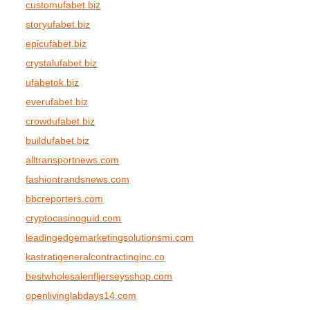
customufabet.biz
storyufabet.biz
epicufabet.biz
crystalufabet.biz
ufabetok.biz
everufabet.biz
crowdufabet.biz
buildufabet.biz
alltransportnews.com
fashiontrandsnews.com
bbcreporters.com
cryptocasinoguid.com
leadingedgemarketingsolutionsmi.com
kastratigeneralcontractinginc.co
bestwholesalenfljerseysshop.com
openlivinglabdays14.com