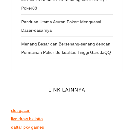
Poker88
Panduan Utama Aturan Poker: Menguasai
Dasar-dasarnya
Menang Besar dan Bersenang-senang dengan
Permainan Poker Berkualitas Tinggi GarudaQQ
LINK LAINNYA
slot gacor
live draw hk lotto
daftar pkv games