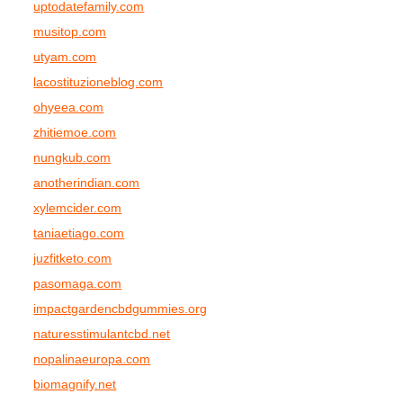
uptodatefamily.com
musitop.com
utyam.com
lacostituzioneblog.com
ohyeea.com
zhitiemoe.com
nungkub.com
anotherindian.com
xylemcider.com
taniaetiago.com
juzfitketo.com
pasomaga.com
impactgardencbdgummies.org
naturesstimulantcbd.net
nopalinaeuropa.com
biomagnify.net