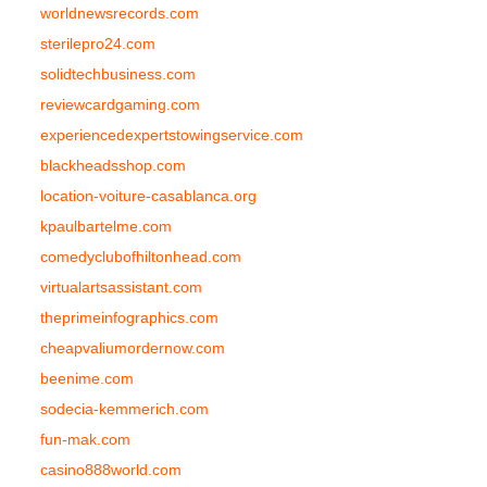
worldnewsrecords.com
sterilepro24.com
solidtechbusiness.com
reviewcardgaming.com
experiencedexpertstowingservice.com
blackheadsshop.com
location-voiture-casablanca.org
kpaulbartelme.com
comedyclubofhiltonhead.com
virtualartsassistant.com
theprimeinfographics.com
cheapvaliumordernow.com
beenime.com
sodecia-kemmerich.com
fun-mak.com
casino888world.com