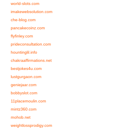
world-slots.com
imakewebsolution.com
che-blog.com
pancakecoinz.com
flyfinley.com
prideconsultation.com
hountinglil.info
chakraaffirmations.net
bestjokes4u.com
lustgurgaon.com
geniejaar.com
bobbyslot.com
11placemoulin.com
mintz360.com
mohob.net
weightlossprodigy.com