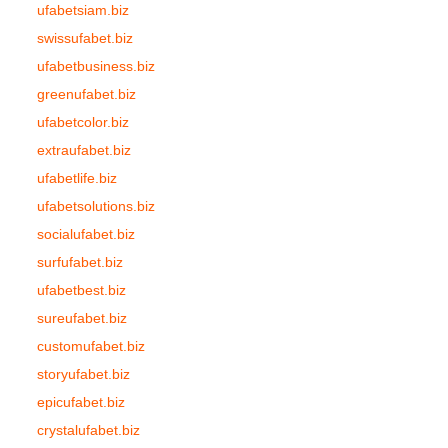
ufabetsiam.biz
swissufabet.biz
ufabetbusiness.biz
greenufabet.biz
ufabetcolor.biz
extraufabet.biz
ufabetlife.biz
ufabetsolutions.biz
socialufabet.biz
surfufabet.biz
ufabetbest.biz
sureufabet.biz
customufabet.biz
storyufabet.biz
epicufabet.biz
crystalufabet.biz