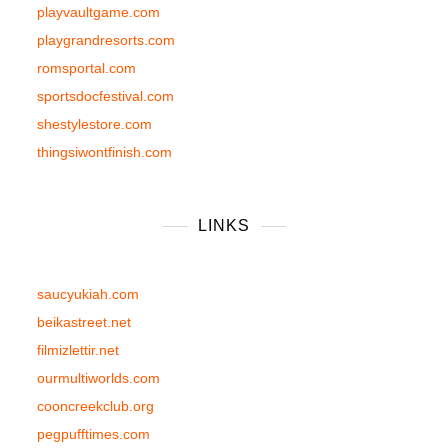
playvaultgame.com
playgrandresorts.com
romsportal.com
sportsdocfestival.com
shestylestore.com
thingsiwontfinish.com
LINKS
saucyukiah.com
beikastreet.net
filmizlettir.net
ourmultiworlds.com
cooncreekclub.org
pegpufftimes.com