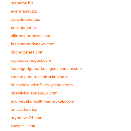
ufabetok.biz
everufabet.biz
crowdufabet.biz
buildufabet.biz
alltransportnews.com
fashiontrandsnews.com
bbcreporters.com
cryptocasinoguid.com
leadingedgemarketingsolutionsmi.com
kastratigeneralcontractinginc.co
bestwholesalenfljerseysshop.com
openlivinglabdays14.com
ayurvedakonsultti-kari-nokela.com
antitraders.biz
aryanews24.com
xscape-it.com