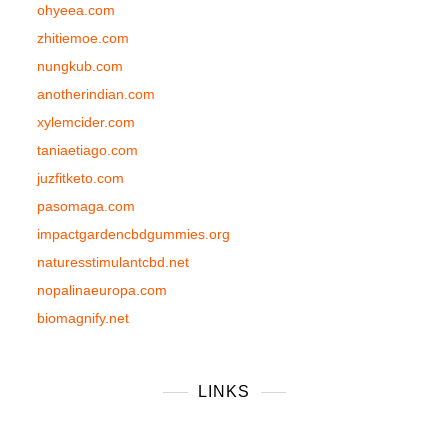
ohyeea.com
zhitiemoe.com
nungkub.com
anotherindian.com
xylemcider.com
taniaetiago.com
juzfitketo.com
pasomaga.com
impactgardencbdgummies.org
naturesstimulantcbd.net
nopalinaeuropa.com
biomagnify.net
LINKS