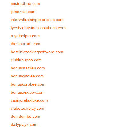
misterdbnb.com
jkmezcal.com
intervaltrainingexercises.com
tyestylebusinesssolutions.com
royalpoipet.com
thestaurant.com
bestlinktrackingsoftware.com
clublubupoo.com
bonusmazijeu.com
bonuskyfojea.com
bonuskorokee.com
bonusgexipoy.com
casinorelaxluxe.com
clubetechplay.com
domdombd.com
dailyplayz.com