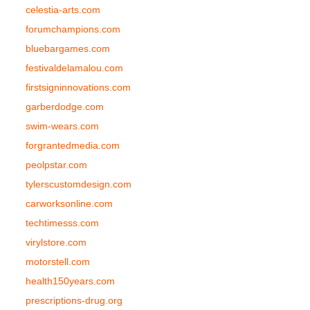
celestia-arts.com
forumchampions.com
bluebargames.com
festivaldelamalou.com
firstsigninnovations.com
garberdodge.com
swim-wears.com
forgrantedmedia.com
peolpstar.com
tylerscustomdesign.com
carworksonline.com
techtimesss.com
virylstore.com
motorstell.com
health150years.com
prescriptions-drug.org