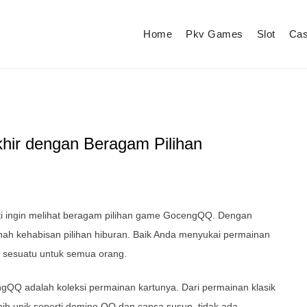
Home
Pkv Games
Slot
Cas
darqq dengan Pelayanan Terbaik untuk
arqq dengan pelayanan terbaik untuk pemain setia. Nikmati permainan
arik.
Akhir dengan Beragam Pilihan
ti ingin melihat beragam pilihan game GocengQQ. Dengan
rnah kehabisan pilihan hiburan. Baik Anda menyukai permainan
i sesuatu untuk semua orang.
ngQQ adalah koleksi permainan kartunya. Dari permainan klasik
bih unik seperti domino QQ dan capsa susun, tidak ada