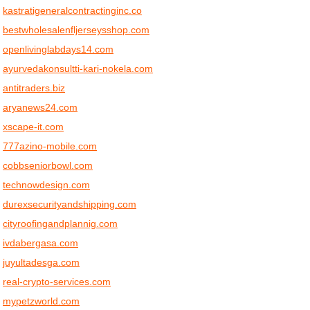
kastratigeneralcontractinginc.co
bestwholesalenfljerseysshop.com
openlivinglabdays14.com
ayurvedakonsultti-kari-nokela.com
antitraders.biz
aryanews24.com
xscape-it.com
777azino-mobile.com
cobbseniorbowl.com
technowdesign.com
durexsecurityandshipping.com
cityroofingandplannig.com
ivdabergasa.com
juyultadesga.com
real-crypto-services.com
mypetzworld.com