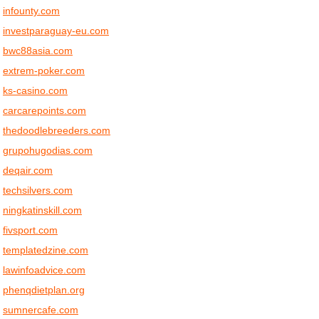
infounty.com
investparaguay-eu.com
bwc88asia.com
extrem-poker.com
ks-casino.com
carcarepoints.com
thedoodlebreeders.com
grupohugodias.com
deqair.com
techsilvers.com
ningkatinskill.com
fivsport.com
templatedzine.com
lawinfoadvice.com
phenqdietplan.org
sumnercafe.com