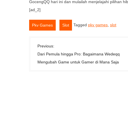
GocengQQ hari ini dan mulailah menjelajahi pilihan hi
[ad_2]
,
Tagged
pkv games
,
slot
Pkv Games
Slot
P
Previous:
o
Dari Pemula hingga Pro: Bagaimana Wedeqq
s
Mengubah Game untuk Gamer di Mana Saja
t
n
a
v
i
g
a
t