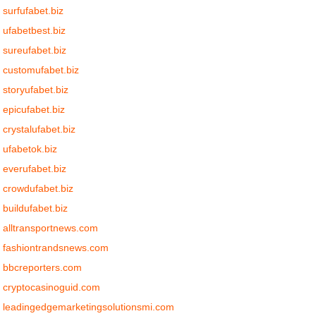
surfufabet.biz
ufabetbest.biz
sureufabet.biz
customufabet.biz
storyufabet.biz
epicufabet.biz
crystalufabet.biz
ufabetok.biz
everufabet.biz
crowdufabet.biz
buildufabet.biz
alltransportnews.com
fashiontrandsnews.com
bbcreporters.com
cryptocasinoguid.com
leadingedgemarketingsolutionsmi.com