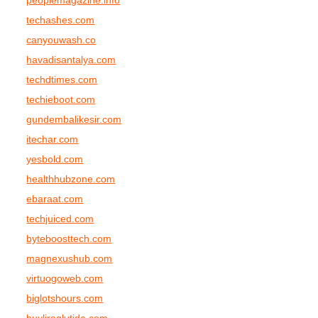
peoplemagazine.info
techashes.com
canyouwash.co
havadisantalya.com
techdtimes.com
techieboot.com
gundembalikesir.com
itechar.com
yesbold.com
healthhubzone.com
ebaraat.com
techjuiced.com
byteboosttech.com
magnexushub.com
virtuogoweb.com
biglotshours.com