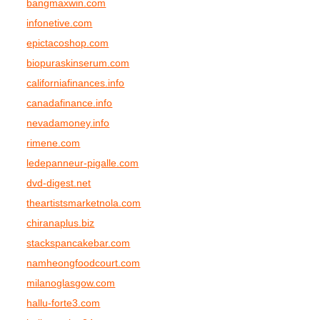
bangmaxwin.com
infonetive.com
epictacoshop.com
biopuraskinserum.com
californiafinances.info
canadafinance.info
nevadamoney.info
rimene.com
ledepanneur-pigalle.com
dvd-digest.net
theartistsmarketnola.com
chiranaplus.biz
stackspancakebar.com
namheongfoodcourt.com
milanoglasgow.com
hallu-forte3.com