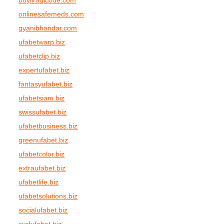
buyliraglutide.com
onlinesafemeds.com
gyanibhandar.com
ufabetwarp.biz
ufabetclip.biz
expertufabet.biz
fantasyufabet.biz
ufabetsiam.biz
swissufabet.biz
ufabetbusiness.biz
greenufabet.biz
ufabetcolor.biz
extraufabet.biz
ufabetlife.biz
ufabetsolutions.biz
socialufabet.biz