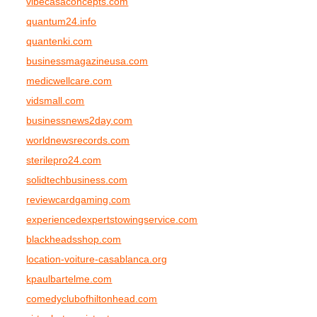
vibecasaconcepts.com
quantum24.info
quantenki.com
businessmagazineusa.com
medicwellcare.com
vidsmall.com
businessnews2day.com
worldnewsrecords.com
sterilepro24.com
solidtechbusiness.com
reviewcardgaming.com
experiencedexpertstowingservice.com
blackheadsshop.com
location-voiture-casablanca.org
kpaulbartelme.com
comedyclubofhiltonhead.com