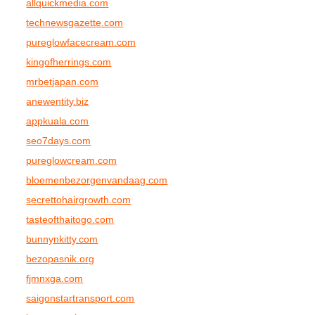
allquickmedia.com
technewsgazette.com
pureglowfacecream.com
kingofherrings.com
mrbetjapan.com
anewentity.biz
appkuala.com
seo7days.com
pureglowcream.com
bloemenbezorgenvandaag.com
secrettohairgrowth.com
tasteofthaitogo.com
bunnynkitty.com
bezopasnik.org
fjmnxga.com
saigonstartransport.com