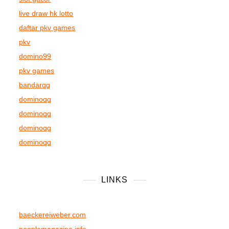
live draw hk lotto
daftar pkv games
pkv
domino99
pkv games
bandarqq
dominoqq
dominoqq
dominoqq
dominoqq
LINKS
baeckereiweber.com