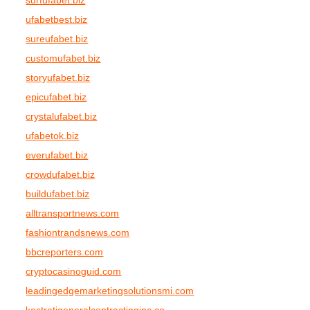
surfufabet.biz
ufabetbest.biz
sureufabet.biz
customufabet.biz
storyufabet.biz
epicufabet.biz
crystalufabet.biz
ufabetok.biz
everufabet.biz
crowdufabet.biz
buildufabet.biz
alltransportnews.com
fashiontrandsnews.com
bbcreporters.com
cryptocasinoguid.com
leadingedgemarketingsolutionsmi.com