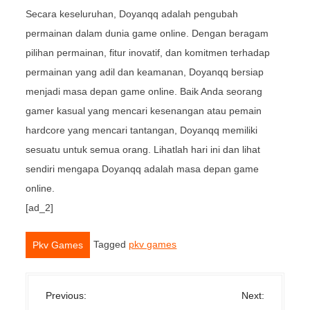
Secara keseluruhan, Doyanqq adalah pengubah
permainan dalam dunia game online. Dengan beragam
pilihan permainan, fitur inovatif, dan komitmen terhadap
permainan yang adil dan keamanan, Doyanqq bersiap
menjadi masa depan game online. Baik Anda seorang
gamer kasual yang mencari kesenangan atau pemain
hardcore yang mencari tantangan, Doyanqq memiliki
sesuatu untuk semua orang. Lihatlah hari ini dan lihat
sendiri mengapa Doyanqq adalah masa depan game
online.
[ad_2]
Tagged
pkv games
Pkv Games
P
Previous:
Next: