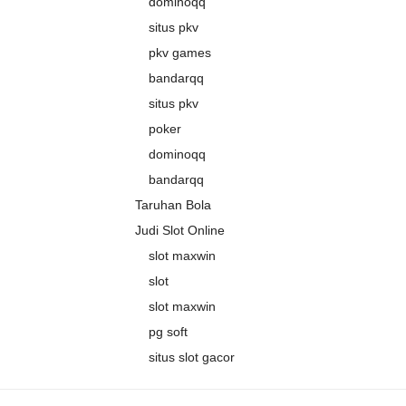
dominoqq
situs pkv
pkv games
bandarqq
situs pkv
poker
dominoqq
bandarqq
Taruhan Bola
Judi Slot Online
slot maxwin
slot
slot maxwin
pg soft
situs slot gacor