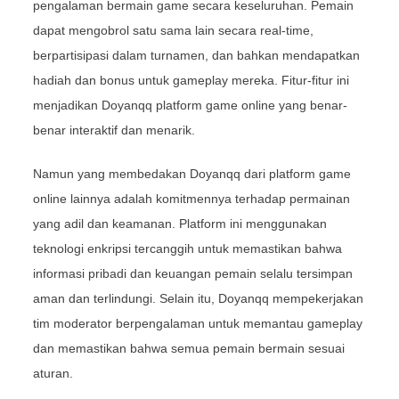
pengalaman bermain game secara keseluruhan. Pemain
dapat mengobrol satu sama lain secara real-time,
berpartisipasi dalam turnamen, dan bahkan mendapatkan
hadiah dan bonus untuk gameplay mereka. Fitur-fitur ini
menjadikan Doyanqq platform game online yang benar-
benar interaktif dan menarik.
Namun yang membedakan Doyanqq dari platform game
online lainnya adalah komitmennya terhadap permainan
yang adil dan keamanan. Platform ini menggunakan
teknologi enkripsi tercanggih untuk memastikan bahwa
informasi pribadi dan keuangan pemain selalu tersimpan
aman dan terlindungi. Selain itu, Doyanqq mempekerjakan
tim moderator berpengalaman untuk memantau gameplay
dan memastikan bahwa semua pemain bermain sesuai
aturan.