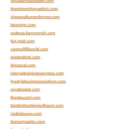
virtualartsassistant.com
theprimeinfographics.com
cheapvaliumordernow.com
beenime.com
sodecia-kemmerich.com
fun-mak.com
casino888world.com
misterdbnb.com
jkmezcal.com
intervaltrainingexercises.com
tyestylebusinesssolutions.com
royalpoipet.com
thestaurant.com
bestlinktrackingsoftware.com
clublubupoo.com
bonusmazijeu.com