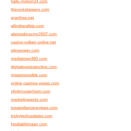
hallu-motion24.com
therockskippers.com
granfoss.net
allindiacafela.com
alpineskiracing2007.com
casino-vulkan-online.net
pitrepower.com
mediatown360.com
digitaleyestrainclinic.com
missionposible.com
online-casinos-vegas.com
xfinityrouterlogin.com
marketingjacks.com
topappliancereviews.com
trickytechupdates.com
hindiabhimaan.com