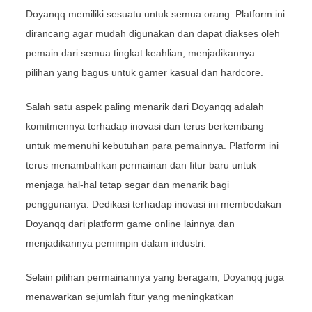
Doyanqq memiliki sesuatu untuk semua orang. Platform ini
dirancang agar mudah digunakan dan dapat diakses oleh
pemain dari semua tingkat keahlian, menjadikannya
pilihan yang bagus untuk gamer kasual dan hardcore.
Salah satu aspek paling menarik dari Doyanqq adalah
komitmennya terhadap inovasi dan terus berkembang
untuk memenuhi kebutuhan para pemainnya. Platform ini
terus menambahkan permainan dan fitur baru untuk
menjaga hal-hal tetap segar dan menarik bagi
penggunanya. Dedikasi terhadap inovasi ini membedakan
Doyanqq dari platform game online lainnya dan
menjadikannya pemimpin dalam industri.
Selain pilihan permainannya yang beragam, Doyanqq juga
menawarkan sejumlah fitur yang meningkatkan