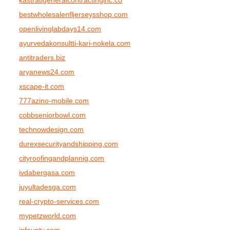
kastratigeneralcontractinginc.co
bestwholesalenfljerseysshop.com
openlivinglabdays14.com
ayurvedakonsultti-kari-nokela.com
antitraders.biz
aryanews24.com
xscape-it.com
777azino-mobile.com
cobbseniorbowl.com
technowdesign.com
durexsecurityandshipping.com
cityroofingandplannig.com
ivdabergasa.com
juyultadesga.com
real-crypto-services.com
mypetzworld.com