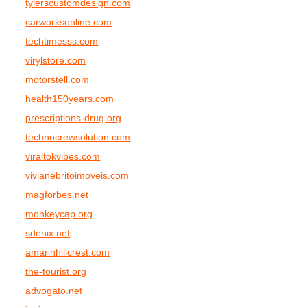
tylerscustomdesign.com
carworksonline.com
techtimesss.com
virylstore.com
motorstell.com
health150years.com
prescriptions-drug.org
technocrewsolution.com
viraltokvibes.com
vivianebritoimoveis.com
magforbes.net
monkeycap.org
sdenix.net
amarinhillcrest.com
the-tourist.org
advogato.net