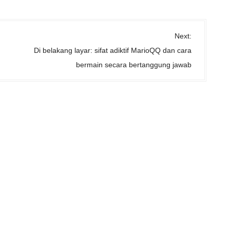
Next:
Di belakang layar: sifat adiktif MarioQQ dan cara
bermain secara bertanggung jawab