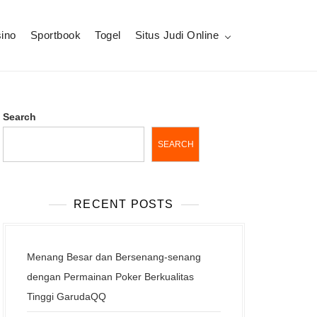
ino
Sportbook
Togel
Situs Judi Online
tuk Pemain Setia
rmainan poker dengan dukungan pelanggan yang
Search
SEARCH
RECENT POSTS
Menang Besar dan Bersenang-senang
dengan Permainan Poker Berkualitas
Tinggi GarudaQQ