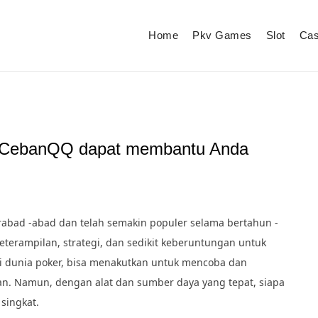
Home
Pkv Games
Slot
Cas
ndarqq dengan Pelayanan Terbaik un
darqq dengan pelayanan terbaik untuk pemain setia. Nikmati pe
anyak bonus menarik.
a CebanQQ dapat membantu Anda
rabad -abad dan telah semakin populer selama bertahun -
terampilan, strategi, dan sedikit keberuntungan untuk
i dunia poker, bisa menakutkan untuk mencoba dan
n. Namun, dengan alat dan sumber daya yang tepat, siapa
singkat.