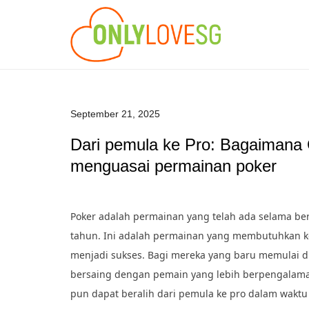
Skip
to
Situs Ba
Pilih situs Ban
content
responsif dan b
September 21, 2025
Dari pemula ke Pro: Bagaiman
menguasai permainan poker
Poker adalah permainan yang telah ada selama be
tahun. Ini adalah permainan yang membutuhkan ke
menjadi sukses. Bagi mereka yang baru memulai d
bersaing dengan pemain yang lebih berpengalama
pun dapat beralih dari pemula ke pro dalam waktu 