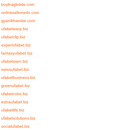
buyliraglutide.com
onlinesafemeds.com
gyanibhandar.com
ufabetwarp.biz
ufabetclip.biz
expertufabet.biz
fantasyufabet.biz
ufabetsiam.biz
swissufabet.biz
ufabetbusiness.biz
greenufabet.biz
ufabetcolor.biz
extraufabet.biz
ufabetlife.biz
ufabetsolutions.biz
socialufabet.biz