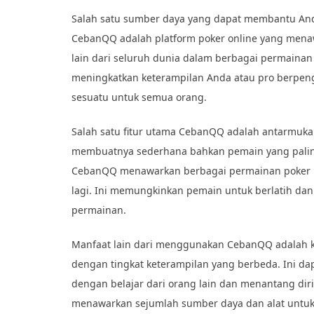
Salah satu sumber daya yang dapat membantu An
CebanQQ adalah platform poker online yang men
lain dari seluruh dunia dalam berbagai permaina
meningkatkan keterampilan Anda atau pro berpen
sesuatu untuk semua orang.
Salah satu fitur utama CebanQQ adalah antarmuka
membuatnya sederhana bahkan pemain yang paling
CebanQQ menawarkan berbagai permainan poker un
lagi. Ini memungkinkan pemain untuk berlatih da
permainan.
Manfaat lain dari menggunakan CebanQQ adalah 
dengan tingkat keterampilan yang berbeda. Ini 
dengan belajar dari orang lain dan menantang diri
menawarkan sejumlah sumber daya dan alat untu