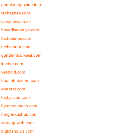
peoplemagazine.info
techashes.com
canyouwash.co
havadisantalya.com
techdtimes.com
techieboot.com
gundembalikesir.com
itechar.com
yesbold.com
healthhubzone.com
ebaraat.com
techjuiced.com
byteboosttech.com
magnexushub.com
virtuogoweb.com
biglotshours.com