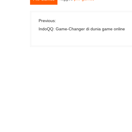
P
Previous:
o
IndoQQ: Game-Changer di dunia game online
s
t
n
a
v
i
g
a
t
i
o
n