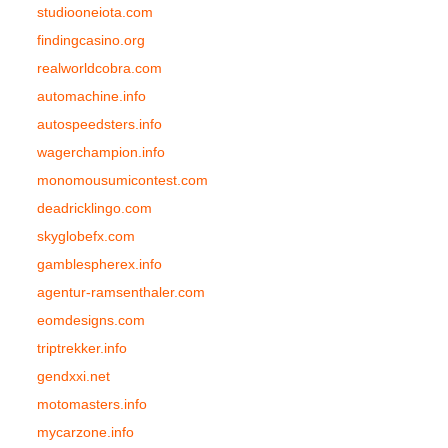
studiooneiota.com
findingcasino.org
realworldcobra.com
automachine.info
autospeedsters.info
wagerchampion.info
monomousumicontest.com
deadricklingo.com
skyglobefx.com
gamblespherex.info
agentur-ramsenthaler.com
eomdesigns.com
triptrekker.info
gendxxi.net
motomasters.info
mycarzone.info