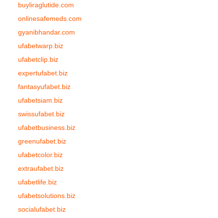
buyliraglutide.com
onlinesafemeds.com
gyanibhandar.com
ufabetwarp.biz
ufabetclip.biz
expertufabet.biz
fantasyufabet.biz
ufabetsiam.biz
swissufabet.biz
ufabetbusiness.biz
greenufabet.biz
ufabetcolor.biz
extraufabet.biz
ufabetlife.biz
ufabetsolutions.biz
socialufabet.biz