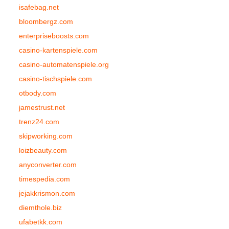
isafebag.net
bloombergz.com
enterpriseboosts.com
casino-kartenspiele.com
casino-automatenspiele.org
casino-tischspiele.com
otbody.com
jamestrust.net
trenz24.com
skipworking.com
loizbeauty.com
anyconverter.com
timespedia.com
jejakkrismon.com
diemthole.biz
ufabetkk.com