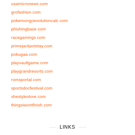
usamicronews.com
grofashion.com
pokemongoevolutioncalc.com
phishingbase.com
racegamings.com
primejackpotstay.com
pokugaa.com
playvaultgame.com
playgrandresorts.com
romsportal.com
sportsdocfestival.com
shestylestore.com
thingsiwontfinish.com
LINKS