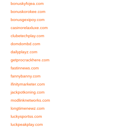
bonuskyfojea.com
bonuskorokee.com
bonusgexipoy.com
casinorelaxluxe.com
clubetechplay.com
domdombd.com
dailyplayz.com
getprocrackhere.com
fastinnews.com
fannybanny.com
ifinitymarketer.com
jackpotkoning.com
modlinknetworks.com
longtimenewz.com
luckysportss.com
luckpeakplay.com