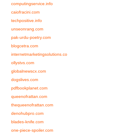
computingservice.info
caiofracini.com
techpositive.info
unseonrang.com
pak-urdu-poetry.com
blogcetra.com
internetmarketingsolutions.co
ollystvs.com
globalnewscx.com
dogslives.com
pdfbookplanet.com
queenofrattan.com
thequeenofrattan.com
denohubpro.com
blades-knife.com
one-piece-spoiler.com