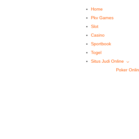
Home
darqq dengan Pelayanan Terbaik untuk
Pkv Games
arqq dengan pelayanan terbaik untuk pemain setia. Nikmati permainan
Slot
arik.
Casino
Sportbook
Togel
Situs Judi Online
Poker Onli