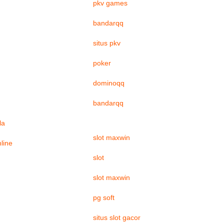
pkv games
bandarqq
situs pkv
poker
dominoqq
bandarqq
la
slot maxwin
nline
slot
slot maxwin
pg soft
situs slot gacor