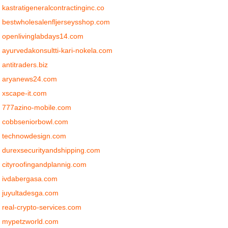
kastratigeneralcontractinginc.co
bestwholesalenfljerseysshop.com
openlivinglabdays14.com
ayurvedakonsultti-kari-nokela.com
antitraders.biz
aryanews24.com
xscape-it.com
777azino-mobile.com
cobbseniorbowl.com
technowdesign.com
durexsecurityandshipping.com
cityroofingandplannig.com
ivdabergasa.com
juyultadesga.com
real-crypto-services.com
mypetzworld.com