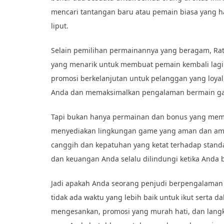
mencari tantangan baru atau pemain biasa yang h
liput.
Selain pemilihan permainannya yang beragam, Ra
yang menarik untuk membuat pemain kembali lagi
promosi berkelanjutan untuk pelanggan yang loy
Anda dan memaksimalkan pengalaman bermain g
Tapi bukan hanya permainan dan bonus yang membu
menyediakan lingkungan game yang aman dan ama
canggih dan kepatuhan yang ketat terhadap standa
dan keuangan Anda selalu dilindungi ketika Anda 
Jadi apakah Anda seorang penjudi berpengalaman
tidak ada waktu yang lebih baik untuk ikut serta 
mengesankan, promosi yang murah hati, dan langk