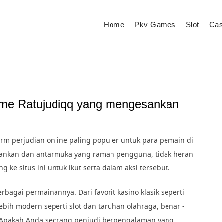
Home
Pkv Games
Slot
Cas
ndarqq dengan Pelayanan Terbaik un
darqq dengan pelayanan terbaik untuk pemain setia. Nikmati pe
anyak bonus menarik.
game Ratujudiqq yang mengesankan
orm perjudian online paling populer untuk para pemain di
ankan dan antarmuka yang ramah pengguna, tidak heran
e situs ini untuk ikut serta dalam aksi tersebut.
rbagai permainannya. Dari favorit kasino klasik seperti
lebih modern seperti slot dan taruhan olahraga, benar -
i. Apakah Anda seorang penjudi berpengalaman yang