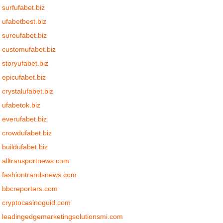
surfufabet.biz
ufabetbest.biz
sureufabet.biz
customufabet.biz
storyufabet.biz
epicufabet.biz
crystalufabet.biz
ufabetok.biz
everufabet.biz
crowdufabet.biz
buildufabet.biz
alltransportnews.com
fashiontrandsnews.com
bbcreporters.com
cryptocasinoguid.com
leadingedgemarketingsolutionsmi.com