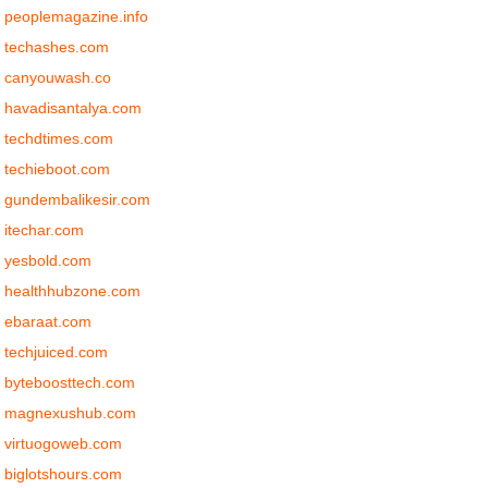
peoplemagazine.info
techashes.com
canyouwash.co
havadisantalya.com
techdtimes.com
techieboot.com
gundembalikesir.com
itechar.com
yesbold.com
healthhubzone.com
ebaraat.com
techjuiced.com
byteboosttech.com
magnexushub.com
virtuogoweb.com
biglotshours.com