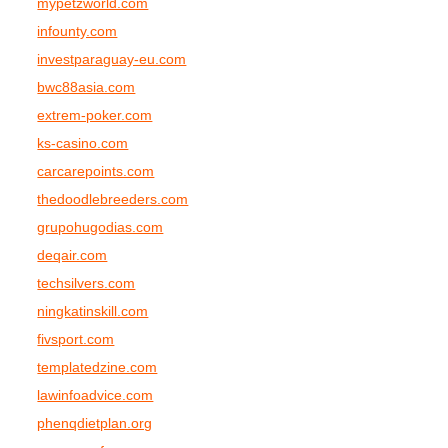
mypetzworld.com
infounty.com
investparaguay-eu.com
bwc88asia.com
extrem-poker.com
ks-casino.com
carcarepoints.com
thedoodlebreeders.com
grupohugodias.com
deqair.com
techsilvers.com
ningkatinskill.com
fivsport.com
templatedzine.com
lawinfoadvice.com
phenqdietplan.org