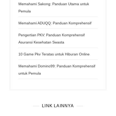
Memahami Sakong: Panduan Utama untuk
Pemula
Memahami ADUQQ: Panduan Komprehensif
Pengertian PKV: Panduan Komprehensif
Asuransi Kesehatan Swasta
10 Game Pkv Teratas untuk Hiburan Online
Memahami Domino99: Panduan Komprehensif
untuk Pemula
LINK LAINNYA