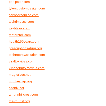
peolpstar.com
tylerscustomdesign.com
carworksonline.com
techtimesss.com
virylstore.com
motorstell.com
health150years.com
prescriptions-drug.org
technocrewsolution.com
viraltokvibes.com
vivianebritoimoveis.com
magforbes.net
monkeycap.org
sdenix.net
amarinhillcrest.com
the-tourist.org