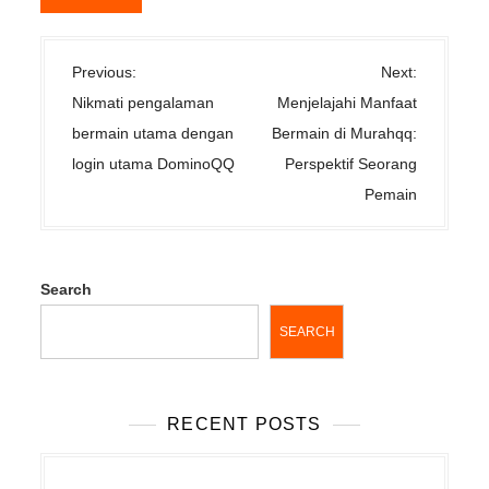
P
Previous:
Next:
o
Nikmati pengalaman
Menjelajahi Manfaat
s
bermain utama dengan
Bermain di Murahqq:
t
login utama DominoQQ
Perspektif Seorang
n
Pemain
a
v
i
Search
g
a
SEARCH
t
i
o
RECENT POSTS
n