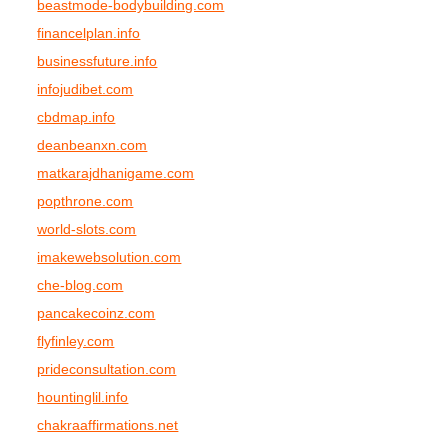
beastmode-bodybuilding.com
financelplan.info
businessfuture.info
infojudibet.com
cbdmap.info
deanbeanxn.com
matkarajdhanigame.com
popthrone.com
world-slots.com
imakewebsolution.com
che-blog.com
pancakecoinz.com
flyfinley.com
prideconsultation.com
hountinglil.info
chakraaffirmations.net