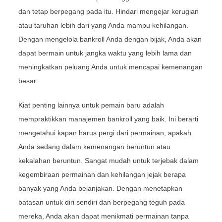
dan tetap berpegang pada itu. Hindari mengejar kerugian
atau taruhan lebih dari yang Anda mampu kehilangan.
Dengan mengelola bankroll Anda dengan bijak, Anda akan
dapat bermain untuk jangka waktu yang lebih lama dan
meningkatkan peluang Anda untuk mencapai kemenangan
besar.
Kiat penting lainnya untuk pemain baru adalah
mempraktikkan manajemen bankroll yang baik. Ini berarti
mengetahui kapan harus pergi dari permainan, apakah
Anda sedang dalam kemenangan beruntun atau
kekalahan beruntun. Sangat mudah untuk terjebak dalam
kegembiraan permainan dan kehilangan jejak berapa
banyak yang Anda belanjakan. Dengan menetapkan
batasan untuk diri sendiri dan berpegang teguh pada
mereka, Anda akan dapat menikmati permainan tanpa