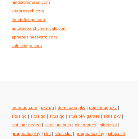
hindiabhimaan.com
khabresach.com
thecbdblogs.com
autoresearchchemicals.com
apnabusinesskaro.com
suleckiego.com
menuqq.com
|
pkv qq
|
dominoqq pkv
|
dominoqq pkv
|
situs qq
|
situs qq
|
situs qq
|
situs pkv games
|
situs pkv
|
slot luar negeri
|
situs judi bola
|
pkv games
|
situs slot
|
pragmatic play
|
slot
|
situs slot
|
pragmatic play
|
situs slot