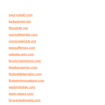
saucyukiah.com
beikastreet.net
filmizlettir.net
ourmultiworlds.com
cooncreekclub.org
pegpufftimes.com
celestia-arts.com
forumchampions.com
bluebargames.com
festivaldelamalou.com
firstsigninnovations.com
garberdodge.com
swim-wears.com
forgrantedmedia.com