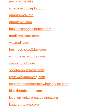
mycarzone.info
vibecasaconcepts.com
quantum24.info
quantenki.com
businessmagazineusa.com
medicwellcare.com
vidsmall.com
businessnews2day.com
worldnewsrecords.com
sterilepro24.com
solidtechbusiness.com
reviewcardgaming.com
experiencedexpertstowingservice.com
blackheadsshop.com
location-voiture-casablanca.org
kpaulbartelme.com