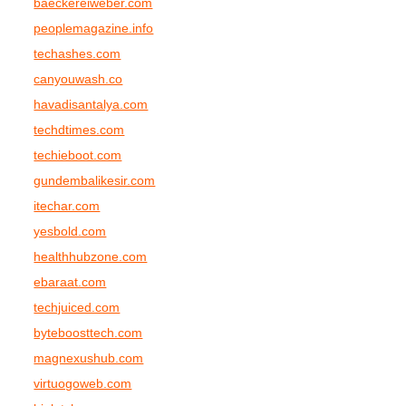
baeckereiweber.com
peoplemagazine.info
techashes.com
canyouwash.co
havadisantalya.com
techdtimes.com
techieboot.com
gundembalikesir.com
itechar.com
yesbold.com
healthhubzone.com
ebaraat.com
techjuiced.com
byteboosttech.com
magnexushub.com
virtuogoweb.com