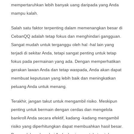
mempertaruhkan lebih banyak uang daripada yang Anda
mampu kalah.
Salah satu faktor terpenting dalam memenangkan besar di
CebanQQ adalah tetap fokus dan menghindari gangguan.
Sangat mudah untuk terganggu oleh hal -hal lain yang
terjadi di sekitar Anda, tetapi sangat penting untuk tetap
fokus pada permainan yang ada. Dengan memperhatikan
gerakan lawan Anda dan tetap waspada, Anda akan dapat
membuat keputusan yang lebih baik dan meningkatkan
peluang Anda untuk menang.
Terakhir, jangan takut untuk mengambil risiko. Meskipun
penting untuk bermain dengan cerdas dan mengelola
bankroll Anda secara efektif, kadang -kadang mengambil
risiko yang diperhitungkan dapat membuahkan hasil besar.