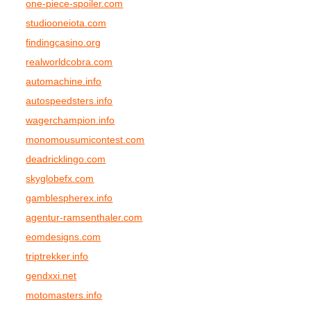
one-piece-spoiler.com
studiooneiota.com
findingcasino.org
realworldcobra.com
automachine.info
autospeedsters.info
wagerchampion.info
monomousumicontest.com
deadricklingo.com
skyglobefx.com
gamblespherex.info
agentur-ramsenthaler.com
eomdesigns.com
triptrekker.info
gendxxi.net
motomasters.info