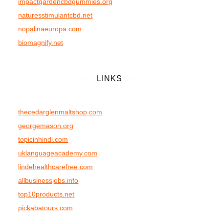
impactgardencbdgummies.org
naturesstimulantcbd.net
nopalinaeuropa.com
biomagnify.net
LINKS
thecedarglenmaltshop.com
georgemason.org
topicinhindi.com
uklanguageacademy.com
lindehealthcarefree.com
allbusinessjobs.info
top10products.net
pickabatours.com