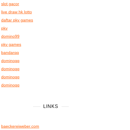
slot gacor
live draw hk lotto
daftar pkv games
pkv
domino99
pkv games
bandarqq
dominoqq
dominoqq
dominoqq
dominoqq
LINKS
baeckereiweber.com