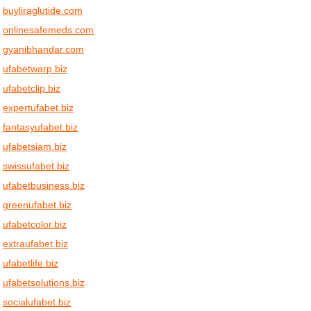
buyliraglutide.com
onlinesafemeds.com
gyanibhandar.com
ufabetwarp.biz
ufabetclip.biz
expertufabet.biz
fantasyufabet.biz
ufabetsiam.biz
swissufabet.biz
ufabetbusiness.biz
greenufabet.biz
ufabetcolor.biz
extraufabet.biz
ufabetlife.biz
ufabetsolutions.biz
socialufabet.biz