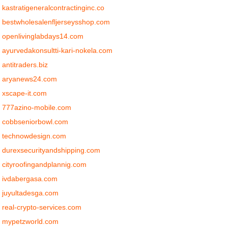
kastratigeneralcontractinginc.co
bestwholesalenfljerseysshop.com
openlivinglabdays14.com
ayurvedakonsultti-kari-nokela.com
antitraders.biz
aryanews24.com
xscape-it.com
777azino-mobile.com
cobbseniorbowl.com
technowdesign.com
durexsecurityandshipping.com
cityroofingandplannig.com
ivdabergasa.com
juyultadesga.com
real-crypto-services.com
mypetzworld.com