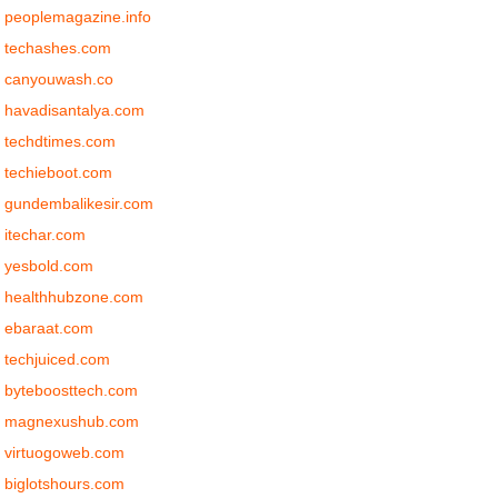
peoplemagazine.info
techashes.com
canyouwash.co
havadisantalya.com
techdtimes.com
techieboot.com
gundembalikesir.com
itechar.com
yesbold.com
healthhubzone.com
ebaraat.com
techjuiced.com
byteboosttech.com
magnexushub.com
virtuogoweb.com
biglotshours.com