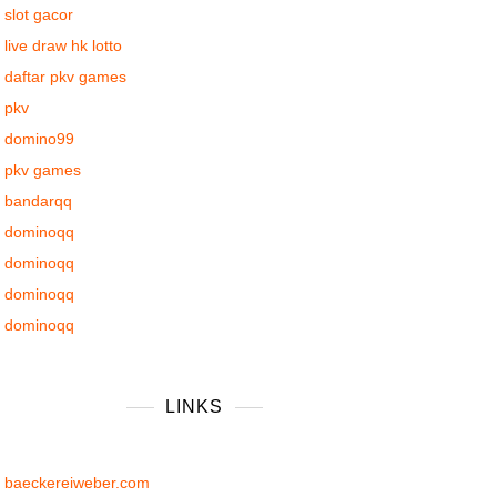
slot gacor
live draw hk lotto
daftar pkv games
pkv
domino99
pkv games
bandarqq
dominoqq
dominoqq
dominoqq
dominoqq
LINKS
baeckereiweber.com