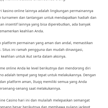
i kasino online lainnya adalah lingkungan permainannya
lam turnamen dan tantangan untuk mendapatkan hadiah dan
an insentif lainnya yang bisa diperebutkan, ada banyak
emamerkan keahlian Anda.
an platform permainan yang aman dan andal, memastikan
i. Situs ini ramah pengguna dan mudah dinavigasi,
eahlian untuk ikut serta dalam aksinya.
e online Anda ke level berikutnya dan mendorong diri
sino adalah tempat yang tepat untuk melakukannya. Dengan
 dan platform aman, Ituqq memiliki semua yang Anda
ersenang-senang saat melakukannya.
ine Casino hari ini dan mulailah melepaskan semangat
emenang besar berikutnya dan membawa pulang jackpot