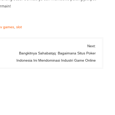
rmain!
kv games
,
slot
Next:
Bangkitnya Sahabatqq: Bagaimana Situs Poker
Indonesia Ini Mendominasi Industri Game Online