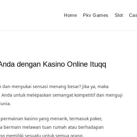
Home
Pkv Games
Slot
Cas
ndarqq dengan Pelayanan Terbaik un
darqq dengan pelayanan terbaik untuk pemain setia. Nikmati pe
anyak bonus menarik.
Anda dengan Kasino Online Ituqq
 dan menyukai sensasi menang besar? Jika ya, maka
gi Anda untuk melepaskan semangat kompetitif dan menguji
unia.
permainan kasino yang menarik, termasuk poker,
 suka bermain melawan tuan rumah atau berhadapan
uqq memiliki sesuatu untuk semua orang.