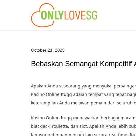
Skip
to
Situs Ba
Pilih situs Ban
content
responsif dan b
October 21, 2025
Bebaskan Semangat Kompetitif 
Apakah Anda seseorang yang menyukai persaingan
Kasino Online Ituqq adalah tempat yang tepat ba
keterampilan Anda melawan pemain dari seluruh d
Kasino Online Ituqq menawarkan berbagai macam 
blackjack, roulette, dan slot. Apakah Anda lebih
langsung dengan pemain lain secara real-time, It