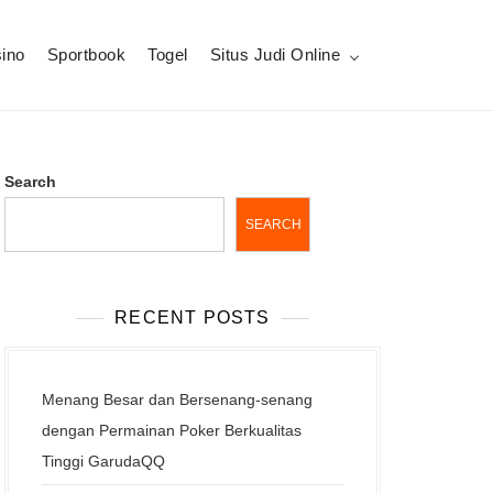
ino
Sportbook
Togel
Situs Judi Online
tuk Pemain Setia
rmainan poker dengan dukungan pelanggan yang
Search
SEARCH
RECENT POSTS
Menang Besar dan Bersenang-senang
dengan Permainan Poker Berkualitas
Tinggi GarudaQQ