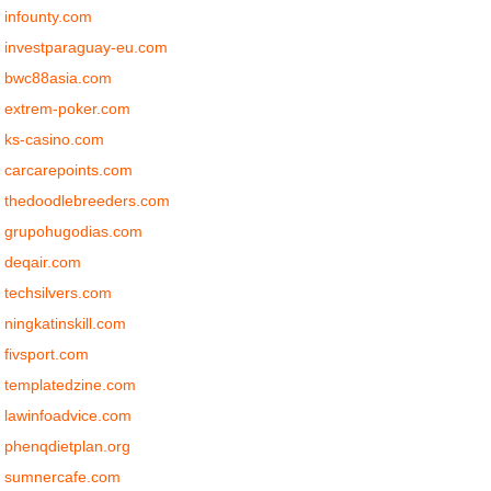
infounty.com
investparaguay-eu.com
bwc88asia.com
extrem-poker.com
ks-casino.com
carcarepoints.com
thedoodlebreeders.com
grupohugodias.com
deqair.com
techsilvers.com
ningkatinskill.com
fivsport.com
templatedzine.com
lawinfoadvice.com
phenqdietplan.org
sumnercafe.com