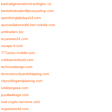
kastratigeneralcontractinginc.co
bestwholesalenfljerseysshop.com
openlivinglabdays14.com
ayurvedakonsultti-kari-nokela.com
antitraders.biz
aryanews24.com
xscape-it.com
777azino-mobile.com
cobbseniorbowl.com
technowdesign.com
durexsecurityandshipping.com
cityroofingandplannig.com
ivdabergasa.com
juyultadesga.com
real-crypto-services.com
mypetzworld.com